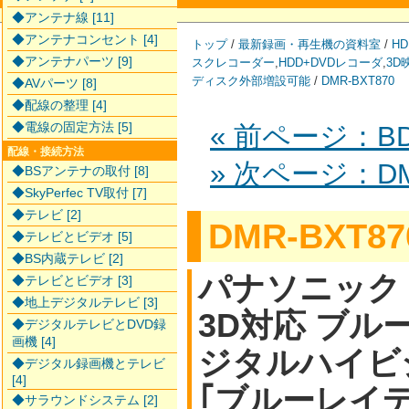
◆アンテナ線 [11]
◆アンテナコンセント [4]
トップ
/
最新録画・再生機の資料室
/
HD
◆アンテナパーツ [9]
スクレコーダー
,
HDD+DVDレコーダ
,
3D
ディスク外部増設可能
/
DMR-BXT870
◆AVパーツ [8]
◆配線の整理 [4]
◆電線の固定方法 [5]
« 前ページ：BD-
配線・接続方法
» 次ページ：DM
◆BSアンテナの取付 [8]
◆SkyPerfec TV取付 [7]
◆テレビ [2]
DMR-BXT87
◆テレビとビデオ [5]
◆BS内蔵テレビ [2]
パナソニック
◆テレビとビデオ [3]
◆地上デジタルテレビ [3]
3D対応 ブルー
◆デジタルテレビとDVD録
画機 [4]
ジタルハイビ
◆デジタル録画機とテレビ
[4]
｢ブルーレイ
◆サラウンドシステム [2]