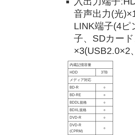
入出力端子:H
音声出力(光)×
LINK端子(4ピ
子、SDカード
×3(USB2.0×2
内蔵記憶容量
HDD
3TB
メディア対応
BD-R
○
BD-RE
○
BDDL規格
○
BDXL規格
○
DVD-R
○
DVD-R
○
(CPRM)