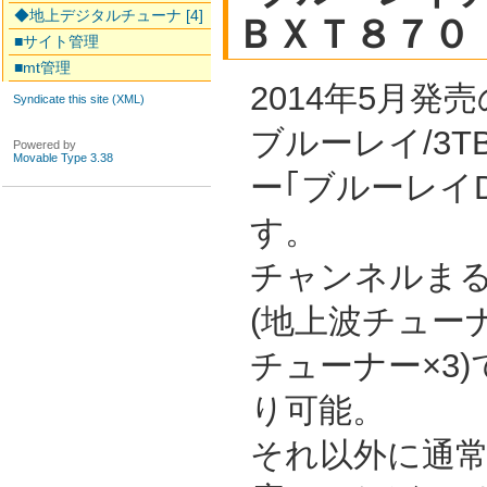
◆地上デジタルチューナ [4]
ＢＸＴ８７０
■サイト管理
■mt管理
2014年5月
Syndicate this site (XML)
ブルーレイ/3TB
Powered by
Movable Type 3.38
ー｢ブルーレイD
す。
チャンネルま
(地上波チューナー
チューナー×3)
り可能。
それ以外に通常録