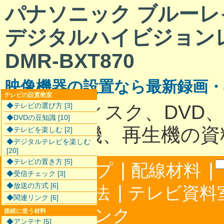
パナソニック ブルーレイ/
デジタルハイビジョ
DMR-BXT870
映像機器の設置なら最新録画
テレビの設置教室
ハードディスク、DVD
◆テレビの選び方 [3]
◆DVDの豆知識 [10]
最新録画機、再生機の資
◆テレビを楽しむ [2]
◆デジタルテレビを楽しむ
[20]
◆テレビの置き方 [5]
|
|
サイトマップ
配線材料
◆受信チェック [3]
◆放送の方式 [6]
|
配線接続方法
テレビ資料
◆関連リンク [6]
|
合わせ
リンク
接続に使う材料
◆アンテナ [5]