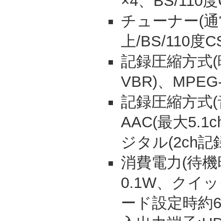
×4、BS/110度
チューナー(通
上/BS/110度C
記録圧縮方式(映像
VBR)、MPEG-4
記録圧縮方式(音
AAC(最大5.
ジタル(2ch記
消費電力(待機時
0.1W、クイ
ード設定時約6.