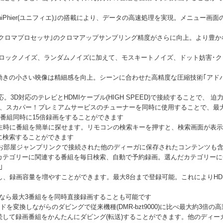
iPhier(ユニフィエ)｣の搭載により、データの高速処理を実現。メニュー画
｢リアルクロマプロセッサ｣のクロマアップサンプリング精度がさらに向上。より
ブロックノイズ、ランダムノイズに加えて、モスキートノイズ、ドット妨害･
きの小さい映像は精細感を向上。シーンに合わせた高精度な圧縮技術｢アドバ
。3D対応のテレビとHDMIケーブル(HIGH SPEED)で接続することで、 
し、スカパー！プレミアムサービスのチューナーを同時に使用することで、最
3番組同時に15倍録画をすることができます
再生時に番組を簡単に探せます。リモコンの検索キーを押すと、検索画面が表示
に検索することができます
、お部屋ジャンプリンクで接続された他のディーガに保存されたコンテンツも
カテゴリーに関連する番組を毎日検索、自動で予約録画。選んだカテゴリーに
｣
し、録画容量を増やすことができます。最大8台まで登録可能。これによりH
スクなら最大3番組をを同時直接録画することも可能です
モードを変換しながらのダビングで従来機種(DMR-bzt9000)に比べ最大約3倍
続して録画番組をかんたんにダビング(転送)することができます。他のディー