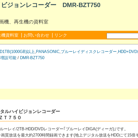
ビジョンレコーダー DMR-BZT750
録画機、再生機の資料室
|
|
生機資料室
お問い合わせ
リンク
D1TB(1000GB)以上
,
PANASONIC
,
ブルーレイディスクレコーダー
,
HDD+DV
部増設可能
/
DMR-BZT750
Dデジタルハイビジョンレコーダー
ＺＴ７５０
ーレイ/2TB-HDD/DVDレコーダー｢ブルーレイDIGA(ディーガ)｣です。
画質放送を最大約2700時間録画できます(地上デジタル放送をHDDにて15