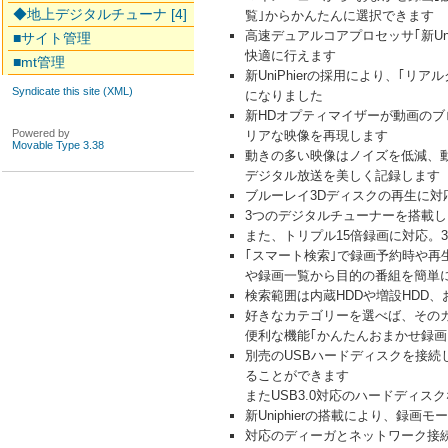
◆地上デジタルチューナ [4]
覧｣からかんたんに選択できます
高速デュアルコアプロセッサ｢新Un
■サイト管理
快適に行えます
■mt管理
新UniPhierの採用により、
Syndicate this site (XML)
になりました
新HDオプティマイザーが動画の
Powered by
リアな映像を再現します
Movable Type 3.38
動きの多い映像はノイズを低減、動
デジタル放送を美しく記録します
ブルーレイ3Dディスクの再生に対応
3つのデジタルチューナーを搭載
また、トリプル15倍録画に対応。
｢スマート検索｣で録画予約時や
や録画一覧から目的の番組を簡単
検索範囲は内蔵HDDや増設HDD
好きなカテゴリーを選べば、その
便利な機能｢かんたんおまかせ録画
別売のUSBハードディスクを接続
ることができます
またUSB3.0対応のハードディ
新Uniphierの搭載により、録画
対応のディーガとネットワーク接