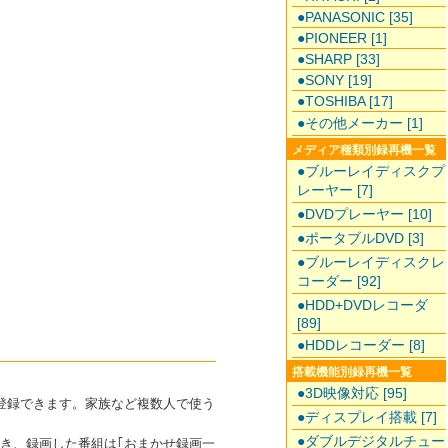
●PANASONIC [35]
●PIONEER [1]
●SHARP [33]
●SONY [19]
●TOSHIBA [17]
●その他メーカー [1]
メディア種類別録再機一覧
●ブルーレイディスクプ
レーヤー [7]
●DVDプレーヤー [10]
●ポータブルDVD [3]
●ブルーレイディスクレ
コーダー [92]
●HDD+DVDレコーダ
[89]
●HDDレコーダー [8]
搭載機能別録再機一覧
●3D映像対応 [95]
登録できます。家族など複数人で使う
●ディスプレイ搭載 [7]
●ダブルデジタルチュー
き、録画した番組は｢おまかせ録画一