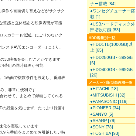
ナー搭載 [84]
●ワンセグチューナー搭
面の操作や画面切り替えなどがサクサク
載 [1]
豊かな質感と立体感ある映像表現が可能
●USBハードディスク外
部増設可能 [83]
クロスカラーも低減。にごりのないク
HDD容量別一覧
●HDD1TB(1000GB)以
ンスドAVCエンコーダー｣により、
上 [65]
●HDD250GB～399GB
迫力の3D映像を楽しむことができます
[6]
大4番組の同時録画が可能
●HDD400GB～999GB
[26]
。1画面で複数条件を設定し、番組表
メーカー別旧型録再機一覧
●HITACHI [18]
含み、非常に便利です
●MITSUBISHI [32]
合わせて、まとめて録画してくれる
●PANASONIC [116]
●PIONEER [34]
DDの残量を気にせず、たっぷり録画す
●SANYO [5]
●SHARP [79]
の高速化を実現しています
●SONY [78]
ガから番組をまとめてお引越したい時
●TOSHIBA [93]