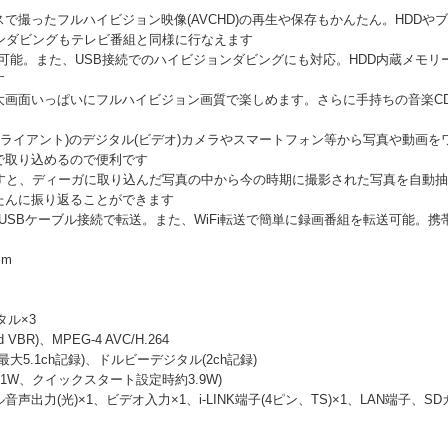
で撮ったフルハイビジョン映像(AVCHD)の再生や保存もかんたん。HDDや
ンダビングもテレビ番組と同様に行なえます
可能。また、USB接続でのハイビジョンダビングにも対応。HDD内蔵メモ
す
大画面いっぱいにフルハイビジョン画質で楽しめます。さらに手持ちの音楽CD
ク(クライアント)のデジタル(ビデオ)カメラやスマートフォン等から写真や動画
で取り込めるので便利です
押すと、ディーガに取り込んだ写真の中から今の時期に撮影された写真を自動
たんに振り返ることができます
やUSBケーブル接続で転送。また、WiFi転送で簡単に録画番組を転送可能。
mm
タル×3
VBR)、MPEG-4 AVC/H.264
(最大5.1ch記録)、ドルビーデジタル(2ch記録)
.01W、クイックスタート設定時約3.9W)
音声出力(光)×1、ビデオ入力×1、i-LINK端子(4ピン、TS)×1、LAN端子、