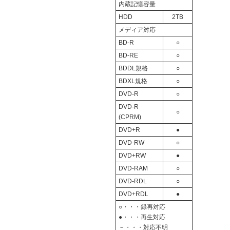
内蔵記憶容量
HDD
2TB
メディア対応
BD-R
○
BD-RE
○
BDDL規格
○
BDXL規格
○
DVD-R
○
DVD-R
○
(CPRM)
DVD+R
●
DVD-RW
○
DVD+RW
●
DVD-RAM
○
DVD-RDL
○
DVD+RDL
●
○・・・録再対応
●・・・再生対応
－・・・対応不明