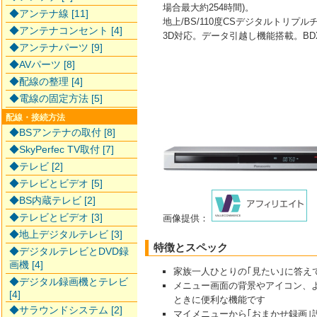
場合最大約254時間)。
◆アンテナ線 [11]
地上/BS/110度CSデジタルトリ
◆アンテナコンセント [4]
3D対応。データ引越し機能搭載。BDX
◆アンテナパーツ [9]
◆AVパーツ [8]
◆配線の整理 [4]
◆電線の固定方法 [5]
配線・接続方法
◆BSアンテナの取付 [8]
◆SkyPerfec TV取付 [7]
◆テレビ [2]
◆テレビとビデオ [5]
◆BS内蔵テレビ [2]
◆テレビとビデオ [3]
画像提供：
◆地上デジタルテレビ [3]
特徴とスペック
◆デジタルテレビとDVD録
画機 [4]
家族一人ひとりの｢見たい｣に答え
◆デジタル録画機とテレビ
メニュー画面の背景やアイコン、
[4]
ときに便利な機能です
◆サラウンドシステム [2]
マイメニューから｢おまかせ録画