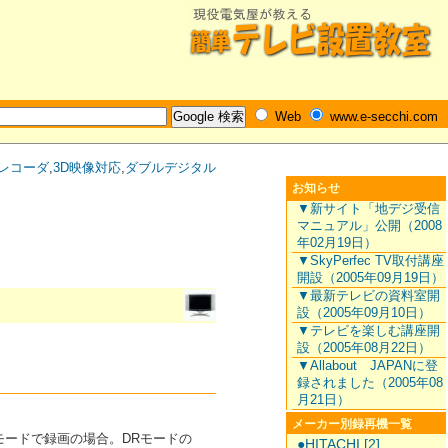
Web
www.e-secchi.com
Dレコーダ
,
3D映像対応
,
ダブルデジタル
お知らせ
▼新サイト「地デジ受信
マニュアル」公開（2008
年02月19日）
▼SkyPerfec TV取付講座
開設（2005年09月19日）
▼最新テレビの資料室開
設（2005年09月10日）
▼テレビを楽しむ講座開
設（2005年08月22日）
▼Allabout JAPANに登
録されました（2005年08
月21日）
メーカー別録再機一覧
倍モードで録画の場合。DRモードの
●HITACHI [2]