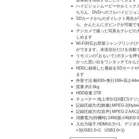
ハイビジョンムービーやルミックス
ちろん、DVDへのフルハイビジョ
SDカードからのダイレクト再生が
ら、かんたんにダビングが可能で
デジカメで撮った写真をテレビの
しめます
Wi-Fi対応お部屋ジャンプリン
ができます。未送信分だけを自動
リモコンの｢おもいで｣ボタンを
かった思い出をワンタッチでかん
HDDに録画した番組をSDカード
ます
外形寸法:幅430×奥行189×高さ44
質量:約2.6kg
HDD容量:2TB
チューナー:地上/BS/110度CSデジ
記録圧縮方式(映像):MPEG-2(Hybrid 
記録圧縮方式(音声):MPEG-2 AAC
消費電力(待機時):24W(最小時約0
入出力端子:HDMI出力×1、デジタル
×3(USB2.0×2、USB3.0×1)