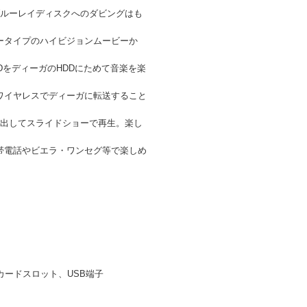
ブルーレイディスクへのダビングはも
リータイプのハイビジョンムービーか
をディーガのHDDにためて音楽を楽
をワイヤレスでディーガに転送すること
抽出してスライドショーで再生。楽し
携帯電話やビエラ・ワンセグ等で楽しめ
SDカードスロット、USB端子