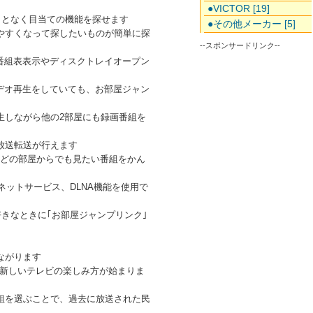
●VICTOR [19]
ことなく目当ての機能を探せます
●その他メーカー [5]
やすくなって探したいものが簡単に探
--スポンサードリンク--
番組表表示やディスクトレイオープン
ビデオ再生をしていても、お部屋ジャン
生しながら他の2部屋にも録画番組を
放送転送が行えます
。どの部屋からでも見たい番組をかん
ネットサービス、DLNA機能を使用で
ば好きなときに｢お部屋ジャンプリンク｣
つながります
等、新しいテレビの楽しみ方が始まりま
い番組を選ぶことで、過去に放送された民