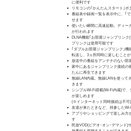
に便利です
リモコンの｢かんたんスタート｣ボ
番組表や録画一覧を表示中に、｢
せます
使いたい瞬間に高速起動。ディー
が行われます
DLNA機能｢お部屋ジャンプリン
プリンクは使用可能です
｢ダブルお部屋ジャンプリンク｣機
転送し、3ヵ所同時に楽しむこと
放送中の番組をアンテナのない部
家中にあるジャンプリンク接続の
たんに再生できます
無線LAN内蔵。無線LANを使っ
きます
シンプルWi-Fi搭載(Wi-Fi
が楽しめます
(※インターネット同時接続は不可)
友達が来たときなど、持参したWi-F
アプリやショッピングで楽しみ方が広
す
民放VOD(ビデオ･オン･デマンド
放番組を視聴することができます