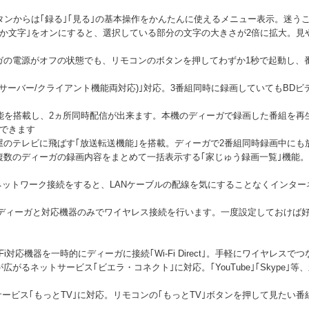
タンからは｢録る｣｢見る｣の基本操作をかんたんに使えるメニュー表示。迷う
でか文字｣をオンにすると、選択している部分の文字の大きさが2倍に拡大。見
ガの電源がオフの状態でも、リモコンのボタンを押してわずか1秒で起動し、
ク(サーバー/クライアント機能両対応)｣対応。3番組同時に録画していてもBD
能を搭載し、2ヵ所同時配信が出来ます。本機のディーガで録画した番組を再
ができます
屋のテレビに飛ばす｢放送転送機能｣を搭載。ディーガで2番組同時録画中にも
複数のディーガの録画内容をまとめて一括表示する｢家じゅう録画一覧｣機能
てネットワーク接続をすると、LANケーブルの配線を気にすることなくインター
内蔵)で、ディーガと対応機器のみでワイヤレス接続を行います。一度設定しておけ
i対応機器を一時的にディーガに接続｢Wi-Fi Direct｣。手軽にワイヤレスで
がるネットサービス｢ビエラ・コネクト｣に対応。｢YouTube｣｢Skype｣
)サービス｢もっとTV｣に対応。リモコンの｢もっとTV｣ボタンを押して見た