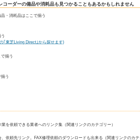
レコーダーの備品や消耗品も見つかることもあるかもしれません
備品・消耗品はここで揃う
揃う
｢東芝Living Direct｣から探せます)
こで揃う
で揃う
作業を依頼できる業者へのリンク集（関連リンクのカテゴリー）
合、依頼先リンク。FAX修理依頼のダウンロードも出来る（関連リンクのカテ