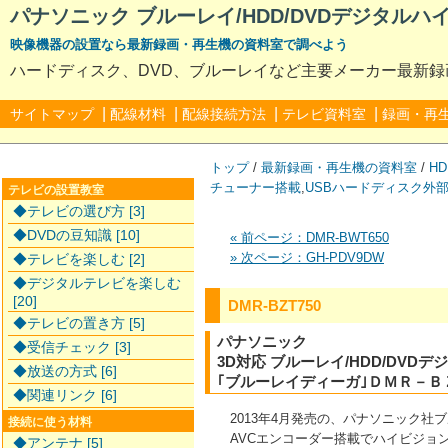
パナソニック ブルーレイ/HDD/DVDデジタルハイ
映像機器の設置なら最新録画・再生機の資料室で調べよう
ハードディスク、DVD、ブルーレイなど主要メーカー最新
|
|
|
|
サイトマップ
配線材料
配線接続方法
テレビ資料室
録画・再
トップ
/
最新録画・再生機の資料室
/
HD
チューナー搭載
,
USBハードディスク外
テレビの設置教室
◆テレビの選び方 [3]
◆DVDの豆知識 [10]
« 前ページ：DMR-BWT650
» 次ページ：GH-PDV9DW
◆テレビを楽しむ [2]
◆デジタルテレビを楽しむ
[20]
DMR-BZT750
◆テレビの置き方 [5]
パナソニック
◆受信チェック [3]
3D対応 ブルーレイ/HDD/DV
◆放送の方式 [6]
｢ブルーレイディーガ｣ＤＭＲ－Ｂ
◆関連リンク [6]
2013年4月発売の、パナソニック社ブル
接続に使う材料
AVCエンコーダー搭載でハイビジョン
◆アンテナ [5]