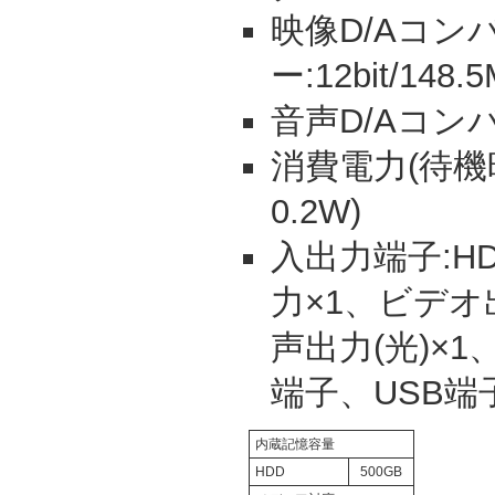
映像D/Aコン
ー:12bit/148.
音声D/Aコンバー
消費電力(待機時
0.2W)
入出力端子:HD
力×1、ビデオ
声出力(光)×1
端子、USB端
内蔵記憶容量
HDD
500GB