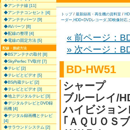
◆アンテナ線 [11]
◆アンテナコンセント [4]
トップ
/
最新録画・再生機の資料室
/
HD
◆アンテナパーツ [9]
ーダー
,
HDD+DVDレコーダ
,
3D映像対応
,
◆AVパーツ [8]
◆配線の整理 [4]
« 前ページ：BD
◆電線の固定方法 [5]
» 次ページ：BD
配線・接続方法
◆BSアンテナの取付 [8]
◆SkyPerfec TV取付 [7]
BD-HW51
◆テレビ [2]
◆テレビとビデオ [5]
◆BS内蔵テレビ [2]
シャープ
◆テレビとビデオ [3]
ブルーレイ/H
◆地上デジタルテレビ [3]
◆デジタルテレビとDVD録
ハイビジョン
画機 [4]
◆デジタル録画機とテレビ
｢ＡＱＵＯＳ
[4]
◆サラウンドシステム [2]