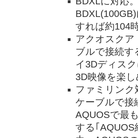
BDXLに対応
BDXL(100
すれば約104
アクオスクアト
ブルで接続す
イ3Dディス
3D映像を楽
ファミリンク対
ケーブルで接
AQUOSで最
する｢AQUO