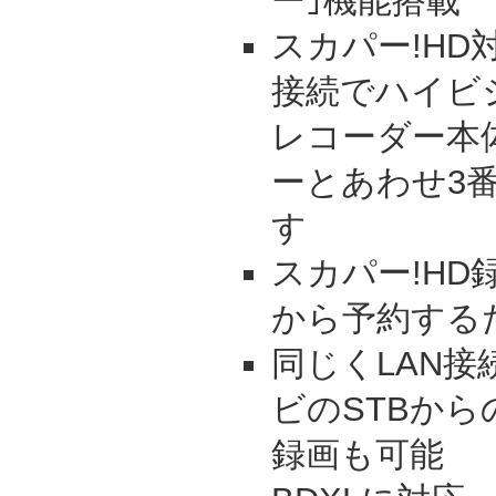
ー｣機能搭載
スカパー!HD
接続でハイビ
レコーダー本
ーとあわせ3
す
スカパー!HD
から予約する
同じくLAN
ビのSTBか
録画も可能