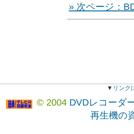
» 次ページ：BD
▼
リンク
© 2004
DVDレコーダ
再生機の