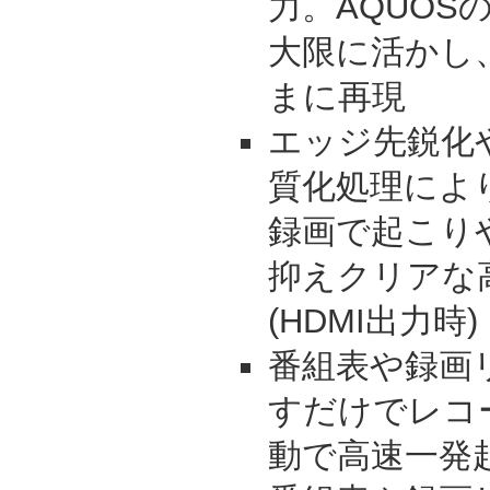
力。AQUOS
大限に活かし
まに再現
エッジ先鋭化
質化処理によ
録画で起こり
抑えクリアな
(HDMI出力時)
番組表や録画
すだけでレコー
動で高速一発起