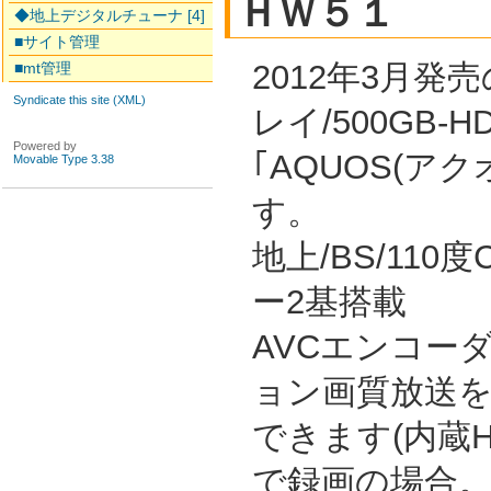
ＨＷ５１
◆地上デジタルチューナ [4]
■サイト管理
2012年3月
■mt管理
Syndicate this site (XML)
レイ/500GB-
Powered by
｢AQUOS(ア
Movable Type 3.38
す。
地上/BS/11
ー2基搭載
AVCエンコー
ョン画質放送を
できます(内蔵H
で録画の場合。