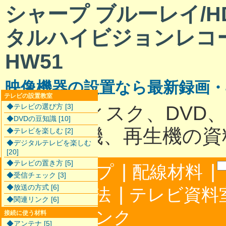
シャープ ブルーレイ/HD
タルハイビジョンレコー
HW51
映像機器の設置なら最新録画
テレビの設置教室
ハードディスク、DVD
◆テレビの選び方 [3]
◆DVDの豆知識 [10]
最新録画機、再生機の資
◆テレビを楽しむ [2]
◆デジタルテレビを楽しむ
[20]
◆テレビの置き方 [5]
|
|
サイトマップ
配線材料
◆受信チェック [3]
◆放送の方式 [6]
|
配線接続方法
テレビ資料
◆関連リンク [6]
|
合わせ
リンク
接続に使う材料
◆アンテナ [5]