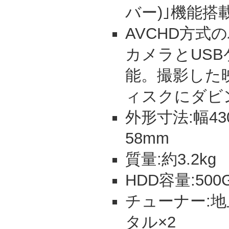
バー)｣機能搭
AVCHD方式
カメラとUS
能。撮影した
ィスクにダビ
外形寸法:幅43
58mm
質量:約3.2kg
HDD容量:500
チューナー:地上
タル×2