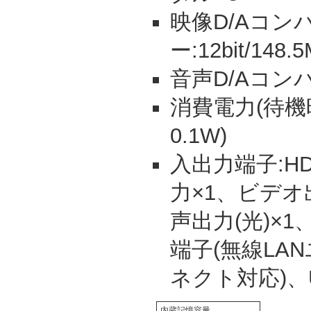
映像D/Aコン
ー:12bit/148.
音声D/Aコンバー
消費電力(待機時
0.1W)
入出力端子:HD
力×1、ビデオ
声出力(光)×1
端子(無線LAN
ネクト対応)、
内蔵記憶容量