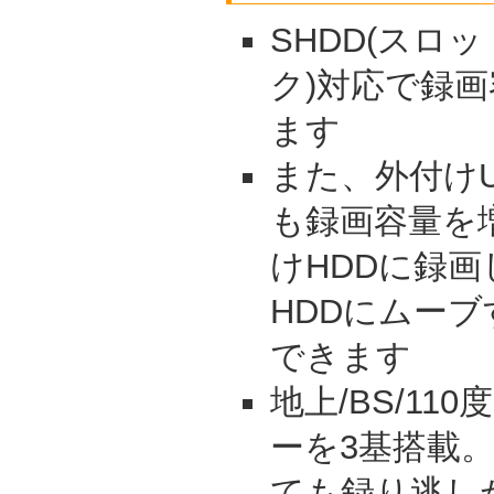
SHDD(スロ
ク)対応で録
ます
また、外付けU
も録画容量を
けHDDに録
HDDにムーブ
できます
地上/BS/11
ーを3基搭載
ても録り逃し