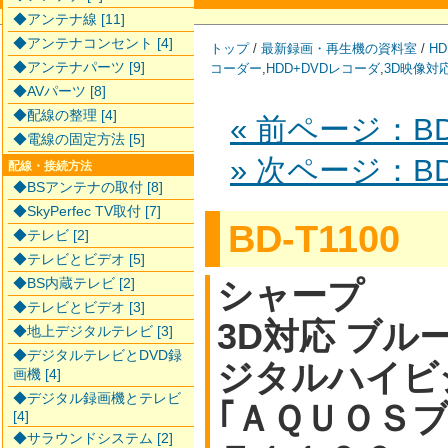
◆アンテナ線 [11]
◆アンテナコンセント [4]
トップ
/
最新録画・再生機の資料室
/
HD
◆アンテナパーツ [9]
コーダー
,
HDD+DVDレコーダ
,
3D映像対
◆AVパーツ [8]
◆配線の整理 [4]
« 前ページ：BD
◆電線の固定方法 [5]
» 次ページ：BD-
配線・接続方法
◆BSアンテナの取付 [8]
◆SkyPerfec TV取付 [7]
BD-T1100
◆テレビ [2]
◆テレビとビデオ [5]
◆BS内蔵テレビ [2]
シャープ
◆テレビとビデオ [3]
3D対応 ブルー
◆地上デジタルテレビ [3]
◆デジタルテレビとDVD録
ジタルハイビ
画機 [4]
◆デジタル録画機とテレビ
｢ＡＱＵＯＳ
[4]
◆サラウンドシステム [2]