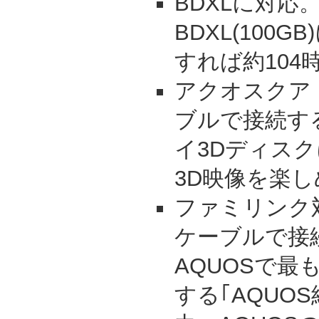
BDXLに対応
BDXL(100
すれば約104
アクオスクアト
ブルで接続す
イ3Dディス
3D映像を楽
ファミリンク対
ケーブルで接
AQUOSで最
する｢AQUO