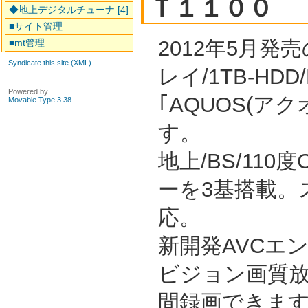
Ｔ１１００
◆地上デジタルチューナ [4]
■サイト管理
2012年5月
■mt管理
Syndicate this site (XML)
レイ/1TB-HD
Powered by
｢AQUOS(ア
Movable Type 3.38
す。
地上/BS/11
ーを3基搭載。
応。
新開発AVCエ
ビジョン画質放
間録画できます(