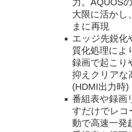
力。AQUOS
大限に活かし
まに再現
エッジ先鋭化
質化処理によ
録画で起こり
抑えクリアな
(HDMI出力時)
番組表や録画
すだけでレコー
動で高速一発起