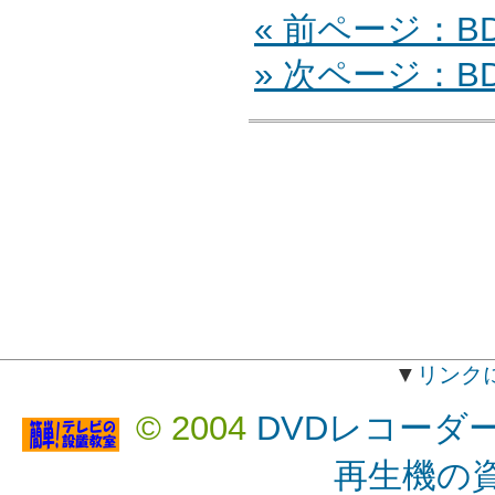
« 前ページ：BD
» 次ページ：BD-
▼
リンク
© 2004
DVDレコーダ
再生機の