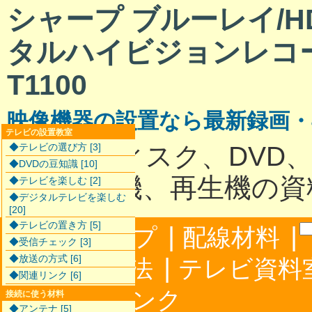
シャープ ブルーレイ/HD
タルハイビジョンレコー
T1100
映像機器の設置なら最新録画
テレビの設置教室
ハードディスク、DVD
◆テレビの選び方 [3]
◆DVDの豆知識 [10]
最新録画機、再生機の資
◆テレビを楽しむ [2]
◆デジタルテレビを楽しむ
[20]
◆テレビの置き方 [5]
|
|
サイトマップ
配線材料
◆受信チェック [3]
◆放送の方式 [6]
|
配線接続方法
テレビ資料
◆関連リンク [6]
|
合わせ
リンク
接続に使う材料
◆アンテナ [5]