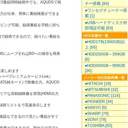
で2番組同時録画中でも、AQUOSで視
ナー搭載 [84]
●ワンセグチューナー搭
入力が出来、簡単に番組検索ができま
載 [1]
●USBハードディスク外
にダビング可能。録画番組を手軽に持ち
部増設可能 [83]
HDD容量別一覧
倍)で録画できるので、録りたい番組を
●HDD1TB(1000GB)以
上 [65]
載
DDにムーブすればBDへの保存も簡単
●HDD250GB～399GB
[6]
●HDD400GB～999GB
[26]
を楽しめます
ー!プレミアムサービスLink｣
メーカー別旧型録再機一覧
OS純モード｣で映像出力。AQUOS
●HITACHI [18]
●MITSUBISHI [32]
アな高精細映像を実現(HDMI出力
●PANASONIC [116]
●PIONEER [34]
や録画リストをで高速表示します
●SANYO [5]
●SHARP [79]
の確認もできるので見たい番組がすぐ
●SONY [78]
●TOSHIBA [93]
作業ができるので、初めての方でも