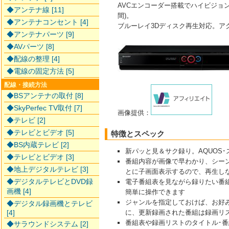
AVCエンコーダー搭載でハイビジョン
◆アンテナ線 [11]
間)。
◆アンテナコンセント [4]
ブルーレイ3Dディスク再生対応。アク
◆アンテナパーツ [9]
◆AVパーツ [8]
◆配線の整理 [4]
◆電線の固定方法 [5]
配線・接続方法
◆BSアンテナの取付 [8]
◆SkyPerfec TV取付 [7]
画像提供：
◆テレビ [2]
◆テレビとビデオ [5]
特徴とスペック
◆BS内蔵テレビ [2]
新パッと見＆サク録り。AQUOS
◆テレビとビデオ [3]
番組内容が画像で早わかり、シーン
◆地上デジタルテレビ [3]
とに子画面表示するので、再生し
◆デジタルテレビとDVD録
電子番組表を見ながら録りたい番
画機 [4]
簡単に操作できます
ジャンルを指定しておけば、お好
◆デジタル録画機とテレビ
[4]
に、更新録画された番組は録画リ
番組表や録画リストのタイトル･
◆サラウンドシステム [2]