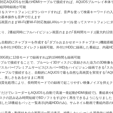
対応AQUOSを付属のHDMIケーブルで接続すれば、AQUOSブルーレイ本体
番組同時録画が可能
プリをスマートフォンにダウンロードすれば、音声を使って検索キーワードの
の基本操作も音声で行えます
質のままWi-Fi(要Wi-Fi対応無線LANルーター)を使ってスマートフォン
り、2番組同時にフルハイビジョン画質のままの｢長時間モード｣(最大約12
も自動的にチャプターを作成する｢ダブルおまかせオートチャプター｣機能搭
番組を外付けHDDにダイレクト録画可能。外付けHDDに録画した番組は、内蔵H
100GB)に12倍モードで録画すれば約104時間も録画可能
ケーブルで接続することで、ブルーレイ3Dディスクに収録された迫力の3D映像
スカパー!プレミアムサービス(スカパー!HD)をハイビジョン録画できる｢スカパ
Iケーブルで接続すると、自動的にAQUOSで最も自然な高画質を実現する｢AQU
し、美しさをあるがままに再現
質化処理により、長時間モードでの録画で起こりやすい映像ノイズを抑えクリ
だけでレコーダーもAQUOSも自動で高速一発起動(HDMI接続で)。番組表
スクの読み込み時間短縮でBDソフトをすばやく再生できるようになりました
画した18番組をパッと一覧表示(内蔵HDDのみ)。サムネイル動画で番組内容
とに音声・動画付きの小画面で一覧で表示。編集したいシーンを視覚的に編集