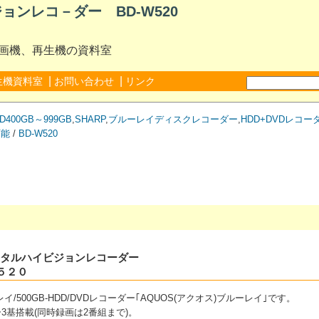
ョンレコ－ダー BD-W520
録画機、再生機の資料室
|
|
生機資料室
お問い合わせ
リンク
D400GB～999GB
,
SHARP
,
ブルーレイディスクレコーダー
,
HDD+DVDレコー
可能
/
BD-W520
Dデジタルハイビジョンレコーダー
５２０
/500GB-HDD/DVDレコーダー｢AQUOS(アクオス)ブルーレイ｣です。
ー3基搭載(同時録画は2番組まで)。