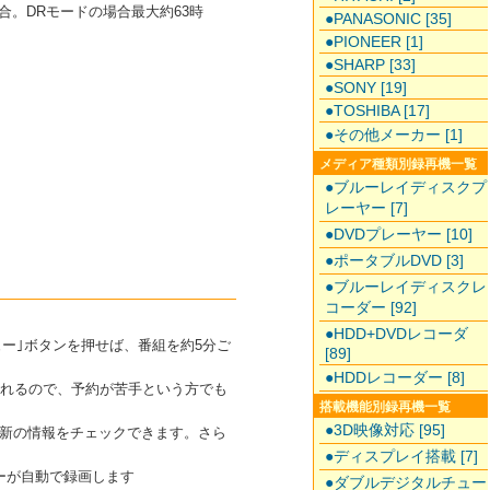
合。DRモードの場合最大約63時
●PANASONIC [35]
●PIONEER [1]
●SHARP [33]
●SONY [19]
●TOSHIBA [17]
●その他メーカー [1]
メディア種類別録再機一覧
●ブルーレイディスクプ
レーヤー [7]
●DVDプレーヤー [10]
●ポータブルDVD [3]
●ブルーレイディスクレ
コーダー [92]
●HDD+DVDレコーダ
ュー｣ボタンを押せば、番組を約5分ご
[89]
●HDDレコーダー [8]
されるので、予約が苦手という方でも
搭載機能別録再機一覧
●3D映像対応 [95]
新の情報をチェックできます。さら
●ディスプレイ搭載 [7]
ーが自動で録画します
●ダブルデジタルチュー