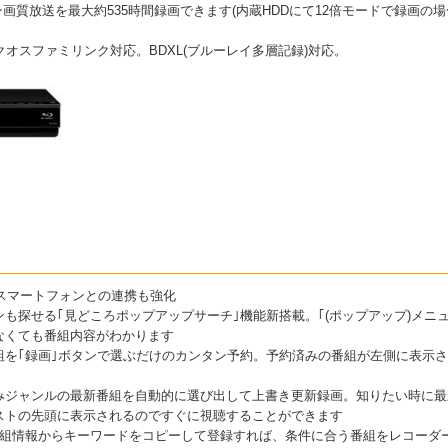
画質放送を最大約535時間録画できます(内蔵HDDにて12倍モードで録画の場
オスファミリンク対応。BDXL(ブルーレイ多層記録)対応。
･スマートフォンとの連携も強化
も探せる｢見どころポップアップサーチ｣機能新搭載。｢(ポップアップ)メニ
なくても番組内容がわかります
組を｢録画｣ボタンで選ぶだけのカンタン予約。予約済みの番組が左側に表示
みジャンルの最新番組を自動的に選び出して上書き更新録画。知りたい時に最
ストの先頭に表示されるのですぐに視聴することができます
番組情報からキーワードをコピーして登録すれば、条件に合う番組をレコーダ