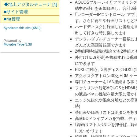
AQUOSブルーレイとファミリンク
◆地上デジタルチューナ [4]
聴中の番組を追加録画し、合計3
■サイト管理
｢レコーダーIPコントロール｣ア
■mt管理
す。さらに再生や録画リストなど
ハードディスクに録画した番組を高画
Syndicate this site (XML)
出して好きな時に楽しめます
デジタルダブルチューナー搭載によ
Powered by
Movable Type 3.38
どんどん高画質録画できます
2番組同時録画の場合でも2番組と
外付けHDD(別売)を接続すれば
にできます
BDXLに対応。3層ディスクBDXL(
アクオスクアトロン3DとHDMI
専用チューナーをLAN接続する事で
ファミリンク対応AQUOSとHDM
の液晶パネル性能を最大限に活か
エッジ先鋭化や混色分離などの高画
時)
番組表や録画リストはボタンを押す
高速BDドライブメカを搭載。ディ
｢録画リスト｣ボタンを押せば、録
に見つかります
編集時、録画番組をチャプターご