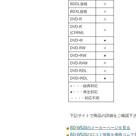
BDDL規格
○
BDXL規格
○
DVD-R
○
DVD-R
○
(CPRM)
DVD+R
●
DVD-RW
○
DVD+RW
●
DVD-RAM
×
DVD-RDL
○
DVD+RDL
●
○・・・録再対応
●・・・再生対応
－・・・対応不明
下記サイトで商品の詳細をご確認下
BD-W520のメーカーページを見る
BD-W520の口コミ情報を価格コムで