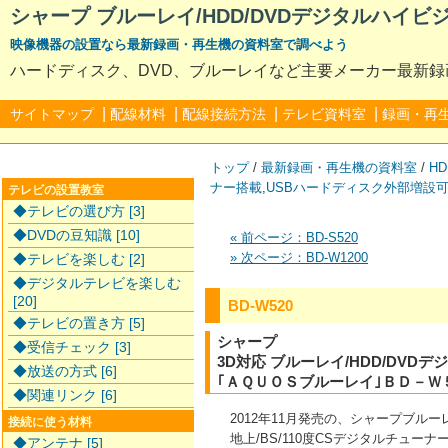
シャープ ブルーレイ/HDD/DVDデジタルハイビジ
映像機器の設置なら最新録画・再生機の資料室で調べよう
ハードディスク、DVD、ブルーレイなど主要メーカー最新
|
|
|
|
サイトマップ
配線材料
配線接続方法
テレビ資料室
録画・再
トップ
/
最新録画・再生機の資料室
/
HD
ナー搭載
,
USBハードディスク外部増設
テレビの設置教室
◆テレビの選び方 [3]
◆DVDの豆知識 [10]
« 前ページ：BD-S520
» 次ページ：BD-W1200
◆テレビを楽しむ [2]
◆デジタルテレビを楽しむ
[20]
BD-W520
◆テレビの置き方 [5]
シャープ
◆受信チェック [3]
3D対応 ブルーレイ/HDD/DV
◆放送の方式 [6]
｢ＡＱＵＯＳブルーレイ｣ＢＤ－Ｗ
◆関連リンク [6]
2012年11月発売の、シャープブルーレイ
接続に使う材料
地上/BS/110度CSデジタルチューナ
◆アンテナ [5]