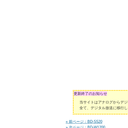
更新終了のお知らせ
当サイトはアナログからデジ
全て、デジタル放送に移行し
« 前ページ：BD-S520
» 次ページ：BD-W1200