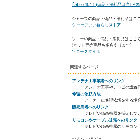
｢Shop 1048｣(備品・消耗品は当HP内の
シャープの商品・備品・消耗品はこ
シャープいい暮らしストア
ソニーの商品・備品・消耗品はここ
(ネット専売商品も多数あります)
ソニースタイル
関連するページ
アンテナ工事業者へのリンク
アンテナ工事やテレビの設置
修理の依頼方法
メーカーに修理依頼をする場
販売業者へのリンク
テレビや録画機器を販売して
リモコンやケーブル販売へのリンク
テレビや録画機器のリモコン
--スポンサードリンク--