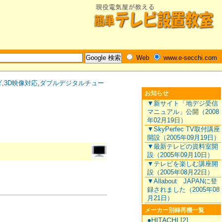
Web
www.e-secchi.com
ダ
,
3D映像対応
,
ダブルデジタルチュー
お知らせ
▼新サイト「地デジ受信
マニュアル」公開（2008
年02月19日）
▼SkyPerfec TV取付講座
開設（2005年09月19日）
▼最新テレビの資料室開
設（2005年09月10日）
▼テレビを楽しむ講座開
設（2005年08月22日）
▼Allabout JAPANに登
録されました（2005年08
月21日）
メーカー別録再機一覧
●HITACHI [2]