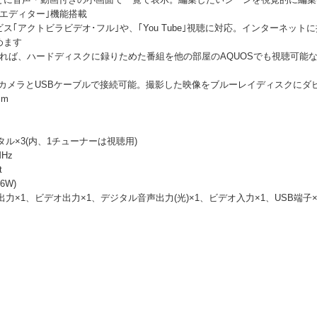
エディター｣機能搭載
｢アクトビラビデオ･フル｣や、｢You Tube｣視聴に対応。インターネッ
めます
すれば、ハードディスクに録りためた番組を他の部屋のAQUOSでも視聴可能な
オカメラとUSBケーブルで接続可能。撮影した映像をブルーレイディスクにダ
mm
ジタル×3(内、1チューナーは視聴用)
MHz
t
6W)
像出力×1、ビデオ出力×1、デジタル音声出力(光)×1、ビデオ入力×1、USB端子×