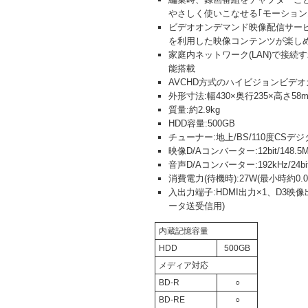
やさしく使いこなせる｢モーション
ビデオオンデマンド映像配信サービス
を利用した映像コンテンツが楽し
家庭内ネットワーク(LAN)で接続
能搭載
AVCHD方式のハイビジョンビデ
外形寸法:幅430×奥行235×高さ58
質量:約2.9kg
HDD容量:500GB
チューナー:地上/BS/110度CSデ
映像D/Aコンバーター:12bit/148.5
音声D/Aコンバーター:192kHz/24bi
消費電力(待機時):27W(最小時約0.0
入出力端子:HDMI出力×1、D3映
ータ送受信用)
内蔵記憶容量
HDD
500GB
メディア対応
BD-R
○
BD-RE
○