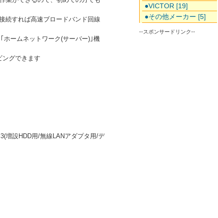
●VICTOR [19]
●その他メーカー [5]
トに接続すれば高速ブロードバンド回線
--スポンサードリンク--
｢ホームネットワーク(サーバー)｣機
ビングできます
3(増設HDD用/無線LANアダプタ用/デ