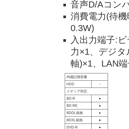
音声D/Aコンバー
消費電力(待機時
0.3W)
入出力端子:ビ
力×1、デジタ
軸)×1、LAN
内蔵記憶容量
HDD
－
メディア対応
BD-R
●
BD-RE
●
BDDL規格
●
BDXL規格
●
DVD-R
●