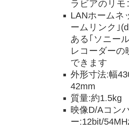
ラビアのリモ
LANホームネ
ームリンク｣(d
ある｢ソニー
レコーダーの
できます
外形寸法:幅43
42mm
質量:約1.5kg
映像D/Aコン
ー:12bit/54