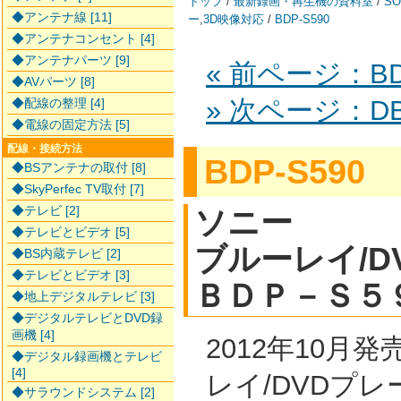
トップ
/
最新録画・再生機の資料室
/
SO
◆アンテナ線 [11]
ー
,
3D映像対応
/
BDP-S590
◆アンテナコンセント [4]
◆アンテナパーツ [9]
« 前ページ：BD
◆AVパーツ [8]
» 次ページ：DB
◆配線の整理 [4]
◆電線の固定方法 [5]
配線・接続方法
BDP-S590
◆BSアンテナの取付 [8]
◆SkyPerfec TV取付 [7]
◆テレビ [2]
ソニー
◆テレビとビデオ [5]
ブルーレイ/D
◆BS内蔵テレビ [2]
◆テレビとビデオ [3]
ＢＤＰ－Ｓ５
◆地上デジタルテレビ [3]
◆デジタルテレビとDVD録
画機 [4]
2012年10月
◆デジタル録画機とテレビ
[4]
レイ/DVDプ
◆サラウンドシステム [2]