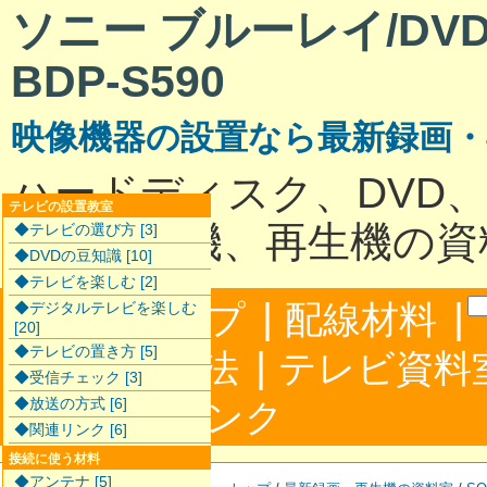
ソニー ブルーレイ/D
BDP-S590
映像機器の設置なら最新録画
ハードディスク、DVD
テレビの設置教室
最新録画機、再生機の資
◆テレビの選び方 [3]
◆DVDの豆知識 [10]
◆テレビを楽しむ [2]
|
|
サイトマップ
配線材料
◆デジタルテレビを楽しむ
[20]
◆テレビの置き方 [5]
|
配線接続方法
テレビ資料
◆受信チェック [3]
|
◆放送の方式 [6]
合わせ
リンク
◆関連リンク [6]
接続に使う材料
◆アンテナ [5]