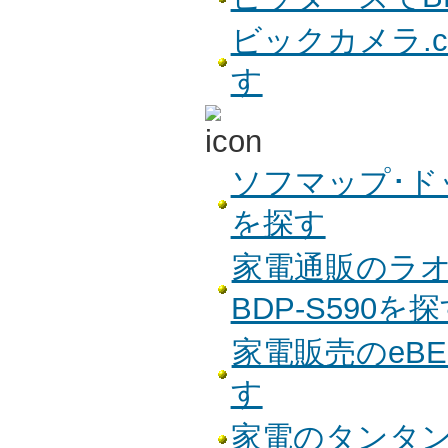
ビックカメラ.co
す
ソフマップ･ドッ
を探す
家電通販のラオ
BDP-S590を
家電販売のeBES
す
家電のタンタンで