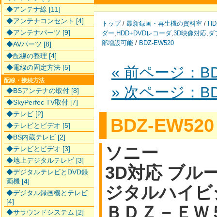
◆アンテナ線 [11]
◆アンテナコンセント [4]
トップ
/
最新録画・再生機の資料室
/
HD
◆アンテナパーツ [9]
ダー
,
HDD+DVDレコーダ
,
3D映像対応
,
ダ
部増設可能
/
BDZ-EW520
◆AVパーツ [8]
◆配線の整理 [4]
◆電線の固定方法 [5]
« 前ページ：BD-
配線・接続方法
» 次ページ：BD
◆BSアンテナの取付 [8]
◆SkyPerfec TV取付 [7]
◆テレビ [2]
BDZ-EW520
◆テレビとビデオ [5]
◆BS内蔵テレビ [2]
ソニー
◆テレビとビデオ [3]
◆地上デジタルテレビ [3]
3D対応 ブルー
◆デジタルテレビとDVD録
画機 [4]
ジタルハイビ
◆デジタル録画機とテレビ
[4]
ＢＤＺ－ＥＷ
◆サラウンドシステム [2]