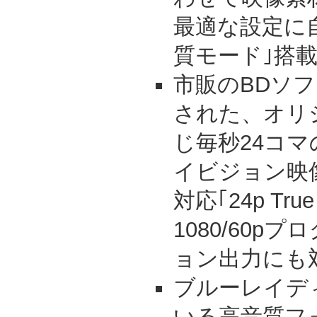
最適な設定に
質モード｣搭
市販のBDソフト
された、オリ
じ毎秒24コ
イビジョン映像(
対応｢24p Tru
1080/60p
ョン出力にも
ブルーレイデ
いる高音質フ