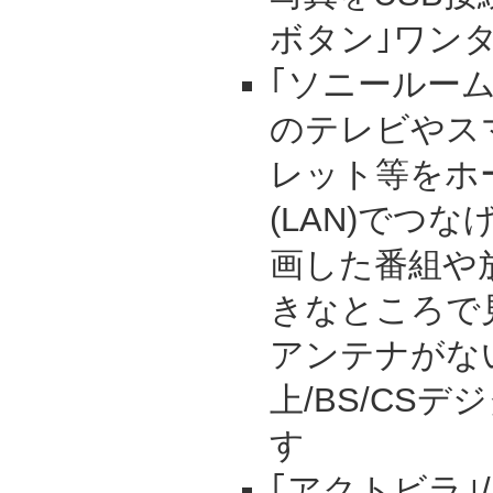
ボタン｣ワン
｢ソニールー
のテレビやス
レット等をホ
(LAN)でつ
画した番組や
きなところで
アンテナがな
上/BS/CS
す
｢アクトビラ｣/｢T