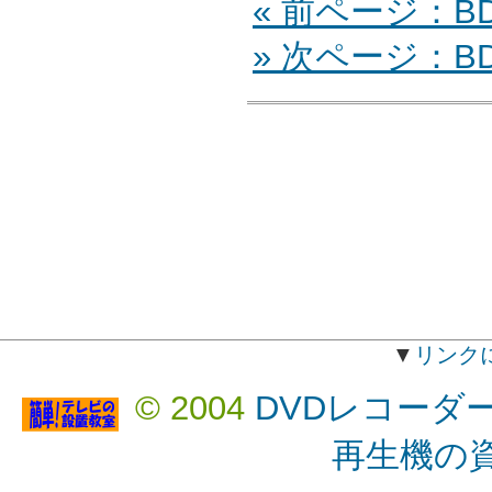
« 前ページ：BD-
» 次ページ：BD
▼
リンク
© 2004
DVDレコーダ
再生機の