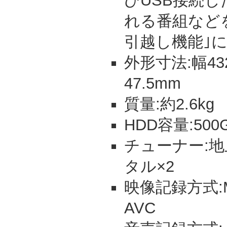
びUSB接続し
れる番組など
引越し機能｣
外形寸法:幅43
47.5mm
質量:約2.6kg
HDD容量:500
チューナー:地上
タル×2
映像記録方式:M
AVC