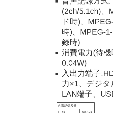
音声記録方式
(2ch/5.1ch)
ド時)、MPEG
時)、MPEG-1
録時)
消費電力(待機時
0.04W)
入出力端子:H
力×1、デジタ
LAN端子、US
内蔵記憶容量
HDD
500GB