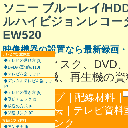
ソニー ブルーレイ/HDD
ルハイビジョンレコーダ
EW520
映像機器の設置なら最新録画
テレビの設置教室
ハードディスク、DVD
◆テレビの選び方 [3]
◆DVDの豆知識 [10]
最新録画機、再生機の資
◆テレビを楽しむ [2]
◆デジタルテレビを楽しむ
[20]
◆テレビの置き方 [5]
|
|
サイトマップ
配線材料
◆受信チェック [3]
◆放送の方式 [6]
|
配線接続方法
テレビ資料
◆関連リンク [6]
|
合わせ
リンク
接続に使う材料
◆アンテナ [5]