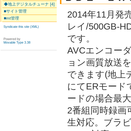
◆地上デジタルチューナ [4]
■サイト管理
2014年11月
■mt管理
レイ/500GB-
Syndicate this site (XML)
です。
Powered by
Movable Type 3.38
AVCエンコー
ョン画質放送を
できます(地上
にてERモード
ードの場合最大
2番組同時録画
生対応。ブラ