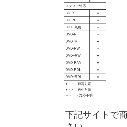
メディア対応
BD-R
○
BD-RE
○
BDXL規格
○
DVD-R
○
DVD+R
●
DVD-RW
○
DVD+RW
●
DVD-RAM
●
DVD-RDL
○
DVD+RDL
●
○・・・録再対応
●・・・再生対応
－・・・対応不明
下記サイトで
さい。