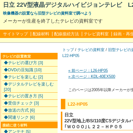
日立 22V型液晶デジタルハイビジョンテレビ L22
映像機器の設置なら旧型テレビの資料室で調べよう
メーカーが生産を終了したテレビの資料室です
|
|
|
|
サイトマップ
配線材料
配線接続方法
テレビ資料室
録画・再
トップ
/
テレビの資料室
/
旧型テレビの
L22-HP05
テレビの設置教室
◆テレビの選び方 [3]
◆DVDの豆知識 [10]
« 前ページ：L26-HP05
» 次ページ：KDL-40EX500
◆テレビを楽しむ [2]
◆デジタルテレビを楽しむ
[20]
このページは2005年以降メーカー
◆テレビの置き方 [5]
◆受信チェック [3]
L22-HP05
◆放送の方式 [6]
日立
◆関連リンク [6]
22V型地上/BS/110度CSデジ
接続に使う材料
｢ＷＯＯＯ｣Ｌ２２－ＨＰ０５
◆アンテナ [5]