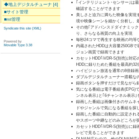
｢インテリジェント･センサー｣
◆地上デジタルチューナ [4]
確認することができます
■サイト管理
美しさと迫力に満ちた映像を実現するW
■mt管理
境や映像シーンを細かく分析し、
その他｢アドバンスドダイナミック
Syndicate this site (XML)
り、さらなる画質の向上を実現
毎秒24コマで再生する映画の均等
Powered by
Movable Type 3.38
内蔵されたHDDは大容量250G
ジョン画質で録画できます
カセットHDD｢iVDR-S(別売
HDDに録りためた番組を最高約3
ハイビジョン放送を通常の8倍録画
ダブルデジタルチューナー搭載なの
録画ボタンを押すだけで見ながら録
気になる番組は電子番組表(EPG
ンネル表示｣と｢6チャンネル表示
録画した番組は画像付きのサムネ
ドやジャンルで気になる番組を探し
録画した番組に自動的に設定され
やスポーツ中継などのみどころが探
カセットHDD｢iVDR-S(別売
レビで見ることができます
DLNA対応なので、他のDLNA