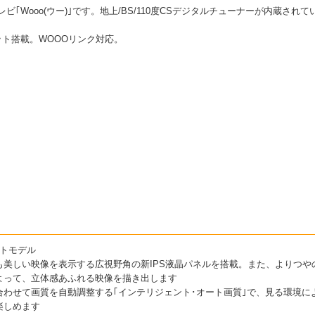
テレビ｢Wooo(ウー)｣です。地上/BS/110度CSデジタルチューナーが内蔵
ケット搭載。WOOOリンク対応。
クトモデル
も美しい映像を表示する広視野角の新IPS液晶パネルを搭載。また、よりつや
よって、立体感あふれる映像を描き出します
合わせて画質を自動調整する｢インテリジェント･オート画質｣で、見る環境に
楽しめます