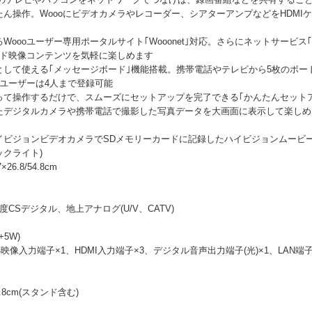
ん操作。Woooにビデオカメラやレコーダー、シアターアンプなどをHDMI
oooユーザー専用ポータルサイト｢Wooonet｣対応。さらにネットサービス
ンド映像コンテンツを気軽に楽しめます
として使える｢メッセージボード｣機能搭載。携帯電話やテレビから5枚のボー
ユーザーは4人まで登録可能
って操作するだけで、スムーズにセットアップを完了できる｢かんたんセット
したデジタルカメラや携帯電話で撮影した写真データを大画面に表示して楽しめ
ビジョンビデオカメラでSDメモリーカードに記録したハイビジョンムービー(
バックライト)
6.8/54.8cm
度CSデジタル、地上アナログ(U/V、CATV)
+5W)
映像入力端子×1、HDMI入力端子×3、デジタル音声出力端子(光)×1、LAN
7.8cm(スタンド含む)