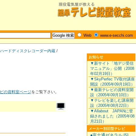
Web
www.e-secchi.com
ハードディスクレコーダー内蔵
/
お知らせ
▼新サイト「地デジ受信
マニュアル」公開（2008
年02月19日）
▼SkyPerfec TV取付講座
開設（2005年09月19日）
▼最新テレビの資料室開
ビの資料室ページ
をご覧下さい。
設（2005年09月10日）
▼テレビを楽しむ講座開
設（2005年08月22日）
▼Allabout JAPANに登
録されました（2005年08
月21日）
メーカー別旧型テレビ
●富士通ゼネラル [5]