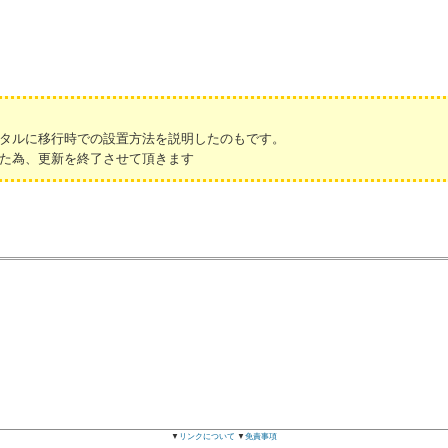
タルに移行時での設置方法を説明したのもです。
た為、更新を終了させて頂きます
▼
リンクについて
▼
免責事項