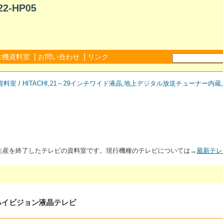
-HP05
|
|
生機資料室
お問い合わせ
リンク
資料室
/
HITACHI
,
21～29インチワイド液晶
,
地上デジタル放送チューナー内蔵
,
が生産を終了したテレビの資料室です。現行機種のテレビについては→
最新テレ
タルハイビジョン液晶テレビ