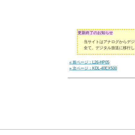
更新終了のお知らせ
当サイトはアナログからデジ
全て、デジタル放送に移行し
« 前ページ：L26-HP05
» 次ページ：KDL-40EX500