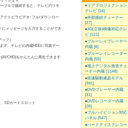
●リアプロジェクション
ケーブルで接続すると、テレビのリモ
テレビ [14]
｢アクトビラビデオ･フル/ダウンロー
●外部接続チューナー
[27]
ドにメッセージを入力することができ
●3D(立体)映像対応テレ
ビ [121]
アップ｣
●ブルーレイプレーヤー
ます。テレビの内蔵HDDに写真デー
内蔵 [6]
●ブルーレイレコーダー
AVCHD)をかんたんに再生できます
内蔵 [55]
●地上デジタル放送チュ
ーナー内蔵 [1148]
●倍速駆動液晶モデル
[391]
●DVDプレーヤー内蔵
[31]
●DVDレコーダー内蔵
端子、SDカードスロット
[26]
●フルハイビジョン対応
パネル [547]
●ハードディスクレコー