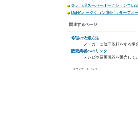
楽天市場スーパーオークションでL22-
DeNAオークション(旧ビッダーズオーク
関連するページ
修理の依頼方法
メーカーに修理依頼をする場
販売業者へのリンク
テレビや録画機器を販売して
--スポンサードリンク--