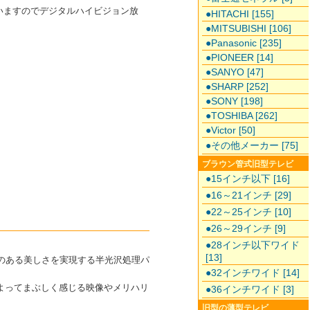
されていますのでデジタルハイビジョン放
●HITACHI [155]
●MITSUBISHI [106]
●Panasonic [235]
●PIONEER [14]
●SANYO [47]
●SHARP [252]
●SONY [198]
●TOSHIBA [262]
●Victor [50]
●その他メーカー [75]
ブラウン管式旧型テレビ
●15インチ以下 [16]
●16～21インチ [29]
●22～25インチ [10]
●26～29インチ [9]
●28インチ以下ワイド
[13]
のある美しさを実現する半光沢処理パ
●32インチワイド [14]
よってまぶしく感じる映像やメリハリ
●36インチワイド [3]
旧型の薄型テレビ