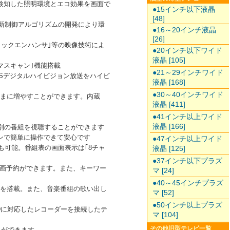
検知した照明環境とエコ効果を画面で
●15インチ以下液晶
[48]
HD｣。新制御アルゴリズムの開発により環
●16～20インチ液晶
[26]
ミックエンハンサ｣等の映像技術によ
●20インチ以下ワイド
液晶 [105]
マスキャン｣機能搭載
●21～29インチワイド
BSデジタルハイビジョン放送をハイビ
液晶 [168]
●30～40インチワイド
のままに増やすことができます。内蔵
液晶 [411]
●41インチ以上ワイド
液晶 [166]
ら別の番組を視聴することができます
コンで簡単に操作できて安心です
●47インチ以上ワイド
も可能。番組表の画面表示は｢8チャ
液晶 [125]
●37インチ以下プラズ
画予約ができます。また、キーワー
マ [24]
●40～45インチプラズ
｣を搭載。また、音楽番組の歌い出し
マ [52]
●50インチ以上プラズ
HDDに対応したレコーダーを接続したテ
マ [104]
その他旧型テレビ一覧
とができます