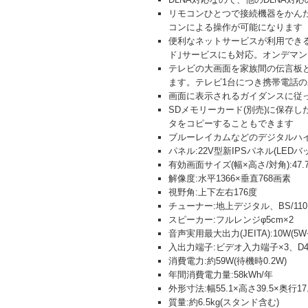
リモコンひとつで接続機器をかんた
コンによる操作が可能になります
便利なネットサービスが利用できるW
ド｣サービスにも対応。オンデマ
テレビの大画面を家族間の伝言板
ます。テレビ1台につき携帯電話の
画面に表示されるガイダンスに従
SDメモリーカード(別売)に保存
タをコピーすることもできます
ブルーレイカムなどのデジタルハイ
パネル:22V型新IPSパネル(LED
有効画面サイズ(幅×高さ/対角):47.7×2
解像度:水平1366×垂直768画素
視野角:上下左右176度
チューナー:地上デジタル、BS/110
スピーカー:フルレンジφ5cm×2
音声実用最大出力(JEITA):10W(5W
入出力端子:ビデオ入力端子×3、D4
消費電力:約59W(待機時0.2W)
年間消費電力量:58kWh/年
外形寸法:幅55.1×高さ39.5×奥行1
質量:約6.5kg(スタンド含む)