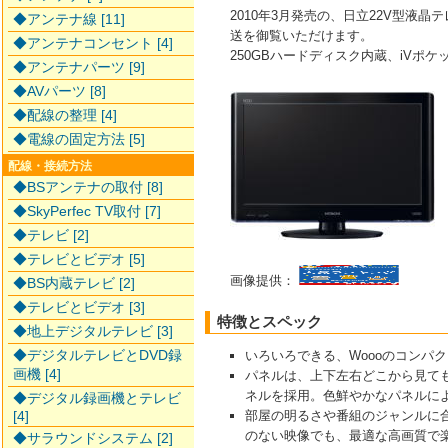
2010年3月発売の、日立22V型液晶
◆アンテナ線 [11]
送を御覧いただけます。
◆アンテナコンセント [4]
250GBハードディスク内蔵、iVポ
◆アンテナパーツ [9]
◆AVパーツ [8]
◆配線の整理 [4]
◆電線の固定方法 [5]
配線・接続方法
◆BSアンテナの取付 [8]
◆SkyPerfec TV取付 [7]
◆テレビ [2]
◆テレビとビデオ [5]
画像提供：
◆BS内蔵テレビ [2]
◆テレビとビデオ [3]
特徴とスペック
◆地上デジタルテレビ [3]
◆デジタルテレビとDVD録
いろいろできる、Woooのコンパ
画機 [4]
パネルは、上下左右どこから見て
ネルを採用。色鮮やかなパネルに
◆デジタル録画機とテレビ
[4]
部屋の明るさや番組のジャンルに
のない映像でも、最適な高画質で
◆サラウンドシステム [2]