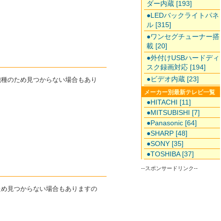
ダー内蔵 [193]
●LEDバックライトパネ
ル [315]
●ワンセグチューナー搭
載 [20]
●外付けUSBハードディ
スク録画対応 [194]
●ビデオ内蔵 [23]
機種のため見つからない場合もあり
メーカー別最新テレビ一覧
●HITACHI [11]
●MITSUBISHI [7]
●Panasonic [64]
●SHARP [48]
●SONY [35]
●TOSHIBA [37]
--スポンサードリンク--
ため見つからない場合もありますの