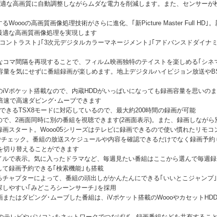
は最適な高画質に自動調整しながらムダな電力を削減します。また、センサーが
oooの高画質画像処理技術がさらに進化、｢新Picture Master Full 
最適な高画質画像処理を実現します
コントラスト｣｢3次元デジタルカラーマネージメント｣｢アドバンスドダイナ
なコマ間隔を再現することで、フィルム映画独特のテイストを楽しめる｢シネ
Bで容量を気にせずに番組録画が楽しめます。地上デジタルハイビジョン放送や
)｣対応のiVポケット搭載なので、内蔵HDDがいっぱいになっても録画容量を思い
2倍速で高速ダビング･ムーブできます
できるTSX8モードに対応しているので、最大約200時間の録画が可能
で、2画面同時に別の番組を視聴できます(2画面表示)。また、録画しなが
画スタート。Wooo05シリーズはテレビに録画できるので使い慣れたリモ
)でチェック。番組の放送スケジュールや内容を確認できるだけでなく録画予約
｣を切り替えることができます
イルで表示。気に入ったドラマなど、毎週見たい番組はここから選んで毎週録
て録画予約できる｢検索機能｣も搭載
るチャプターによって、番組の頭出しがかんたんにできる｢いいとこジャンプ
しやすい｢みどころシーンサーチ｣を採用
)｣に録画またはダビング･ムーブした番組は、iVポケット搭載のWoooやカセット
対応のテレビやパソコンをネットワークでつなげば、録画番組などを共有するこ