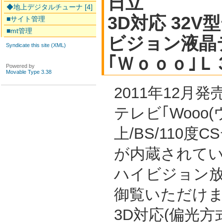
日立
◆地上デジタルチューナ [4]
3D対応 32
■サイト管理
■mt管理
ビジョン液晶
Syndicate this site (XML)
｢Ｗｏｏｏ｣
Powered by
Movable Type 3.38
2011年12月
テレビ｢Wooo
上/BS/110
が内蔵されて
ハイビジョン放
御覧いただけ
3D対応(偏光方