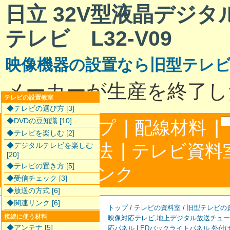
日立 32V型液晶デジ
テレビ L32-V09
映像機器の設置なら旧型テレ
メーカーが生産を終了し
テレビの設置教室
◆テレビの選び方 [3]
|
|
◆DVDの豆知識 [10]
サイトマップ
配線材料
◆テレビを楽しむ [2]
|
配線接続方法
テレビ資料
◆デジタルテレビを楽しむ
[20]
◆テレビの置き方 [5]
|
合わせ
リンク
◆受信チェック [3]
◆放送の方式 [6]
◆関連リンク [6]
トップ
/
テレビの資料室
/
旧型テレビの
接続に使う材料
映像対応テレビ
,
地上デジタル放送チュー
◆アンテナ [5]
応パネル
,
LEDバックライトパネル
,
外付