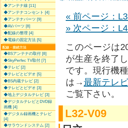
◆アンテナ線 [11]
◆アンテナコンセント [4]
« 前ページ：L37
◆アンテナパーツ [9]
» 次ページ：L42
◆AVパーツ [8]
◆配線の整理 [4]
◆電線の固定方法 [5]
このページは2
配線・接続方法
◆BSアンテナの取付 [8]
が生産を終了
◆SkyPerfec TV取付 [7]
◆テレビ [2]
です。現行機
◆テレビとビデオ [5]
は→
最新テレ
◆BS内蔵テレビ [2]
◆テレビとビデオ [3]
ご覧下さい。
◆地上デジタルテレビ [3]
◆デジタルテレビとDVD録
画機 [4]
L32-V09
◆デジタル録画機とテレビ
[4]
◆サラウンドシステム [2]