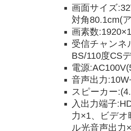
画面サイズ:32V
対角80.1cm
画素数:1920×1
受信チャンネル
BS/110度CS
電源:AC100V(5
音声出力:10W+1
スピーカー:(4.5
入出力端子:HD
力×1、ビデオ
ル光音声出力×