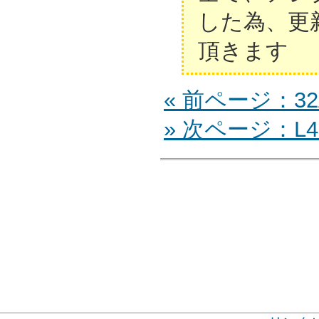
した為、更
頂きます
« 前ページ：32
» 次ページ：L42