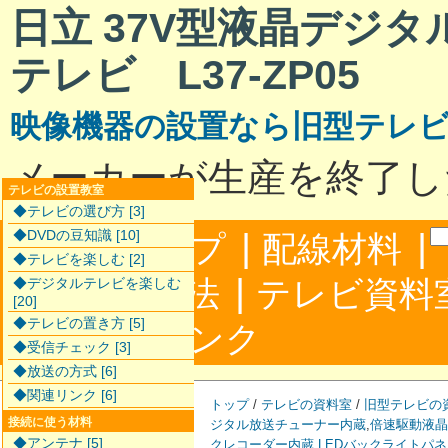
日立 37V型液晶デジ
テレビ L37-ZP05
映像機器の設置なら旧型テレ
メーカーが生産を終了し
テレビの設置教室
◆テレビの選び方 [3]
|
|
◆DVDの豆知識 [10]
サイトマップ
配線材料
◆テレビを楽しむ [2]
|
配線接続方法
テレビ資料
◆デジタルテレビを楽しむ
[20]
◆テレビの置き方 [5]
|
合わせ
リンク
◆受信チェック [3]
◆放送の方式 [6]
◆関連リンク [6]
トップ
/
テレビの資料室
/
旧型テレビの
接続に使う材料
ジタル放送チューナー内蔵
,
倍速駆動液晶
◆アンテナ [5]
クレコーダー内蔵
,
LEDバックライトパ