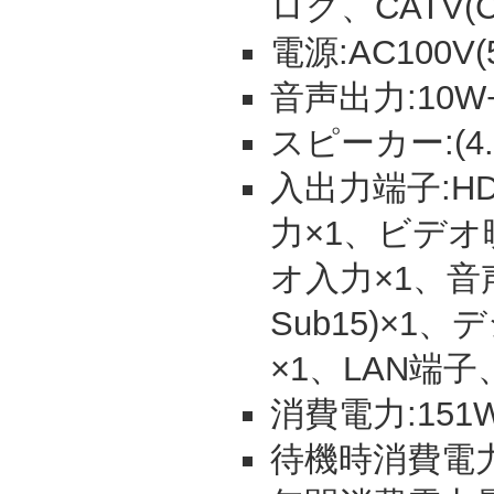
ログ、CATV(C1
電源:AC100V(5
音声出力:10W+1
スピーカー:(4.5
入出力端子:HD
力×1、ビデオ
オ入力×1、音声
Sub15)×1
×1、LAN端
消費電力:151
待機時消費電力: