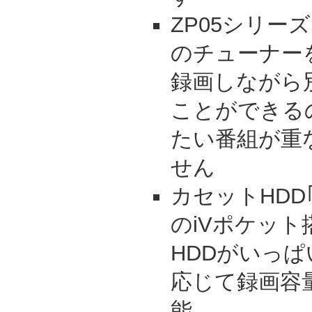
ZP05シリー
のチューナー
録画しながら
ことができる
たい番組が重
せん
カセットHDD｢i
のiVポケッ
HDDがいっ
応じて録画容
能