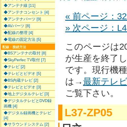
◆アンテナ線 [11]
◆アンテナコンセント [4]
« 前ページ：32
◆アンテナパーツ [9]
» 次ページ：L42
◆AVパーツ [8]
◆配線の整理 [4]
◆電線の固定方法 [5]
このページは2
配線・接続方法
◆BSアンテナの取付 [8]
が生産を終了
◆SkyPerfec TV取付 [7]
◆テレビ [2]
です。現行機
◆テレビとビデオ [5]
は→
最新テレ
◆BS内蔵テレビ [2]
◆テレビとビデオ [3]
ご覧下さい。
◆地上デジタルテレビ [3]
◆デジタルテレビとDVD録
画機 [4]
L37-ZP05
◆デジタル録画機とテレビ
[4]
◆サラウンドシステム [2]