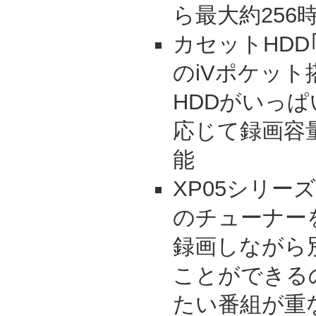
ら最大約256
カセットHDD｢i
のiVポケッ
HDDがいっ
応じて録画容
能
XP05シリー
のチューナー
録画しながら
ことができる
たい番組が重