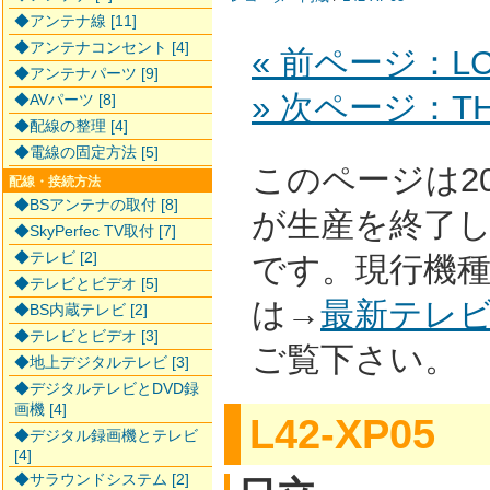
◆アンテナ線 [11]
◆アンテナコンセント [4]
« 前ページ：LC-
◆アンテナパーツ [9]
» 次ページ：TH-
◆AVパーツ [8]
◆配線の整理 [4]
◆電線の固定方法 [5]
このページは2
配線・接続方法
◆BSアンテナの取付 [8]
が生産を終了
◆SkyPerfec TV取付 [7]
◆テレビ [2]
です。現行機
◆テレビとビデオ [5]
は→
最新テレ
◆BS内蔵テレビ [2]
◆テレビとビデオ [3]
ご覧下さい。
◆地上デジタルテレビ [3]
◆デジタルテレビとDVD録
画機 [4]
L42-XP05
◆デジタル録画機とテレビ
[4]
◆サラウンドシステム [2]