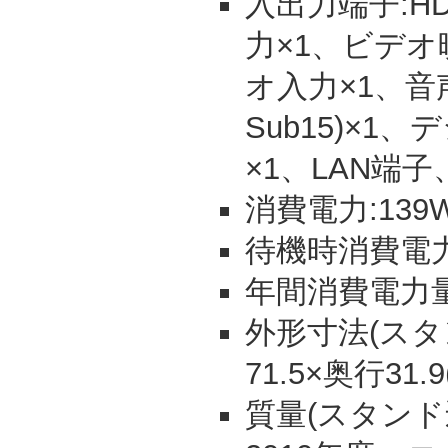
入出力端子:HD
力×1、ビデオ
オ入力×1、音声
Sub15)×1
×1、LAN端
消費電力:139
待機時消費電力:
年間消費電力量:
外形寸法(スタン
71.5×奥行31.
質量(スタンド込)