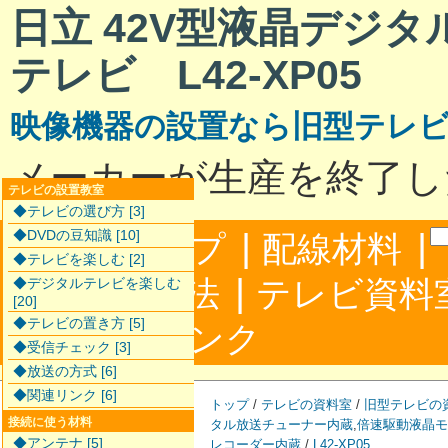
日立 42V型液晶デジ
テレビ L42-XP05
映像機器の設置なら旧型テレ
メーカーが生産を終了し
テレビの設置教室
◆テレビの選び方 [3]
|
|
◆DVDの豆知識 [10]
サイトマップ
配線材料
◆テレビを楽しむ [2]
|
配線接続方法
テレビ資料
◆デジタルテレビを楽しむ
[20]
◆テレビの置き方 [5]
|
合わせ
リンク
◆受信チェック [3]
◆放送の方式 [6]
◆関連リンク [6]
トップ
/
テレビの資料室
/
旧型テレビの
接続に使う材料
タル放送チューナー内蔵
,
倍速駆動液晶モ
◆アンテナ [5]
レコーダー内蔵
/
L42-XP05