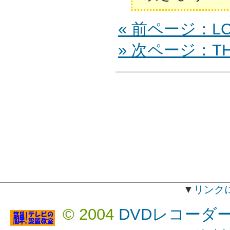
« 前ページ：LC-
» 次ページ：TH-
▼
リンク
© 2004
DVDレコーダ