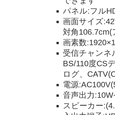
できます
パネル:フルHD
画面サイズ:42V
対角106.7c
画素数:1920×1
受信チャンネル
BS/110度C
ログ、CATV(C1
電源:AC100V(5
音声出力:10W+1
スピーカー:(4.5