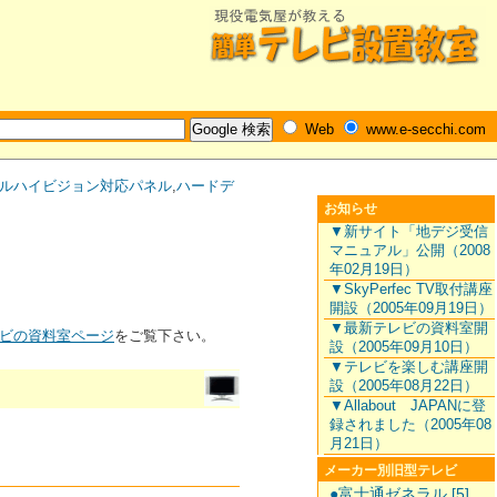
Web
www.e-secchi.com
ルハイビジョン対応パネル
,
ハードデ
お知らせ
▼新サイト「地デジ受信
マニュアル」公開（2008
年02月19日）
▼SkyPerfec TV取付講座
開設（2005年09月19日）
▼最新テレビの資料室開
ビの資料室ページ
をご覧下さい。
設（2005年09月10日）
▼テレビを楽しむ講座開
設（2005年08月22日）
▼Allabout JAPANに登
録されました（2005年08
月21日）
メーカー別旧型テレビ
●富士通ゼネラル [5]