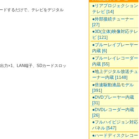
●リアプロジェクション
アップロードするだけで、テレビをデジタル
テレビ [14]
●外部接続チューナー
[27]
●3D(立体)映像対応テレ
ビ [121]
●ブルーレイプレーヤー
内蔵 [6]
●ブルーレイレコーダー
内蔵 [55]
声出力×1、LAN端子、SDカードスロッ
●地上デジタル放送チュ
ーナー内蔵 [1148]
●倍速駆動液晶モデル
[391]
●DVDプレーヤー内蔵
[31]
●DVDレコーダー内蔵
[26]
●フルハイビジョン対応
パネル [547]
●ハードディスクレコー