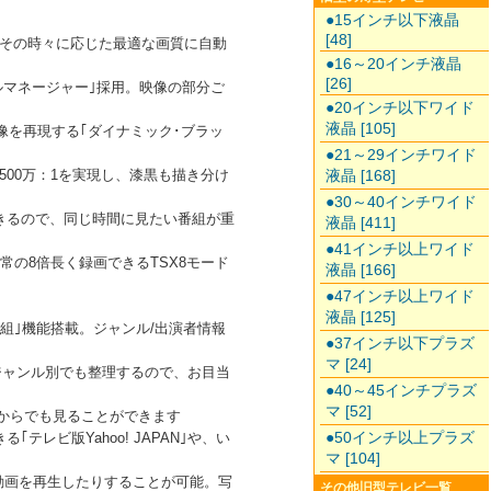
●15インチ以下液晶
[48]
その時々に応じた最適な画質に自動
●16～20インチ液晶
[26]
ルマネージャー｣採用。映像の部分ご
●20インチ以下ワイド
液晶 [105]
像を再現する｢ダイナミック･ブラッ
●21～29インチワイド
液晶 [168]
00万：1を実現し、漆黒も描き分け
●30～40インチワイド
できるので、同じ時間に見たい番組が重
液晶 [411]
●41インチ以上ワイド
の8倍長く録画できるTSX8モード
液晶 [166]
●47インチ以上ワイド
液晶 [125]
組｣機能搭載。ジャンル/出演者情報
●37インチ以下プラズ
マ [24]
ジャンル別でも整理するので、お目当
●40～45インチプラズ
マ [52]
屋からでも見ることができます
●50インチ以上プラズ
テレビ版Yahoo! JAPAN｣や、い
マ [104]
動画を再生したりすることが可能。写
その他旧型テレビ一覧