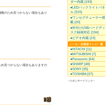
ダー内蔵 [193]
●LEDバックライトパネ
ル [315]
た機種のため見つからない場合もあり
●ワンセグチューナー搭
載 [20]
●外付けUSBハードディ
スク録画対応 [194]
●ビデオ内蔵 [23]
メーカー別最新テレビ一覧
●HITACHI [11]
●MITSUBISHI [7]
●Panasonic [64]
●SHARP [48]
のため見つからない場合もありますの
●SONY [35]
●TOSHIBA [37]
--スポンサードリンク--