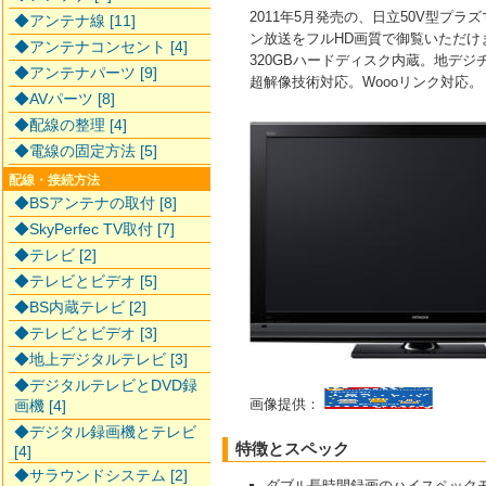
2011年5月発売の、日立50V型プラ
◆アンテナ線 [11]
ン放送をフルHD画質で御覧いただけ
◆アンテナコンセント [4]
320GBハードディスク内蔵。地デ
◆アンテナパーツ [9]
超解像技術対応。Woooリンク対応。
◆AVパーツ [8]
◆配線の整理 [4]
◆電線の固定方法 [5]
配線・接続方法
◆BSアンテナの取付 [8]
◆SkyPerfec TV取付 [7]
◆テレビ [2]
◆テレビとビデオ [5]
◆BS内蔵テレビ [2]
◆テレビとビデオ [3]
◆地上デジタルテレビ [3]
◆デジタルテレビとDVD録
画像提供：
画機 [4]
◆デジタル録画機とテレビ
特徴とスペック
[4]
◆サラウンドシステム [2]
ダブル長時間録画のハイスペックモ