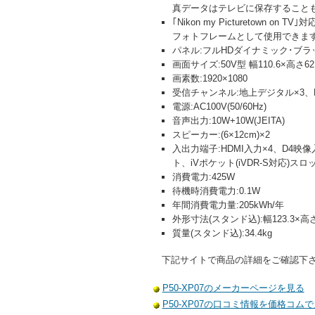
真データはテレビに保存すること
｢Nikon my Pictureto
フォトフレームとして使用できま
パネル:フルHDダイナミック･ブラ
画面サイズ:50V型 幅110.6×高さ62
画素数:1920×1080
受信チャンネル:地上デジタル×3、BS/
電源:AC100V(50/60Hz)
音声出力:10W+10W(JEITA)
スピーカー:(6×12cm)×2
入出力端子:HDMI入力×4、D4映
ト、iVポケット(iVDR-S対応)スロ
消費電力:425W
待機時消費電力:0.1W
年間消費電力量:205kWh/年
外形寸法(スタンド込):幅123.3×高さ8
質量(スタンド込):34.4kg
下記サイトで商品の詳細をご確認下
P50-XP07のメーカーページを見る
P50-XP07の口コミ情報を価格コム