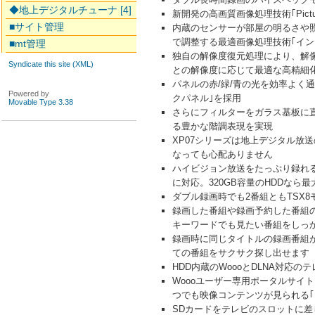
◆地上デジタルチューナ [4]
新開発の高画質画像処理技術｢Pict
■サイト管理
内蔵のセンサーが部屋の明るさや
で調整する最適画像処理技術｢イン
■mt管理
独自の解像度復元処理により、解像
Syndicate this site (XML)
との解像度に応じて最適な高精細
パネルの赤/緑/青の光を効率よく
Powered by
クパネル｣を採用
Movable Type 3.38
さらにフィルターをガラス基板に直
る豊かな階調表現を実現
XP07シリーズは地上デジタル放
なっても心配ありません
ハイビジョン放送をたっぷり録れる
に対応。320GB容量のHDDなら最
ダブル録画時でも2番組ともTSX
録画した番組や録画予約した番組の
キーワードでも見たい番組をしっ
録画時に同じタイトルの録画番組が
ての番組をサクサク探し出せます
HDD内蔵のWoooとDLNA対
Woooユーザー専用ポータルサイト｢
つでも映像コンテンツが見られる｢
SDカードをテレビのスロットに