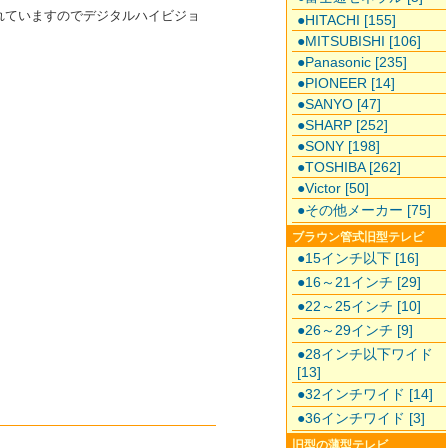
内蔵されていますのでデジタルハイビジョ
●HITACHI [155]
●MITSUBISHI [106]
●Panasonic [235]
●PIONEER [14]
●SANYO [47]
●SHARP [252]
●SONY [198]
●TOSHIBA [262]
●Victor [50]
●その他メーカー [75]
ブラウン管式旧型テレビ
●15インチ以下 [16]
●16～21インチ [29]
●22～25インチ [10]
●26～29インチ [9]
●28インチ以下ワイド
[13]
●32インチワイド [14]
●36インチワイド [3]
旧型の薄型テレビ