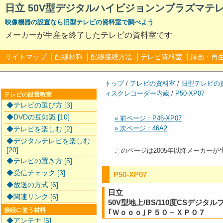
日立 50V型デジタルハイビジョンンプラズマテレビ 
映像機器の設置なら旧型テレビの資料室で調べよう
メーカーが生産を終了したテレビの資料室です
|
|
|
|
サイトマップ
配線材料
配線接続方法
テレビ資料室
録画・再
トップ
/
テレビの資料室
/
旧型テレビの
ィスクレコーダー内蔵
/
P50-XP07
テレビの設置教室
◆テレビの選び方 [3]
◆DVDの豆知識 [10]
« 前ページ：P46-XP07
» 次ページ：46A2
◆テレビを楽しむ [2]
◆デジタルテレビを楽しむ
[20]
このページは2005年以降メーカー
◆テレビの置き方 [5]
◆受信チェック [3]
P50-XP07
◆放送の方式 [6]
日立
◆関連リンク [6]
50V型地上/BS/110度CSデジ
接続に使う材料
｢Ｗｏｏｏ｣Ｐ５０－ＸＰ０７
◆アンテナ [5]