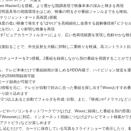
ure Master3｣を搭載。より豊かな階調表現で映像本来の深みと輝きを再現
照明器具等の視聴環境をはじめ、映像の明るさや番組ジャンルまでをも検知。
テリジェント･オート高画質｣搭載
度の低い映像で発生する"ぼやけ"を高精細化し改善する超解像技術｢ピクセ
化を行い、より鮮明な映像を再現
通す｢ピュアカラーフィルター｣により、広い色再現範囲を実現し色鮮やかな映
接貼ることで、外光反射を大幅に抑制し二重映りを軽減。高コントラスト比5
送のチューナーを3つ搭載。2番組を録画しながら別の番組を視聴することが
。テレビ本体だけで番組録画が楽しめるHDD内蔵で、ハイビジョン放送を通常
大約256時間録画可能
8モード録画が可能です
情報を元に、テレビが自動で好みに合った番組を探し出す｢Woooおすすめ番
かり絞り込めます
2つ以上あると自動でフォルダを作成･分類。また、｢映画｣や｢ドラマ｣など
応のテレビやパソコンをネットワークでつなげば、Woooに録画した番組を別の部
Wooonet｣に対応。インターネット回線につなげばテレビでネット検索ができる｢
アクトビラ｣などが楽しめます
差し込むだけで、カードに保存している写真をスライドショーで表示したり、