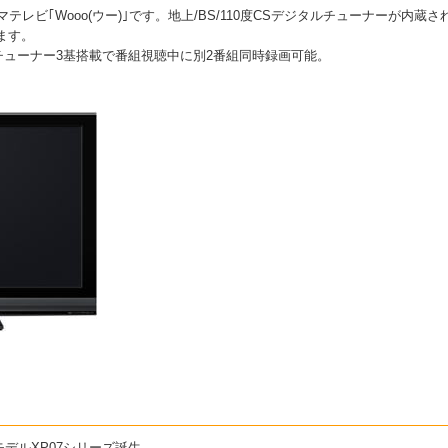
ズマテレビ｢Wooo(ウー)｣です。地上/BS/110度CSデジタルチューナーが
ます。
ジチューナー3基搭載で番組視聴中に別2番組同時録画可能。
デルXP07シリーズ誕生