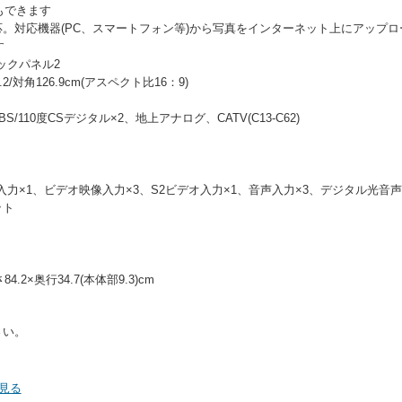
もできます
wn on TV｣対応。対応機器(PC、スマートフォン等)から写真をインターネット上に
す
ックパネル2
.2/対角126.9cm(アスペクト比16：9)
110度CSデジタル×2、地上アナログ、CATV(C13-C62)
像入力×1、ビデオ映像入力×3、S2ビデオ入力×1、音声入力×3、デジタル光音
ット
4.2×奥行34.7(本体部9.3)cm
さい。
で見る