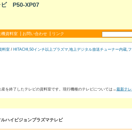
P50-XP07
|
|
生機資料室
お問い合わせ
リンク
資料室
/
HITACHI
,
50インチ以上プラズマ
,
地上デジタル放送チューナー内蔵
,
フ
が生産を終了したテレビの資料室です。現行機種のテレビについては→
最新テレ
タルフルハイビジョンプラズマテレビ