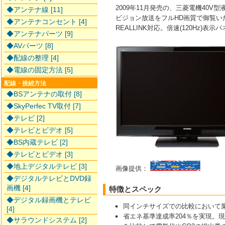
2009年11月発売の、三菱電機40V
◆アンテナ線 [11]
ビジョン放送をフルHD画質で御覧い
◆アンテナコンセント [4]
REALLINK対応。倍速(120Hz)表示
◆アンテナパーツ [9]
◆AVパーツ [8]
◆配線の整理 [4]
◆電線の固定方法 [5]
配線・接続方法
◆BSアンテナの取付 [8]
◆SkyPerfec TV取付 [7]
◆テレビ [2]
◆テレビとビデオ [5]
◆BS内蔵テレビ [2]
◆テレビとビデオ [3]
◆地上デジタルテレビ [3]
画像提供：
◆デジタルテレビとDVD録
画機 [4]
特徴とスペック
◆デジタル録画機とテレビ
同インチサイズでの比較において
[4]
省エネ基準達成率204％を実現。
◆サラウンドシステム [2]