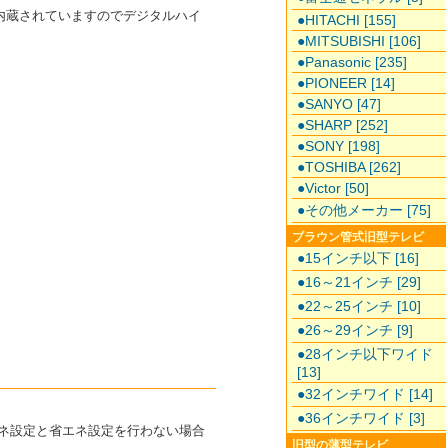
ーが内蔵されていますのでデジタルハイ
●HITACHI [155]
●MITSUBISHI [106]
●Panasonic [235]
●PIONEER [14]
●SANYO [47]
●SHARP [252]
●SONY [198]
●TOSHIBA [262]
●Victor [50]
●その他メーカー [75]
ブラウン管式旧型テレビ
●15インチ以下 [16]
●16～21インチ [29]
●22～25インチ [10]
●26～29インチ [9]
●28インチ以下ワイド
[13]
●32インチワイド [14]
●36インチワイド [3]
エネ設定と省エネ設定を行わない場合
旧型の薄型テレビ