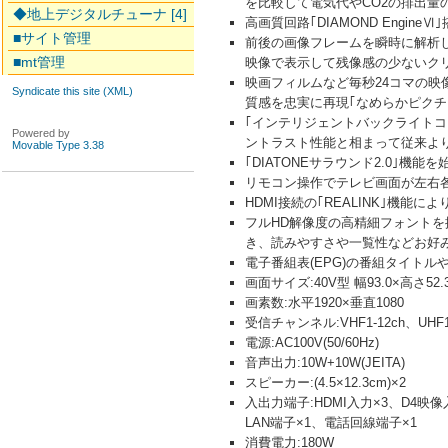
を比較して電気代やCO2の排出量
◆地上デジタルチューナ [4]
高画質回路｢DIAMOND Engin
■サイト管理
前後の画像フレームを瞬時に解析し
■mt管理
映像で表示して残像感の少ないクリ
映画フィルムなど毎秒24コマの映
Syndicate this site (XML)
質感を忠実に再現｢なめらかピクチ
｢インテリジェントバックライトコ
Powered by
ントラスト性能と相まって従来よ
Movable Type 3.38
｢DIATONEサラウンド2.0｣機
リモコン操作でテレビ画面が左右各
HDMI接続の｢REALINK｣機
フルHD解像度の高精細フォントを採用
き、読みやすさや一覧性などお好
電子番組表(EPG)の番組タイト
画面サイズ:40V型 幅93.0×高さ52.
画素数:水平1920×垂直1080
受信チャンネル:VHF1-12ch、UHF
電源:AC100V(50/60Hz)
音声出力:10W+10W(JEITA)
スピーカー:(4.5×12.3cm)×2
入出力端子:HDMI入力×3、D4映像
LAN端子×1、電話回線端子×1
消費電力:180W