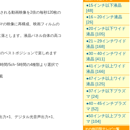
●15インチ以下液晶
[48]
れる動画映像を2倍の毎秒120枚の
●16～20インチ液晶
[26]
コマの映像に再構成、映画フィルムの
●20インチ以下ワイド
液晶 [105]
的に落とします。液晶パネル自体の高コ
●21～29インチワイド
液晶 [168]
面のベストポジションで楽しめます
●30～40インチワイド
液晶 [411]
時間/5ch･5時間の4種類より選択で
●41インチ以上ワイド
液晶 [166]
載
●47インチ以上ワイド
液晶 [125]
●37インチ以下プラズ
マ [24]
●40～45インチプラズ
マ [52]
●50インチ以上プラズ
ター出力×1、デジタル光音声出力×1、
マ [104]
その他旧型テレビ一覧