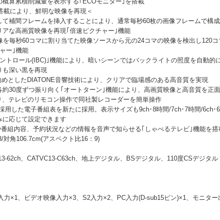
の概算累積削減量を表示する｢ECOモニター｣を搭載
eⅥ｣搭載により、鮮明な映像を再現＜
て補間フレームを挿入することにより、通常毎秒60枚の画像フレームで構成さ
アな高画質映像を再現｢倍速ピクチャー｣機能
像を毎秒60コマに割り当てた映像ソースから元の24コマの映像を検出し120
ャー｣機能
ントロール(IBC)｣機能により、暗いシーンではバックライトの照度を自動
りも深い黒を再現
能を始めとしたDIATONE音響技術により、クリアで臨場感のある高音質を実現
約30度ずつ振り向く｢オートターン｣機能により、高画質映像と高音質を正
能により、テレビのリモコン操作で同社製レコーダーを簡単操作
した電子番組表を新たに採用。表示サイズも9ch･8時間/7ch･7時間/6ch･6
みに応じて設定できます
ルや番組内容、予約状況などの情報を音声で知らせる｢しゃべるテレビ｣機能を搭
3/対角106.7cm(アスペクト比16：9)
13-62ch、CATVC13-C63ch、地上デジタル、BSデジタル、110度CSデジタル
入力×1、ビデオ映像入力×3、S2入力×2、PC入力(D-sub15ピン)×1、モニ