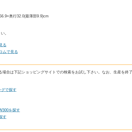
.9×奥行32.0(最薄部9.9)cm
さい。
を見る
格コムで見る
討している場合は下記ショッピングサイトでの検索をお試し下さい。なお、生産を
ピングで探す
W300を探す
を探す