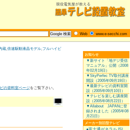
Web
www.e-secchi.com
内蔵
,
倍速駆動液晶モデル
,
フルハイビ
お知らせ
▼新サイト「地デジ受信
マニュアル」公開（2008
年02月19日）
▼SkyPerfec TV取付講座
開設（2005年09月19日）
▼最新テレビの資料室開
ビの資料室ページ
をご覧下さい。
設（2005年09月10日）
▼テレビを楽しむ講座開
設（2005年08月22日）
▼Allabout JAPANに登
録されました（2005年08
月21日）
メーカー別旧型テレビ
●富士通ゼネラル [5]