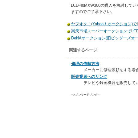
LCD-40MXW300の購入を検
ますのでご了承下さい。
ヤフオク！(Yahoo！オークション)でL
楽天市場スーパーオークションでLCD-
DeNAオークション(旧ビッダーズオーク
関連するページ
修理の依頼方法
メーカーに修理依頼をする場
販売業者へのリンク
テレビや録画機器を販売して
--スポンサードリンク--