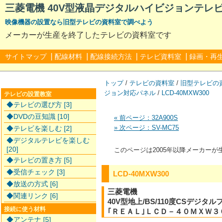
三菱電機 40V型液晶デジタルハイビジョンテレビ L
映像機器の設置なら旧型テレビの資料室で調べよう
メーカーが生産を終了したテレビの資料室です
|
|
|
|
サイトマップ
配線材料
配線接続方法
テレビ資料室
録画・再
トップ
/
テレビの資料室
/
旧型テレビの
ジョン対応パネル
/
LCD-40MXW300
テレビの設置教室
◆テレビの選び方 [3]
◆DVDの豆知識 [10]
« 前ページ：32A900S
» 次ページ：SV-MC75
◆テレビを楽しむ [2]
◆デジタルテレビを楽しむ
[20]
このページは2005年以降メーカー
◆テレビの置き方 [5]
◆受信チェック [3]
LCD-40MXW300
◆放送の方式 [6]
三菱電機
◆関連リンク [6]
40V型地上/BS/110度CSデジ
接続に使う材料
｢ＲＥＡＬ｣ＬＣＤ－４０ＭＸＷ３
◆アンテナ [5]