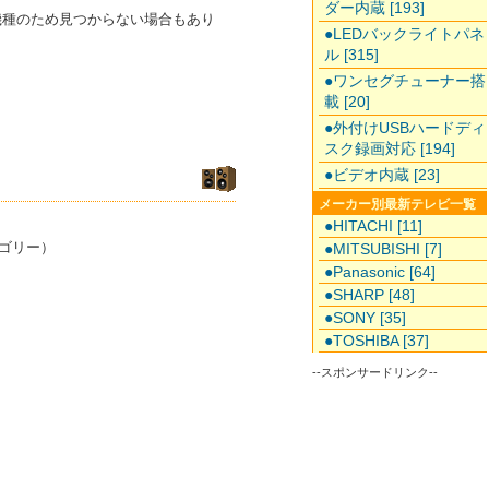
ダー内蔵 [193]
た機種のため見つからない場合もあり
●LEDバックライトパネ
ル [315]
●ワンセグチューナー搭
載 [20]
●外付けUSBハードディ
スク録画対応 [194]
●ビデオ内蔵 [23]
メーカー別最新テレビ一覧
●HITACHI [11]
ゴリー）
●MITSUBISHI [7]
●Panasonic [64]
●SHARP [48]
●SONY [35]
●TOSHIBA [37]
--スポンサードリンク--