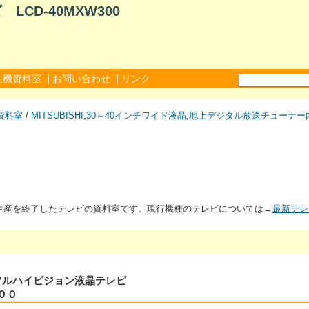
CD-40MXW300
|
|
生機資料室
お問い合わせ
リンク
資料室
/
MITSUBISHI
,
30～40インチワイド液晶
,
地上デジタル放送チューナー
が生産を終了したテレビの資料室です。現行機種のテレビについては→
最新テレ
タルフルハイビジョン液晶テレビ
００