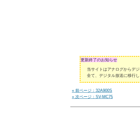
更新終了のお知らせ
当サイトはアナログからデジ
全て、デジタル放送に移行し
« 前ページ：32A900S
» 次ページ：SV-MC75