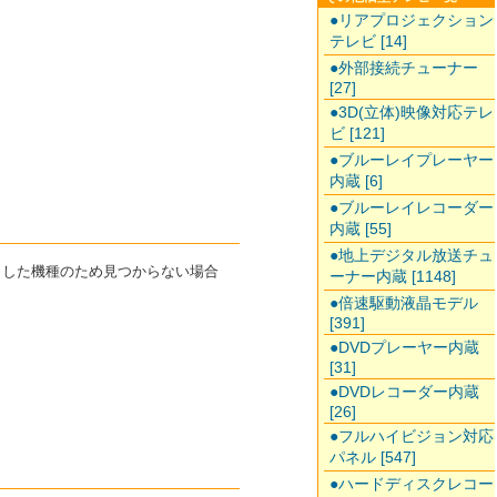
●リアプロジェクション
テレビ [14]
●外部接続チューナー
[27]
●3D(立体)映像対応テレ
ビ [121]
●ブルーレイプレーヤー
内蔵 [6]
●ブルーレイレコーダー
内蔵 [55]
●地上デジタル放送チュ
終了した機種のため見つからない場合
ーナー内蔵 [1148]
●倍速駆動液晶モデル
[391]
●DVDプレーヤー内蔵
[31]
●DVDレコーダー内蔵
[26]
●フルハイビジョン対応
パネル [547]
●ハードディスクレコー