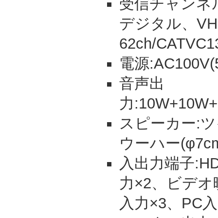
受信チャンネル:
デジタル、VHF1
62ch/CATVC1
電源:AC100V(5
音声出
力:10W+10W+
スピーカー:ツイ
ウーハー(φ7cm
入出力端子:HD
力×2、ビデオ
入力×3、PC入力