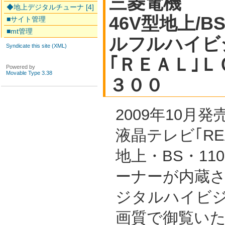
三菱電機
◆地上デジタルチューナ [4]
46V型地上/B
■サイト管理
■mt管理
ルフルハイビ
Syndicate this site (XML)
｢ＲＥＡＬ｣
Powered by
Movable Type 3.38
３００
2009年10月
液晶テレビ｢RE
地上・BS・11
ーナーが内蔵
ジタルハイビジ
画質で御覧い