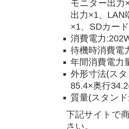
モニター出力
出力×1、LA
×1、SDカー
消費電力:202
待機時消費電力:
年間消費電力量:
外形寸法(スタン
85.4×奥行34.
質量(スタンド込)
下記サイトで
さい。