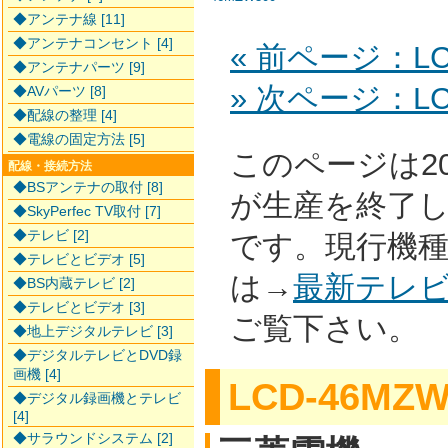
◆アンテナ線 [11]
◆アンテナコンセント [4]
« 前ページ：LCD
◆アンテナパーツ [9]
» 次ページ：LCD
◆AVパーツ [8]
◆配線の整理 [4]
◆電線の固定方法 [5]
このページは2
配線・接続方法
◆BSアンテナの取付 [8]
が生産を終了
◆SkyPerfec TV取付 [7]
◆テレビ [2]
です。現行機
◆テレビとビデオ [5]
は→
最新テレ
◆BS内蔵テレビ [2]
◆テレビとビデオ [3]
ご覧下さい。
◆地上デジタルテレビ [3]
◆デジタルテレビとDVD録
画機 [4]
LCD-46MZW
◆デジタル録画機とテレビ
[4]
◆サラウンドシステム [2]