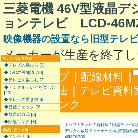
三菱電機 46V型液晶
ョンテレビ LCD-46MZ
映像機器の設置なら旧型テレ
メーカーが生産を終了し
テレビの設置教室
◆テレビの選び方 [3]
|
|
◆DVDの豆知識 [10]
サイトマップ
配線材料
◆テレビを楽しむ [2]
|
配線接続方法
テレビ資料
◆デジタルテレビを楽しむ
[20]
◆テレビの置き方 [5]
|
合わせ
リンク
◆受信チェック [3]
◆放送の方式 [6]
◆関連リンク [6]
トップ
/
テレビの資料室
/
旧型テレビの
接続に使う材料
デジタル放送チューナー内蔵
,
倍速駆動液
◆アンテナ [5]
46MZW300