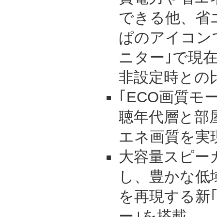
できる他、省
ぱのアイコン
ニター｣で現
非設定時との
｢ECO画質モ
聴年代層と部
エネ画質を実
大容量スピー
し、豊かな低
を再現する新｢
ー｣を搭載