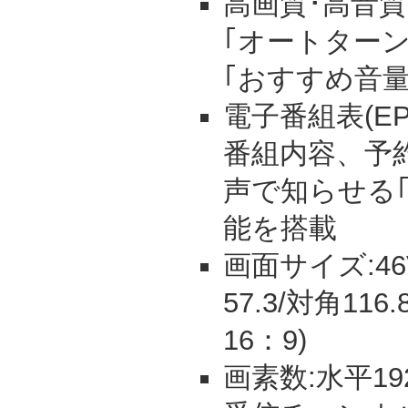
高画質･高音
｢オートター
｢おすすめ音
電子番組表(E
番組内容、予
声で知らせる
能を搭載
画面サイズ:46V
57.3/対角11
16：9)
画素数:水平192