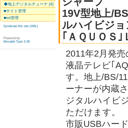
シャープ
◆地上デジタルチューナ [4]
19V型地上/B
■サイト管理
■mt管理
ルハイビジョ
Syndicate this site (XML)
｢ＡＱＵＯＳ
Powered by
Movable Type 3.38
2011年2月発
液晶テレビ｢AQ
す。地上/BS/
ーナーが内蔵
ジタルハイビ
ただけます。
市販USBハー