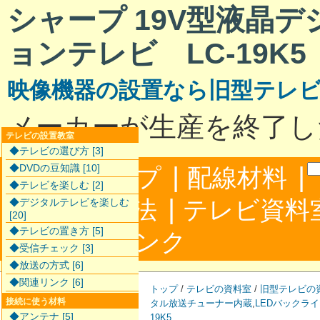
シャープ 19V型液晶
ョンテレビ LC-19K5
映像機器の設置なら旧型テレ
メーカーが生産を終了し
テレビの設置教室
◆テレビの選び方 [3]
|
|
◆DVDの豆知識 [10]
サイトマップ
配線材料
◆テレビを楽しむ [2]
|
配線接続方法
テレビ資料
◆デジタルテレビを楽しむ
[20]
◆テレビの置き方 [5]
|
合わせ
リンク
◆受信チェック [3]
◆放送の方式 [6]
◆関連リンク [6]
トップ
/
テレビの資料室
/
旧型テレビの
接続に使う材料
タル放送チューナー内蔵
,
LEDバックラ
◆アンテナ [5]
19K5