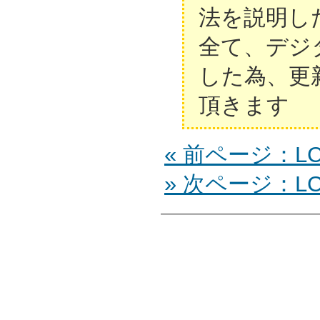
法を説明し
全て、デジ
した為、更
頂きます
« 前ページ：LC-
» 次ページ：LC-