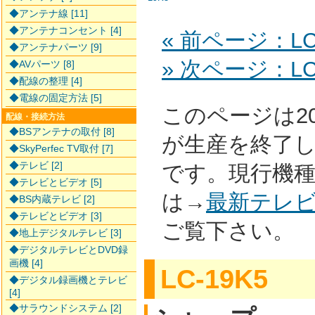
◆アンテナ線 [11]
◆アンテナコンセント [4]
« 前ページ：LC-
◆アンテナパーツ [9]
» 次ページ：LC-
◆AVパーツ [8]
◆配線の整理 [4]
◆電線の固定方法 [5]
このページは2
配線・接続方法
◆BSアンテナの取付 [8]
が生産を終了
◆SkyPerfec TV取付 [7]
◆テレビ [2]
です。現行機
◆テレビとビデオ [5]
は→
最新テレ
◆BS内蔵テレビ [2]
◆テレビとビデオ [3]
ご覧下さい。
◆地上デジタルテレビ [3]
◆デジタルテレビとDVD録
画機 [4]
LC-19K5
◆デジタル録画機とテレビ
[4]
◆サラウンドシステム [2]