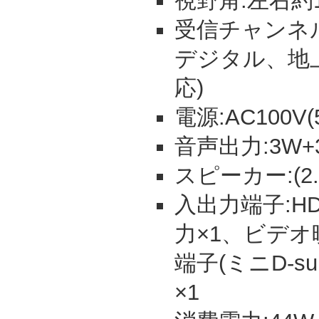
視野角:左右約1
受信チャンネル:
デジタル、地上
応)
電源:AC100V(5
音声出力:3W+3
スピーカー:(2.5
入出力端子:HD
力×1、ビデオ
端子(ミニD-s
×1