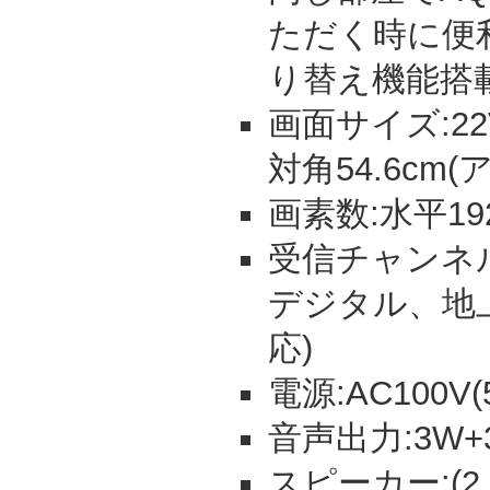
ただく時に便
り替え機能搭
画面サイズ:22V
対角54.6cm
画素数:水平192
受信チャンネル:
デジタル、地上
応)
電源:AC100V(5
音声出力:3W+3
スピーカー:(2.5