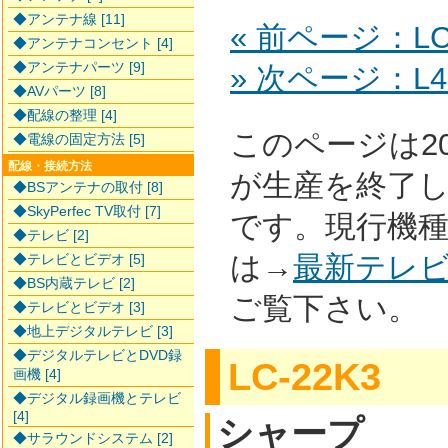
◆アンテナ線 [11]
« 前ページ：LC-
◆アンテナコンセント [4]
◆アンテナパーツ [9]
» 次ページ：L42
◆AVパーツ [8]
◆配線の整理 [4]
このページは2
◆電線の固定方法 [5]
配線・接続方法
が生産を終了
◆BSアンテナの取付 [8]
◆SkyPerfec TV取付 [7]
です。現行機
◆テレビ [2]
は→
最新テレ
◆テレビとビデオ [5]
◆BS内蔵テレビ [2]
ご覧下さい。
◆テレビとビデオ [3]
◆地上デジタルテレビ [3]
◆デジタルテレビとDVD録
LC-22K3
画機 [4]
◆デジタル録画機とテレビ
[4]
シャープ
◆サラウンドシステム [2]