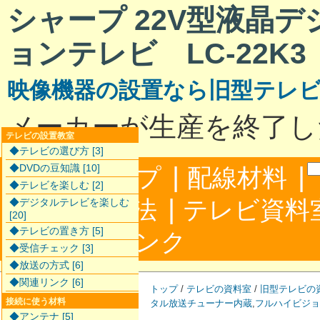
シャープ 22V型液晶
ョンテレビ LC-22K3
映像機器の設置なら旧型テレ
メーカーが生産を終了し
テレビの設置教室
◆テレビの選び方 [3]
|
|
◆DVDの豆知識 [10]
サイトマップ
配線材料
◆テレビを楽しむ [2]
|
配線接続方法
テレビ資料
◆デジタルテレビを楽しむ
[20]
◆テレビの置き方 [5]
|
合わせ
リンク
◆受信チェック [3]
◆放送の方式 [6]
◆関連リンク [6]
トップ
/
テレビの資料室
/
旧型テレビの
接続に使う材料
タル放送チューナー内蔵
,
フルハイビジョ
◆アンテナ [5]