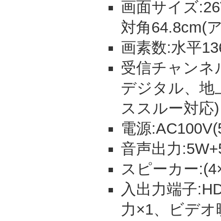
画面サイズ:26V
対角64.8cm
画素数:水平13
受信チャンネル:
デジタル、地上
ススルー対応)
電源:AC100V(5
音声出力:5W+5
スピーカー:(4×
入出力端子:HD
力×1、ビデオ