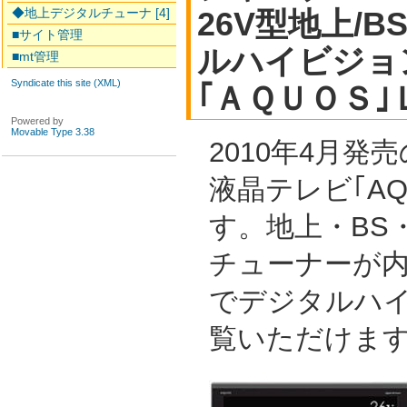
◆地上デジタルチューナ [4]
26V型地上/B
■サイト管理
ルハイビジョ
■mt管理
Syndicate this site (XML)
｢ＡＱＵＯＳ
Powered by
Movable Type 3.38
2010年4月発
液晶テレビ｢AQ
す。地上・BS・
チューナーが
でデジタルハ
覧いただけま