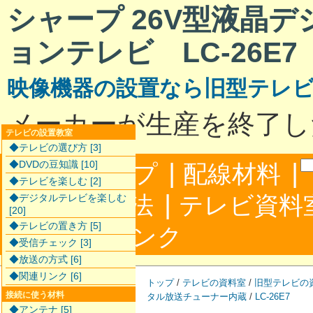
シャープ 26V型液晶
ョンテレビ LC-26E7
映像機器の設置なら旧型テレ
メーカーが生産を終了し
テレビの設置教室
◆テレビの選び方 [3]
|
|
◆DVDの豆知識 [10]
サイトマップ
配線材料
◆テレビを楽しむ [2]
|
配線接続方法
テレビ資料
◆デジタルテレビを楽しむ
[20]
◆テレビの置き方 [5]
|
合わせ
リンク
◆受信チェック [3]
◆放送の方式 [6]
◆関連リンク [6]
トップ
/
テレビの資料室
/
旧型テレビの
接続に使う材料
タル放送チューナー内蔵
/
LC-26E7
◆アンテナ [5]