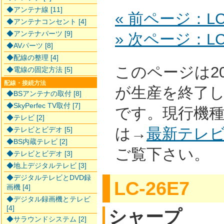
◆アンテナ線 [11]
« 前ページ：LC-
◆アンテナコンセント [4]
◆アンテナパーツ [9]
» 次ページ：LC-
◆AVパーツ [8]
◆配線の整理 [4]
このページは2
◆電線の固定方法 [5]
配線・接続方法
が生産を終了
◆BSアンテナの取付 [8]
◆SkyPerfec TV取付 [7]
です。現行機
◆テレビ [2]
は→
最新テレ
◆テレビとビデオ [5]
◆BS内蔵テレビ [2]
ご覧下さい。
◆テレビとビデオ [3]
◆地上デジタルテレビ [3]
◆デジタルテレビとDVD録
LC-26E7
画機 [4]
◆デジタル録画機とテレビ
[4]
シャープ
◆サラウンドシステム [2]