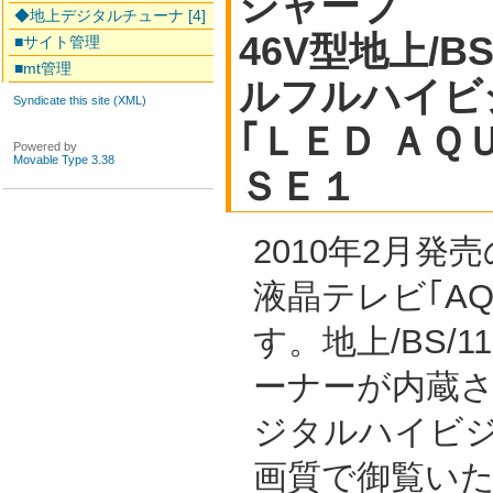
シャープ
◆地上デジタルチューナ [4]
46V型地上/B
■サイト管理
■mt管理
ルフルハイビ
Syndicate this site (XML)
｢ＬＥＤ ＡＱ
Powered by
Movable Type 3.38
ＳＥ１
2010年2月発
液晶テレビ｢AQ
す。地上/BS/
ーナーが内蔵
ジタルハイビジ
画質で御覧い