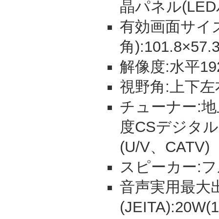
晶パネル(LE
有効画面サイズ
角):101.8×57.
解像度:水平19
視野角:上下左
チューナー:地
度CSデジタ
(U/V、CATV)
スピーカー:フル
音声実用最大
(JEITA):20W