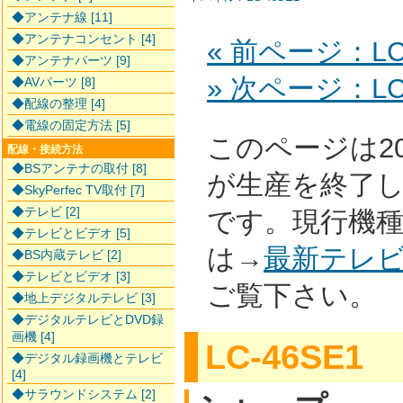
◆アンテナ線 [11]
◆アンテナコンセント [4]
« 前ページ：LC-
◆アンテナパーツ [9]
» 次ページ：LC-
◆AVパーツ [8]
◆配線の整理 [4]
◆電線の固定方法 [5]
このページは2
配線・接続方法
◆BSアンテナの取付 [8]
が生産を終了
◆SkyPerfec TV取付 [7]
◆テレビ [2]
です。現行機
◆テレビとビデオ [5]
は→
最新テレ
◆BS内蔵テレビ [2]
◆テレビとビデオ [3]
ご覧下さい。
◆地上デジタルテレビ [3]
◆デジタルテレビとDVD録
画機 [4]
LC-46SE1
◆デジタル録画機とテレビ
[4]
◆サラウンドシステム [2]