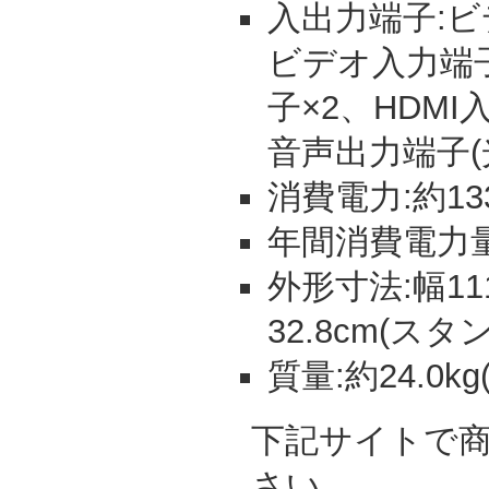
入出力端子:ビ
ビデオ入力端子
子×2、HDM
音声出力端子(光
消費電力:約13
年間消費電力量:
外形寸法:幅111
32.8cm(スタ
質量:約24.0k
下記サイトで
さい。