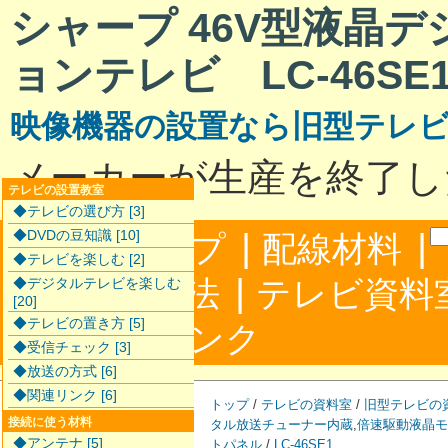
シャープ 46V型液晶
ョンテレビ LC-46SE
映像機器の設置なら旧型テレ
メーカーが生産を終了し
テレビの設置教室
◆テレビの選び方 [3]
|
|
◆DVDの豆知識 [10]
サイトマップ
配線材料
◆テレビを楽しむ [2]
|
配線接続方法
テレビ資料
◆デジタルテレビを楽しむ
[20]
◆テレビの置き方 [5]
|
合わせ
リンク
◆受信チェック [3]
◆放送の方式 [6]
◆関連リンク [6]
トップ
/
テレビの資料室
/
旧型テレビの
接続に使う材料
タル放送チューナー内蔵
,
倍速駆動液晶モ
◆アンテナ [5]
トパネル
/
LC-46SE1