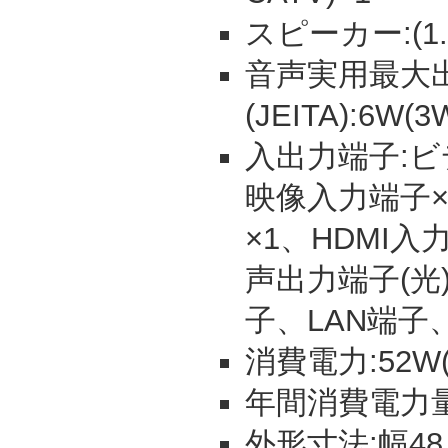
スピーカー:(1.8
音声実用最大
(JEITA):6W(
入出力端子:ビ
映像入力端子×
×1、HDMI
声出力端子(光
子、LAN端子、
消費電力:52W(
年間消費電力量:
外形寸法:幅48.