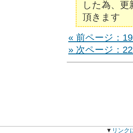
した為、更
頂きます
« 前ページ：19
» 次ページ：22
▼
リンク