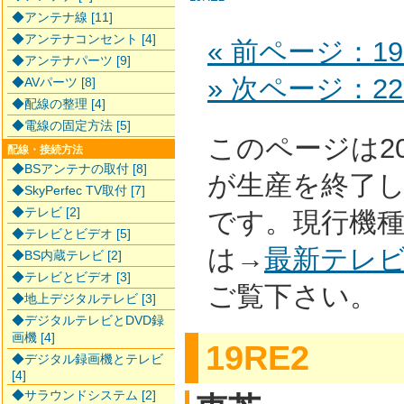
◆アンテナ線 [11]
◆アンテナコンセント [4]
« 前ページ：19
◆アンテナパーツ [9]
» 次ページ：22
◆AVパーツ [8]
◆配線の整理 [4]
◆電線の固定方法 [5]
このページは2
配線・接続方法
◆BSアンテナの取付 [8]
が生産を終了
◆SkyPerfec TV取付 [7]
◆テレビ [2]
です。現行機
◆テレビとビデオ [5]
は→
最新テレ
◆BS内蔵テレビ [2]
◆テレビとビデオ [3]
ご覧下さい。
◆地上デジタルテレビ [3]
◆デジタルテレビとDVD録
画機 [4]
19RE2
◆デジタル録画機とテレビ
[4]
◆サラウンドシステム [2]