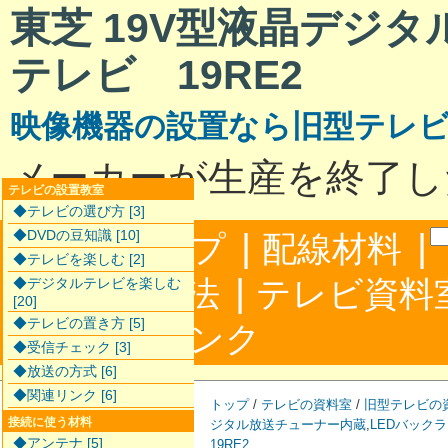
東芝 19V型液晶デジ
テレビ 19RE2
映像機器の設置なら旧型テレ
メーカーが生産を終了し
テレビの設置教室
◆テレビの選び方 [3]
|
|
◆DVDの豆知識 [10]
サイトマップ
配線材料
◆テレビを楽しむ [2]
|
配線接続方法
テレビ資料
◆デジタルテレビを楽しむ
[20]
◆テレビの置き方 [5]
|
合わせ
リンク
◆受信チェック [3]
◆放送の方式 [6]
◆関連リンク [6]
トップ
/
テレビの資料室
/
旧型テレビの
接続に使う材料
ジタル放送チューナー内蔵
,
LEDバック
◆アンテナ [5]
19RE2