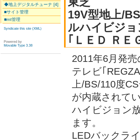
東芝
◆地上デジタルチューナ [4]
19V型地上/B
■サイト管理
■mt管理
ルハイビジョ
Syndicate this site (XML)
｢ＬＥＤ ＲＥ
Powered by
Movable Type 3.38
2011年6月発
テレビ｢REGZ
上/BS/110
が内蔵されて
ハイビジョン
ます。
LEDバックラ