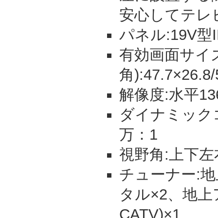
安心してテレ
パネル:19V型
有効画面サイズ
角):47.7×26.8
解像度:水平13
ダイナミックコ
万：1
視野角:上下左
チューナー:地上
タル×2、地上
CATV)×1