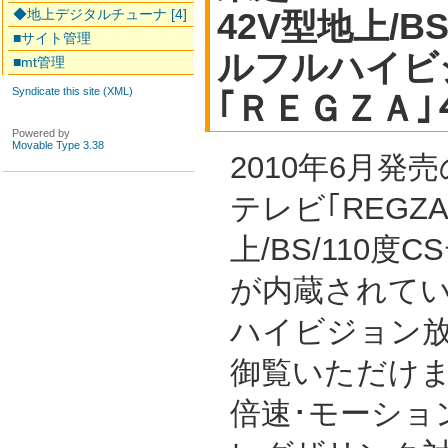
◆地上デジタルチューナ [4]
42V型地上/B
■サイト管理
ルフルハイビ
■mt管理
Syndicate this site (XML)
｢ＲＥＧＺＡ｣
Powered by
Movable Type 3.38
2010年6月発
テレビ｢REGZ
上/BS/110
が内蔵されて
ハイビジョン放
御覧いただけ
倍速･モーショ