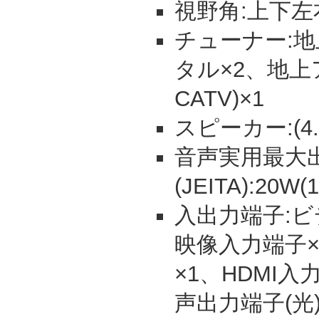
視野角:上下左
チューナー:地上
タル×2、地上
CATV)×1
スピーカー:(4.2
音声実用最大
(JEITA):20W
入出力端子:ビ
映像入力端子×
×1、HDMI
声出力端子(光