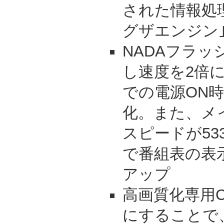
された情報処
グザエンジン
NADAフラ
し速度を2倍
での電源ON
化。また、メ
スピードが53
で番組表の表
アップ
高画質化専用C
にすることで