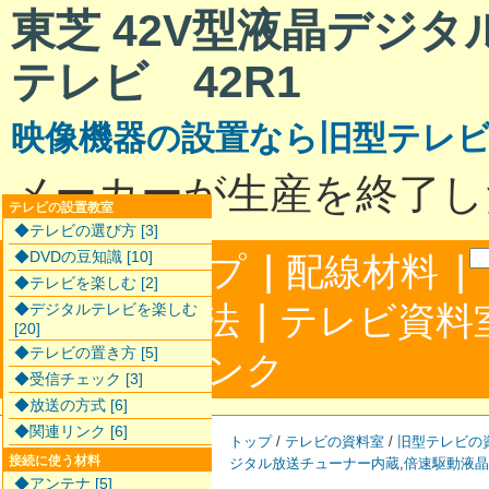
東芝 42V型液晶デジ
テレビ 42R1
映像機器の設置なら旧型テレ
メーカーが生産を終了し
テレビの設置教室
◆テレビの選び方 [3]
|
|
◆DVDの豆知識 [10]
サイトマップ
配線材料
◆テレビを楽しむ [2]
|
配線接続方法
テレビ資料
◆デジタルテレビを楽しむ
[20]
◆テレビの置き方 [5]
|
合わせ
リンク
◆受信チェック [3]
◆放送の方式 [6]
◆関連リンク [6]
トップ
/
テレビの資料室
/
旧型テレビの
接続に使う材料
ジタル放送チューナー内蔵
,
倍速駆動液晶
◆アンテナ [5]