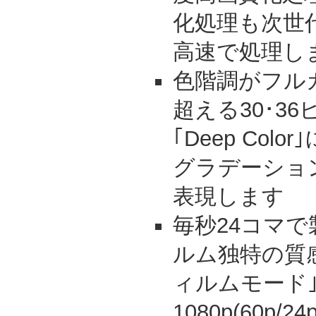
化処理も次世
高速で処理し
色階調がフル
超える30･3
｢Deep Co
グラデーショ
表現します
毎秒24コマ
ルム独特の質感
ィルムモード｣
1080p(60p