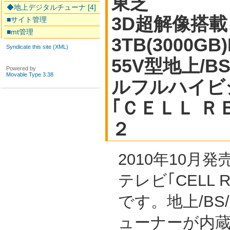
東芝
◆地上デジタルチューナ [4]
3D超解像搭載
■サイト管理
■mt管理
3TB(3000G
Syndicate this site (XML)
55V型地上/B
Powered by
Movable Type 3.38
ルフルハイビ
｢ＣＥＬＬ Ｒ
２
2010年10月
テレビ｢CELL 
です。地上/BS
ューナーが内