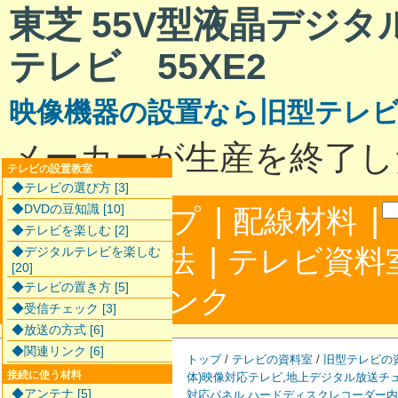
東芝 55V型液晶デジ
テレビ 55XE2
映像機器の設置なら旧型テレ
メーカーが生産を終了し
テレビの設置教室
◆テレビの選び方 [3]
|
|
◆DVDの豆知識 [10]
サイトマップ
配線材料
◆テレビを楽しむ [2]
|
配線接続方法
テレビ資料
◆デジタルテレビを楽しむ
[20]
◆テレビの置き方 [5]
|
合わせ
リンク
◆受信チェック [3]
◆放送の方式 [6]
◆関連リンク [6]
トップ
/
テレビの資料室
/
旧型テレビの
接続に使う材料
体)映像対応テレビ
,
地上デジタル放送チ
◆アンテナ [5]
対応パネル
,
ハードディスクレコーダー内