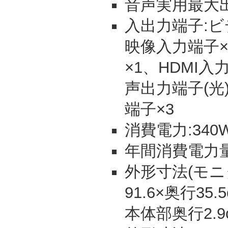
音声実用最大出力(
入出力端子:ビ
映像入力端子×
×1、HDMI
声出力端子(光)
端子×3
消費電力:340W
年間消費電力量:
外形寸法(モニタ
91.6×奥行3
本体部奥行2.9