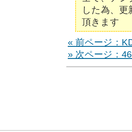
した為、更
頂きます
« 前ページ：KDL
» 次ページ：46