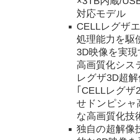
×3TB内蔵/
対応モデル
CELLレグザ
処理能力を駆
3D映像を実現
高画質化システ
レグザ3D超
｢CELLレグザ
せドンピシャ
な高画質化技
独自の超解像