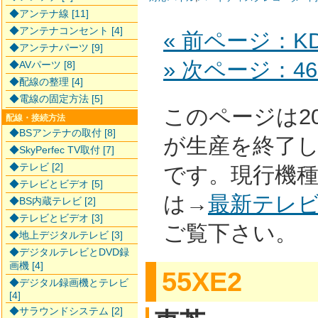
◆アンテナ線 [11]
◆アンテナコンセント [4]
« 前ページ：KDL
◆アンテナパーツ [9]
» 次ページ：46
◆AVパーツ [8]
◆配線の整理 [4]
◆電線の固定方法 [5]
このページは2
配線・接続方法
◆BSアンテナの取付 [8]
が生産を終了
◆SkyPerfec TV取付 [7]
◆テレビ [2]
です。現行機
◆テレビとビデオ [5]
は→
最新テレ
◆BS内蔵テレビ [2]
◆テレビとビデオ [3]
ご覧下さい。
◆地上デジタルテレビ [3]
◆デジタルテレビとDVD録
画機 [4]
55XE2
◆デジタル録画機とテレビ
[4]
◆サラウンドシステム [2]