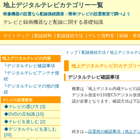
地上デジタルテレビカテゴリー一覧
映像機器の設置なら配線接続講座：簡単!テレビの設置教室で調べよう
テレビと録画機器など配線に関する基礎知識
|
|
|
|
サイトマップ
配線材料
配線接続方法
テレビ資料室
録画・再
トップ
/
配線接続方法
/
地上デジタルテ
地上デジタルテレビの内容
地上デジタルテレビのカテゴリ
└デジタルテレビ確認事項
└デジタルテレビアンテナ接
デジタルテレビ確認事項
続
└デジタルテレビその他の接
概要は「地上デジタル内蔵テレビの設
続
デジタル放送や110度CSデジタル
テレビの設置教室
認が必要となります。確認方法は下記
◆テレビの選び方 [3]
◆DVDの豆知識 [10]
◆テレビを楽しむ [2]
◆デジタルテレビを楽しむ
続きは→
設置前の確認事項（地上デ
[20]