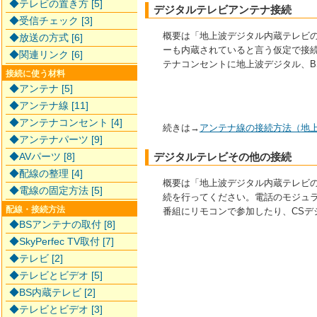
◆テレビの置き方 [5]
デジタルテレビアンテナ接続
◆受信チェック [3]
概要は「地上波デジタル内蔵テレビの
◆放送の方式 [6]
ーも内蔵されていると言う仮定で接続
◆関連リンク [6]
テナコンセントに地上波デジタル、BS
接続に使う材料
◆アンテナ [5]
◆アンテナ線 [11]
◆アンテナコンセント [4]
続きは→
アンテナ線の接続方法（地
◆アンテナパーツ [9]
◆AVパーツ [8]
デジタルテレビその他の接続
◆配線の整理 [4]
概要は「地上波デジタル内蔵テレビの
◆電線の固定方法 [5]
続を行ってください。電話のモジュ
配線・接続方法
番組にリモコンで参加したり、CSデ
◆BSアンテナの取付 [8]
◆SkyPerfec TV取付 [7]
◆テレビ [2]
◆テレビとビデオ [5]
◆BS内蔵テレビ [2]
◆テレビとビデオ [3]