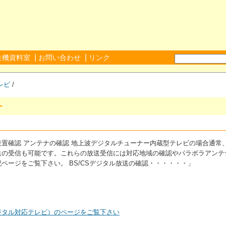
|
|
生機資料室
お問い合わせ
リンク
レビ
/
ー
置確認 アンテナの確認 地上波デジタルチューナー内蔵型テレビの場合通常、
放送の受信も可能です。これらの放送受信には対応地域の確認やパラボラアンテ
ページをご覧下さい。 BS/CSデジタル放送の確認・・・・・・」
ジタル対応テレビ）のページをご覧下さい