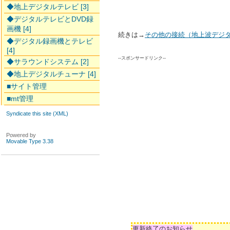
◆地上デジタルテレビ [3]
◆デジタルテレビとDVD録
画機 [4]
続きは→
その他の接続（地上波デジ
◆デジタル録画機とテレビ
[4]
--スポンサードリンク--
◆サラウンドシステム [2]
◆地上デジタルチューナ [4]
■サイト管理
■mt管理
Syndicate this site (XML)
Powered by
Movable Type 3.38
更新終了のお知らせ