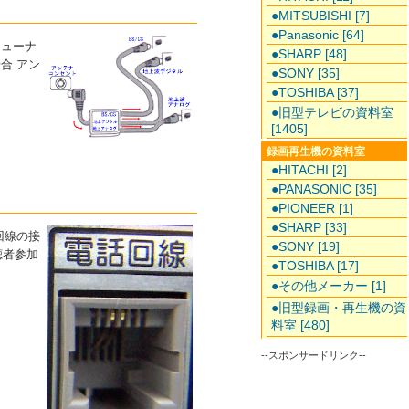
●MITSUBISHI [7]
●Panasonic [64]
チューナ
●SHARP [48]
合 アン
●SONY [35]
●TOSHIBA [37]
●旧型テレビの資料室
[1405]
録画再生機の資料室
●HITACHI [2]
●PANASONIC [35]
●PIONEER [1]
●SHARP [33]
回線の接
●SONY [19]
聴者参加
●TOSHIBA [17]
●その他メーカー [1]
●旧型録画・再生機の資
料室 [480]
--スポンサードリンク--