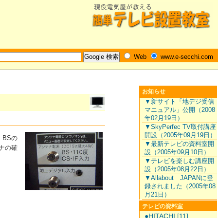
Web
www.e-secchi.com
お知らせ
▼新サイト「地デジ受信
マニュアル」公開（2008
年02月19日）
▼SkyPerfec TV取付講座
開設（2005年09月19日）
BSの
▼最新テレビの資料室開
ナの確
設（2005年09月10日）
▼テレビを楽しむ講座開
設（2005年08月22日）
▼Allabout JAPANに登
録されました（2005年08
月21日）
テレビの資料室
●HITACHI [11]