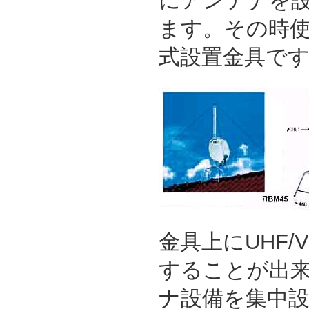
にアンテナを
ます。その時
式設置金具で
金具上にUHF/
することが出
ナ設備を集中