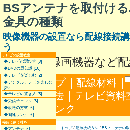
BSアンテナを取付け
金具の種類
映像機器の設置なら配線接続講
う
テレビの設置教室
テレビと録画機器など配
◆テレビの選び方 [3]
◆DVDの豆知識 [10]
◆テレビを楽しむ [2]
|
|
サイトマップ
配線材料
◆デジタルテレビを楽しむ
[20]
|
配線接続方法
テレビ資料
◆テレビの置き方 [5]
◆受信チェック [3]
|
合わせ
リンク
◆放送の方式 [6]
◆関連リンク [6]
接続に使う材料
トップ
/
配線接続方法
/
BSアンテナの取
◆アンテナ [5]