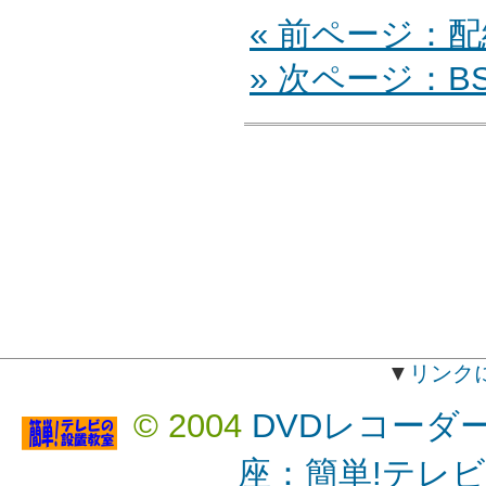
« 前ページ：
» 次ページ：
▼
リンク
© 2004
DVDレコーダ
座：簡単!テレ