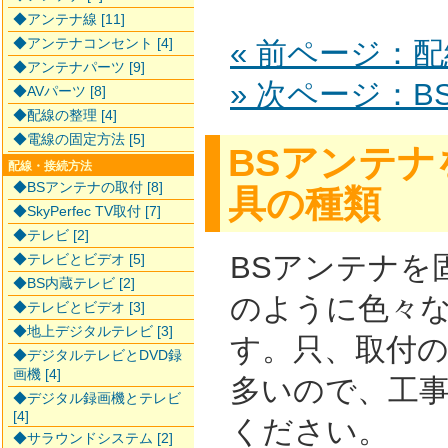
◆アンテナ線 [11]
◆アンテナコンセント [4]
« 前ページ：
◆アンテナパーツ [9]
» 次ページ：
◆AVパーツ [8]
◆配線の整理 [4]
◆電線の固定方法 [5]
BSアンテナ
配線・接続方法
◆BSアンテナの取付 [8]
具の種類
◆SkyPerfec TV取付 [7]
◆テレビ [2]
BSアンテナを
◆テレビとビデオ [5]
◆BS内蔵テレビ [2]
のように色々
◆テレビとビデオ [3]
◆地上デジタルテレビ [3]
す。只、取付
◆デジタルテレビとDVD録
画機 [4]
多いので、工
◆デジタル録画機とテレビ
[4]
ください。
◆サラウンドシステム [2]