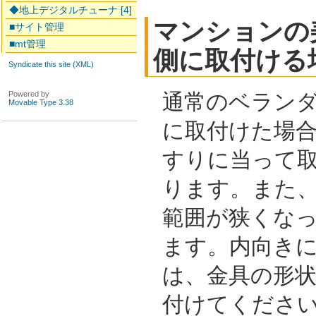
◆地上デジタルチューナ [4]
マンションの
■サイト管理
■mt管理
側に取付ける
Syndicate this site (XML)
Powered by
通常のベラン
Movable Type 3.38
に取付けた場
すりに当って
ります。また
範囲が狭くな
ます。内向き
は、金具の形
付けてくださ