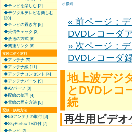
オ接続
◆テレビを楽しむ [2]
◆デジタルテレビを楽しむ
[20]
« 前ページ：
◆テレビの置き方 [5]
DVDレコーダ
◆受信チェック [3]
◆放送の方式 [6]
» 次ページ：
◆関連リンク [6]
接続に使う材料
DVDレコーダ
◆アンテナ [5]
◆アンテナ線 [11]
◆アンテナコンセント [4]
地上波デジ
◆アンテナパーツ [9]
とDVDレコ
◆AVパーツ [8]
◆配線の整理 [4]
続
◆電線の固定方法 [5]
配線・接続方法
再生用ビデオ
◆BSアンテナの取付 [8]
◆SkyPerfec TV取付 [7]
◆テレビ [2]