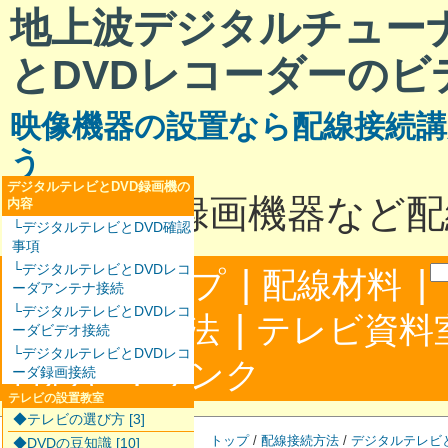
地上波デジタルチュー
とDVDレコーダーのビ
映像機器の設置なら配線接続講
う
デジタルテレビとDVD録画機の
テレビと録画機器など配
内容
└デジタルテレビとDVD確認
事項
└デジタルテレビとDVDレコ
|
|
サイトマップ
配線材料
ーダアンテナ接続
└デジタルテレビとDVDレコ
|
配線接続方法
テレビ資料
ーダビデオ接続
└デジタルテレビとDVDレコ
|
合わせ
リンク
ーダ録画接続
テレビの設置教室
◆テレビの選び方 [3]
トップ
/
配線接続方法
/
デジタルテレビ
◆DVDの豆知識 [10]