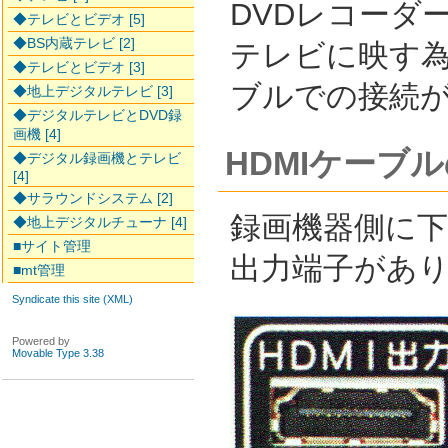
DVDレコーダ
◆テレビとビデオ [5]
◆BS内蔵テレビ [2]
テレビに映す
◆テレビとビデオ [3]
ブルでの接続
◆地上デジタルテレビ [3]
◆デジタルテレビとDVD録
画機 [4]
HDMIケーブ
◆デジタル録画機とテレビ
[4]
◆サラウンドシステム [2]
録画機器側に下
◆地上デジタルチューナ [4]
■サイト管理
出力端子があ
■mt管理
Syndicate this site (XML)
Powered by
Movable Type 3.38