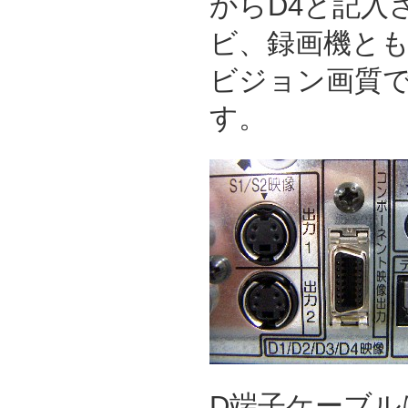
からD4と記入
ビ、録画機とも
ビジョン画質
す。
D端子ケーブル