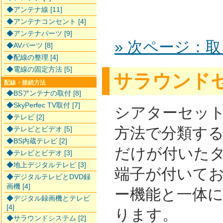
◆アンテナ線 [11]
◆アンテナコンセント [4]
◆アンテナパーツ [9]
» 次ページ：
◆AVパーツ [8]
◆配線の整理 [4]
◆電線の固定方法 [5]
サラウンド
配線・接続方法
◆BSアンテナの取付 [8]
◆SkyPerfec TV取付 [7]
シアターセット
◆テレビ [2]
方法で分類す
◆テレビとビデオ [5]
◆BS内蔵テレビ [2]
だけが付いた
◆テレビとビデオ [3]
◆地上デジタルテレビ [3]
端子が付いて
◆デジタルテレビとDVD録
画機 [4]
ー機能と一体
◆デジタル録画機とテレビ
[4]
ります。
◆サラウンドシステム [2]