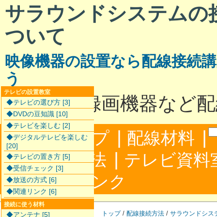
サラウンドシステムの
ついて
映像機器の設置なら配線接続講
う
テレビの設置教室
テレビと録画機器など配
◆テレビの選び方 [3]
◆DVDの豆知識 [10]
◆テレビを楽しむ [2]
|
|
サイトマップ
配線材料
◆デジタルテレビを楽しむ
[20]
|
配線接続方法
テレビ資料
◆テレビの置き方 [5]
◆受信チェック [3]
|
合わせ
リンク
◆放送の方式 [6]
◆関連リンク [6]
接続に使う材料
トップ
/
配線接続方法
/
サラウンドシス
◆アンテナ [5]