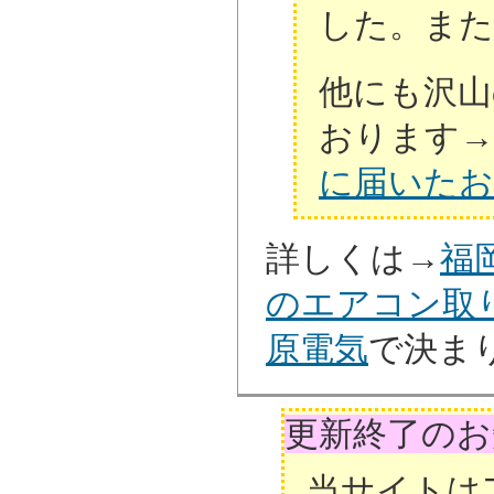
した。また
他にも沢山
おります→
に届いたお
詳しくは→
福
のエアコン取
原電気
で決ま
更新終了のお
当サイトは