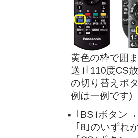
黄色の枠で囲ま
送｣｢110度CS
の切り替えボタ
例は一例です)
｢BS｣ボタン
｢8｣のいずれ