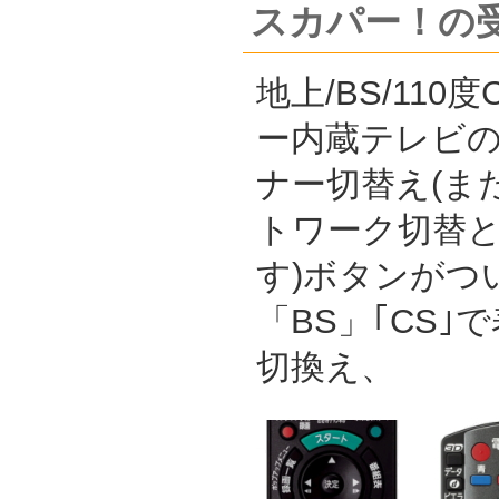
スカパー！の
地上/BS/11
ー内蔵テレビ
ナー切替え(ま
トワーク切替
す)ボタンがつ
「BS」｢CS
切換え、