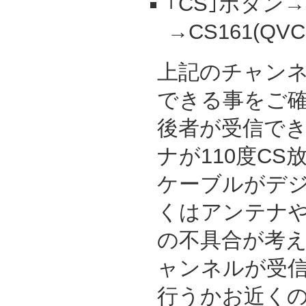
｢CS｣ボタン
→CS161(Q
上記のチャン
できる事をご
後者が受信で
ナが110度C
ケーブルがデ
くはアンテナ
の不具合が考
ャンネルが受
行うかお近く