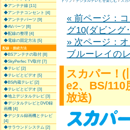
トップ
/
デジタルテレビを楽しむ
/
スカパ
◆アンテナ線 [11]
◆アンテナコンセント [4]
« 前ページ：
◆アンテナパーツ [9]
◆AVパーツ [8]
グ10(ダビング
◆配線の整理 [4]
» 次ページ：オ
◆電線の固定方法 [5]
配線・接続方法
ブルーレイの
◆BSアンテナの取付 [8]
◆SkyPerfec TV取付 [7]
◆テレビ [2]
スカパー！(
◆テレビとビデオ [5]
e2、BS/1
◆BS内蔵テレビ [2]
◆テレビとビデオ [3]
放送)
◆地上デジタルテレビ [3]
◆デジタルテレビとDVD録
画機 [4]
◆デジタル録画機とテレビ
[4]
◆サラウンドシステム [2]