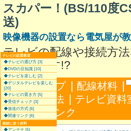
スカパー！(BS/110度
送)
映像機器の設置なら電気屋が
テレビの配線や接続方法
テレビの設置教室
説明します!?
◆テレビの選び方 [3]
◆DVDの豆知識 [10]
◆テレビを楽しむ [2]
|
|
サイトマップ
配線材料
◆デジタルテレビを楽しむ
[20]
◆テレビの置き方 [5]
|
配線接続方法
テレビ資料
◆受信チェック [3]
|
◆放送の方式 [6]
合わせ
リンク
◆関連リンク [6]
接続に使う材料
◆アンテナ [5]