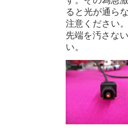
す。その為急
ると光が通ら
注意ください
先端を汚さな
い。