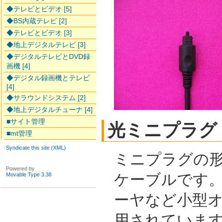
◆テレビとビデオ [5]
◆BS内蔵テレビ [2]
◆テレビとビデオ [3]
◆地上デジタルテレビ [3]
◆デジタルテレビとDVD録
画機 [4]
◆デジタル録画機とテレビ
[4]
◆サラウンドシステム [2]
◆地上デジタルチューナ [4]
■サイト管理
光ミニプラグ
■mt管理
Syndicate this site (XML)
ミニプラグの
Powered by
ケーブルです。
Movable Type 3.38
ーヤなど小型
用されていま