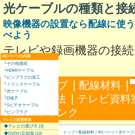
光ケーブルの種類と接
映像機器の設置なら配線に使
べよう
テレビや録画機器の接続
AVパーツの内容
いて
└その他接続
└HDMIケーブル
└ピンプラグの加工
|
|
サイトマップ
配線材料
└Ｉリンクケーブル
└光ケーブル
|
配線接続方法
テレビ資料
└D端子
└Sビデオケーブル
|
合わせ
リンク
└ピンプラグ
テレビの設置教室
◆テレビの選び方 [3]
トップ
/
配線材料
/
AVパーツ
/
光ケーブ
◆DVDの豆知識 [10]