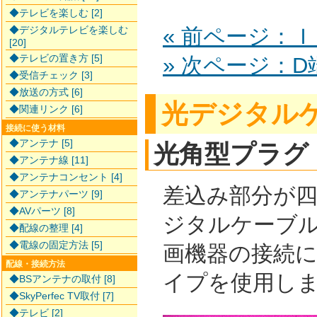
◆テレビを楽しむ [2]
◆デジタルテレビを楽しむ
« 前ページ：
[20]
◆テレビの置き方 [5]
» 次ページ：D
◆受信チェック [3]
◆放送の方式 [6]
光デジタル
◆関連リンク [6]
接続に使う材料
◆アンテナ [5]
光角型プラグ
◆アンテナ線 [11]
◆アンテナコンセント [4]
差込み部分が
◆アンテナパーツ [9]
◆AVパーツ [8]
ジタルケーブ
◆配線の整理 [4]
◆電線の固定方法 [5]
画機器の接続
配線・接続方法
イプを使用し
◆BSアンテナの取付 [8]
◆SkyPerfec TV取付 [7]
◆テレビ [2]