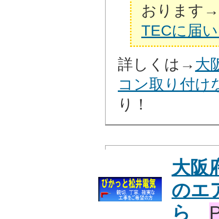
おります→
TECに届
詳しくは→
大
コン取り付け
り！
大阪
のエ
ら