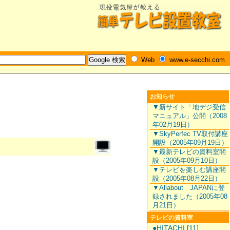
Web
www.e-secchi.com
お知らせ
▼新サイト「地デジ受信
マニュアル」公開（2008
年02月19日）
▼SkyPerfec TV取付講座
開設（2005年09月19日）
▼最新テレビの資料室開
設（2005年09月10日）
▼テレビを楽しむ講座開
設（2005年08月22日）
▼Allabout JAPANに登
録されました（2005年08
月21日）
テレビの資料室
●HITACHI [11]