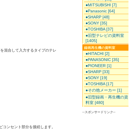
●MITSUBISHI [7]
●Panasonic [64]
●SHARP [48]
●SONY [35]
●TOSHIBA [37]
●旧型テレビの資料室
[1405]
録画再生機の資料室
HFを混合して入力するタイプのテレ
●HITACHI [2]
●PANASONIC [35]
●PIONEER [1]
●SHARP [33]
●SONY [19]
●TOSHIBA [17]
●その他メーカー [1]
●旧型録画・再生機の資
料室 [480]
--スポンサードリンク--
レビコンセント部分を接続します。