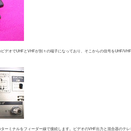
ビデオでUHFとVHFが別々の端子になっており、そこからの信号をUHF/V
のターミナルをフィーダー線で接続します。ビデオのVHF出力と混合器のテ