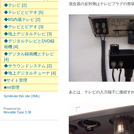
混合器の反対側はテレビプラグの形
◆テレビ [2]
◆テレビとビデオ [5]
◆BS内蔵テレビ [2]
◆テレビとビデオ [3]
◆地上デジタルテレビ [3]
◆デジタルテレビとDVD録
画機 [4]
◆デジタル録画機とテレビ
[4]
◆サラウンドシステム [2]
◆地上デジタルチューナ [4]
■サイト管理
■mt管理
あとは、テレビの入力端子に接続す
Syndicate this site (XML)
Powered by
Movable Type 3.38