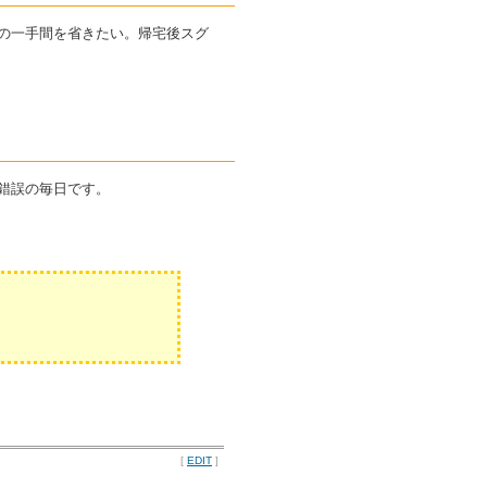
の一手間を省きたい。帰宅後スグ
錯誤の毎日です。
[
EDIT
]