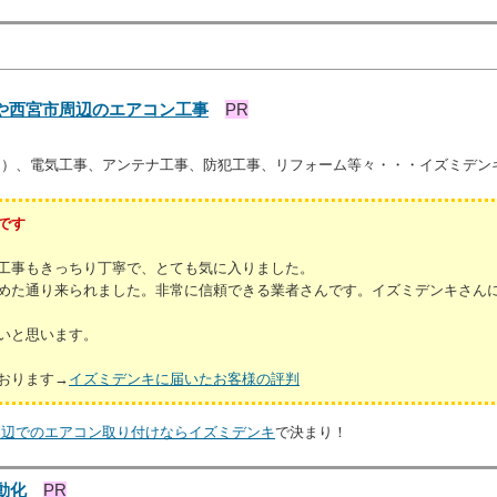
や西宮市周辺のエアコン工事
PR
用）、電気工事、アンテナ工事、防犯工事、リフォーム等々・・・イズミデン
です
工事もきっちり丁寧で、とても気に入りました。
めた通り来られました。非常に信頼できる業者さんです。イズミデンキさん
いと思います。
おります→
イズミデンキに届いたお客様の評判
周辺でのエアコン取り付けならイズミデンキ
で決まり！
動化
PR