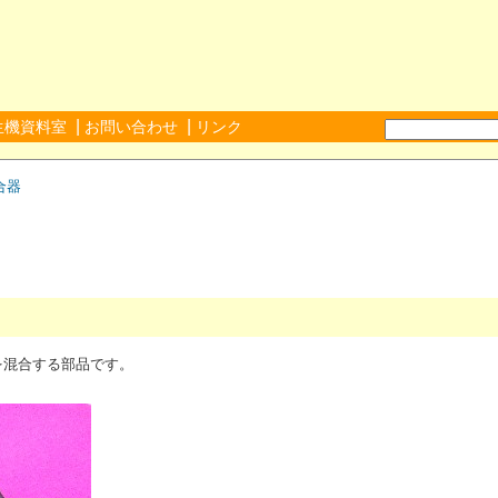
|
|
生機資料室
お問い合わせ
リンク
合器
を混合する部品です。