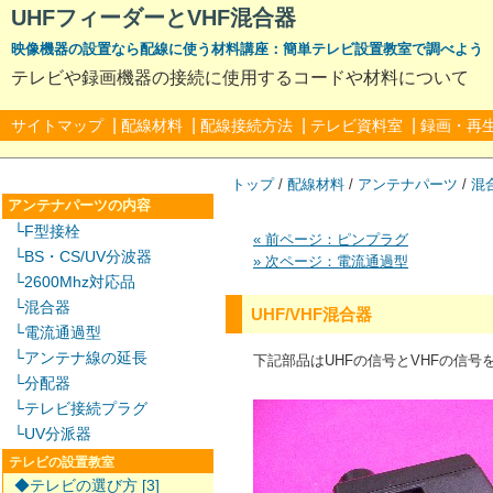
UHFフィーダーとVHF混合器
映像機器の設置なら配線に使う材料講座：簡単テレビ設置教室で調べよう
テレビや録画機器の接続に使用するコードや材料について
|
|
|
|
サイトマップ
配線材料
配線接続方法
テレビ資料室
録画・再
トップ
/
配線材料
/
アンテナパーツ
/
混
アンテナパーツの内容
└F型接栓
« 前ページ：ピンプラグ
└BS・CS/UV分波器
» 次ページ：電流通過型
└2600Mhz対応品
└混合器
UHF/VHF混合器
└電流通過型
└アンテナ線の延長
下記部品はUHFの信号とVHFの信号
└分配器
└テレビ接続プラグ
└UV分派器
テレビの設置教室
◆テレビの選び方 [3]