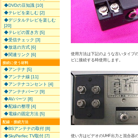
◆DVDの豆知識 [10]
◆テレビを楽しむ [2]
◆デジタルテレビを楽しむ
[20]
◆テレビの置き方 [5]
◆受信チェック [3]
◆放送の方式 [6]
使用方法は下記のような古いタイプの
◆関連リンク [6]
ビに接続する時使用します。
接続に使う材料
◆アンテナ [5]
◆アンテナ線 [11]
◆アンテナコンセント [4]
◆アンテナパーツ [9]
◆AVパーツ [8]
◆配線の整理 [4]
◆電線の固定方法 [5]
配線・接続方法
◆BSアンテナの取付 [8]
◆SkyPerfec TV取付 [7]
使い方はビデオのUHF出力と混合器