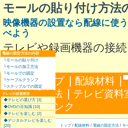
モールの貼り付け方法
映像機器の設置なら配線に使
べよう
テレビや録画機器の接続
電線の固定方法の内容
いて
└モールの貼り付け
└モールの加工方法
└モールでの固定
|
|
サイトマップ
配線材料
└ケーブルクランプ
└ステップルでの固定
|
配線接続方法
テレビ資料
テレビの設置教室
◆テレビの選び方 [3]
|
合わせ
リンク
◆DVDの豆知識 [10]
◆テレビを楽しむ [2]
◆デジタルテレビを楽しむ
[20]
トップ
/
配線材料
/
電線の固定方法
/
モ