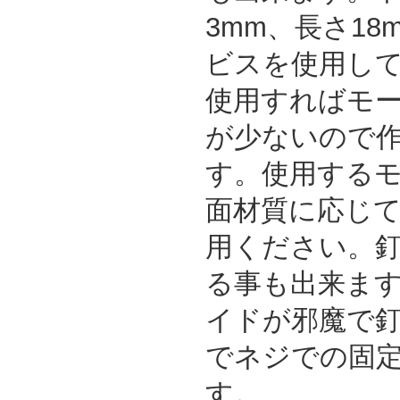
3mm、長さ1
ビスを使用し
使用すればモ
が少ないので
す。使用する
面材質に応じ
用ください。
る事も出来ま
イドが邪魔で
でネジでの固
す。