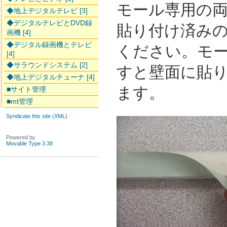
モール専用の
◆地上デジタルテレビ [3]
◆デジタルテレビとDVD録
貼り付け済み
画機 [4]
◆デジタル録画機とテレビ
ください。モ
[4]
◆サラウンドシステム [2]
すと壁面に貼
◆地上デジタルチューナ [4]
ます。
■サイト管理
■mt管理
Syndicate this site (XML)
Powered by
Movable Type 3.38