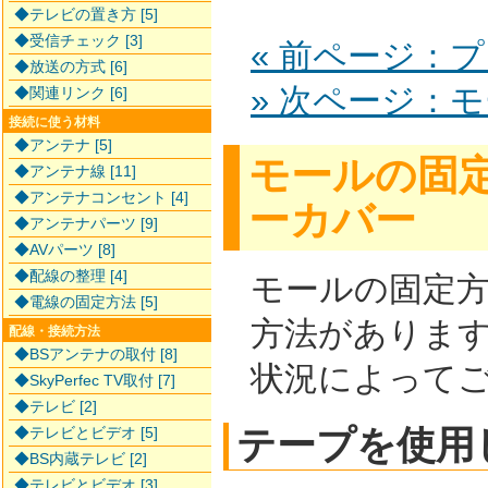
◆テレビの置き方 [5]
◆受信チェック [3]
« 前ページ：
◆放送の方式 [6]
» 次ページ：
◆関連リンク [6]
接続に使う材料
◆アンテナ [5]
モールの固
◆アンテナ線 [11]
◆アンテナコンセント [4]
ーカバー
◆アンテナパーツ [9]
◆AVパーツ [8]
◆配線の整理 [4]
モールの固定
◆電線の固定方法 [5]
方法がありま
配線・接続方法
◆BSアンテナの取付 [8]
状況によって
◆SkyPerfec TV取付 [7]
◆テレビ [2]
◆テレビとビデオ [5]
テープを使用
◆BS内蔵テレビ [2]
◆テレビとビデオ [3]