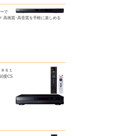
ヤーで
ック 高画質･高音質を手軽に楽しめる
ＢＲ６１
10度CS