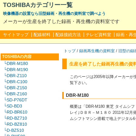
TOSHIBAカテゴリー一覧
映像機器の設置なら旧型録画・再生機の資料室で調べよう
メーカーが生産を終了した録画・再生機の資料室です
|
|
|
|
サイトマップ
配線材料
配線接続方法
テレビ資料室
録画・再
トップ
/
録画再生機の資料室
/
旧型の録
TOSHIBAの内容
└DBR-M180
生産を終了した録画再生機の資
└DBR-M190
└DBR-Z110
このページは2005年以降メーカー
└DBR-C100
覧下さい。
└DBR-Z150
└DBR-Z160
DBR-M180
└SD-P76DT
└SD-BD3
概要は「DBR-M180 東芝 タイム
└RD-BR610
レイ｣ＤＢＲ－Ｍ１８０ 2011年12月
└RD-BZ710
ムシフトマシン搭載で地上デジタル6
└RD-BZ810
└D-BZ510