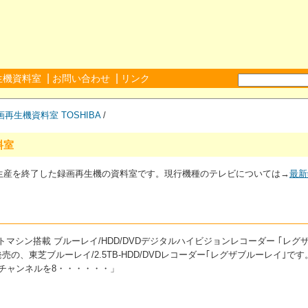
|
|
生機資料室
お問い合わせ
リンク
画再生機資料室
TOSHIBA
/
料室
が生産を終了した録画再生機の資料室です。現行機種のテレビについては→
最新
シフトマシン搭載 ブルーレイ/HDD/DVDデジタルハイビジョンレコーダー ｢レグ
発売の、東芝ブルーレイ/2.5TB-HDD/DVDレコーダー｢レグザブルーレイ｣です
チャンネルを8・・・・・・」