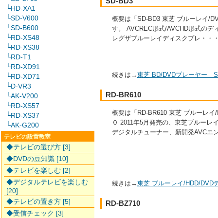
SD-BD3
└HD-XA1
└SD-V600
概要は「SD-BD3 東芝 ブルーレイ/
└SD-B600
す。 AVCREC形式/AVCHD形
└RD-XS48
レグザブルーレイディスクプレ・・
└RD-XS38
└RD-T1
└RD-XD91
続きは→
東芝 BD/DVDプレーヤー 
└RD-XD71
└D-VR3
RD-BR610
└AK-V200
└RD-XS57
概要は「RD-BR610 東芝 ブルー
└RD-XS37
０ 2011年5月発売の、東芝ブルーレイ/5
└AK-G200
デジタルチューナー、新開発AVCエ
テレビの設置教室
◆テレビの選び方 [3]
◆DVDの豆知識 [10]
◆テレビを楽しむ [2]
◆デジタルテレビを楽しむ
続きは→
東芝 ブルーレイ/HDD/D
[20]
◆テレビの置き方 [5]
RD-BZ710
◆受信チェック [3]