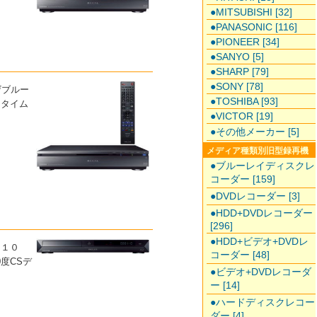
●MITSUBISHI [32]
●PANASONIC [116]
●PIONEER [34]
●SANYO [5]
●SHARP [79]
●SONY [78]
ザブルー
●TOSHIBA [93]
 タイム
●VICTOR [19]
●その他メーカー [5]
メディア種類別旧型録再機
●ブルーレイディスクレ
コーダー [159]
●DVDレコーダー [3]
●HDD+DVDレコーダー
[296]
●HDD+ビデオ+DVDレ
１１０
コーダー [48]
0度CSデ
●ビデオ+DVDレコーダ
ー [14]
●ハードディスクレコー
ダー [4]