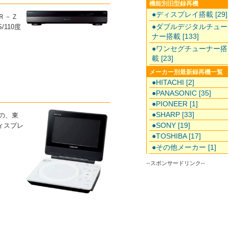
機能別旧型録再機
●ディスプレイ搭載 [29]
ＢＲ－Ｚ
●ダブルデジタルチュー
/110度
ナー搭載 [133]
●ワンセグチューナー搭
載 [23]
メーカー別最新録再機一覧
●HITACHI [2]
●PANASONIC [35]
●PIONEER [1]
●SHARP [33]
売の、東
●SONY [19]
ィスプレ
●TOSHIBA [17]
●その他メーカー [1]
--スポンサードリンク--