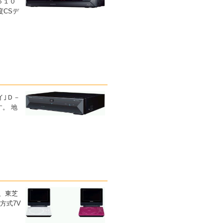
５１０
度CSデ
イ｣Ｄ－
す。 地
の、東芝
方式7V