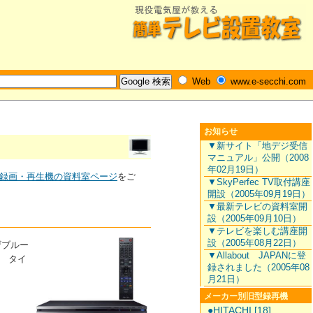
Web
www.e-secchi.com
お知らせ
▼新サイト「地デジ受信
マニュアル」公開（2008
年02月19日）
録画・再生機の資料室ページ
をご
▼SkyPerfec TV取付講座
開設（2005年09月19日）
▼最新テレビの資料室開
設（2005年09月10日）
▼テレビを楽しむ講座開
設（2005年08月22日）
ザブルー
▼Allabout JAPANに登
。 タイ
録されました（2005年08
月21日）
メーカー別旧型録再機
●HITACHI [18]