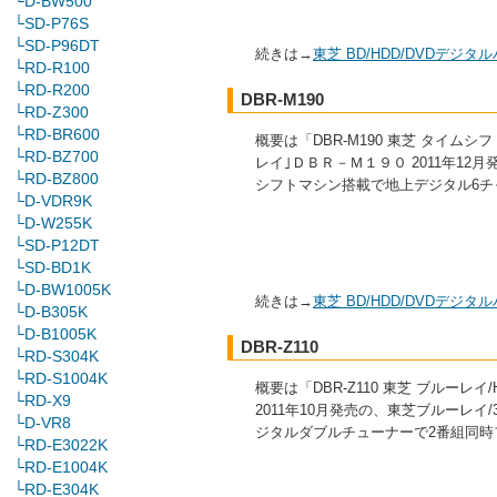
└D-BW500
└SD-P76S
└SD-P96DT
続きは→
東芝 BD/HDD/DVDデジ
└RD-R100
└RD-R200
DBR-M190
└RD-Z300
└RD-BR600
概要は「DBR-M190 東芝 タイム
└RD-BZ700
レイ｣ＤＢＲ－Ｍ１９０ 2011年12月
└RD-BZ800
シフトマシン搭載で地上デジタル6チ
└D-VDR9K
└D-W255K
└SD-P12DT
└SD-BD1K
└D-BW1005K
続きは→
東芝 BD/HDD/DVDデジ
└D-B305K
└D-B1005K
DBR-Z110
└RD-S304K
└RD-S1004K
概要は「DBR-Z110 東芝 ブルー
└RD-X9
2011年10月発売の、東芝ブルーレイ/32
└D-VR8
ジタルダブルチューナーで2番組同時
└RD-E3022K
└RD-E1004K
└RD-E304K