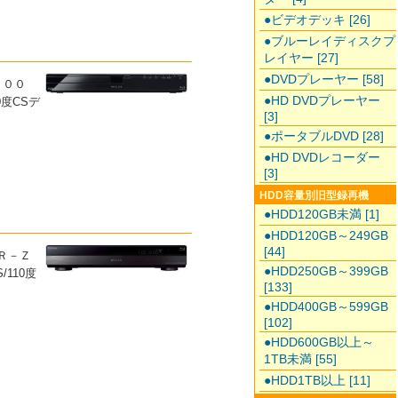
●ビデオデッキ [26]
●ブルーレイディスクプ
レイヤー [27]
●DVDプレーヤー [58]
１００
●HD DVDプレーヤー
0度CSデ
[3]
●ポータブルDVD [28]
●HD DVDレコーダー
[3]
HDD容量別旧型録再機
●HDD120GB未満 [1]
●HDD120GB～249GB
[44]
ＢＲ－Ｚ
●HDD250GB～399GB
/110度
[133]
●HDD400GB～599GB
[102]
●HDD600GB以上～
1TB未満 [55]
●HDD1TB以上 [11]