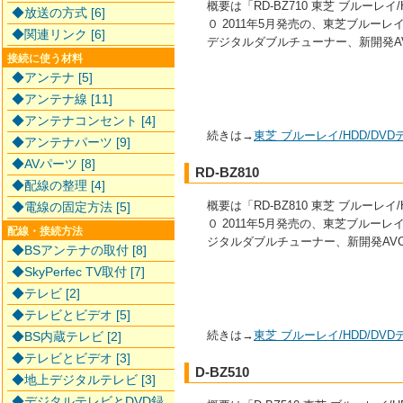
概要は「RD-BZ710 東芝 ブルー
◆放送の方式 [6]
０ 2011年5月発売の、東芝ブルーレイ/5
◆関連リンク [6]
デジタルダブルチューナー、新開発A
接続に使う材料
◆アンテナ [5]
◆アンテナ線 [11]
◆アンテナコンセント [4]
続きは→
東芝 ブルーレイ/HDD/D
◆アンテナパーツ [9]
◆AVパーツ [8]
RD-BZ810
◆配線の整理 [4]
概要は「RD-BZ810 東芝 ブルー
◆電線の固定方法 [5]
０ 2011年5月発売の、東芝ブルーレイ/
配線・接続方法
ジタルダブルチューナー、新開発AV
◆BSアンテナの取付 [8]
◆SkyPerfec TV取付 [7]
◆テレビ [2]
◆テレビとビデオ [5]
続きは→
東芝 ブルーレイ/HDD/D
◆BS内蔵テレビ [2]
◆テレビとビデオ [3]
D-BZ510
◆地上デジタルテレビ [3]
◆デジタルテレビとDVD録