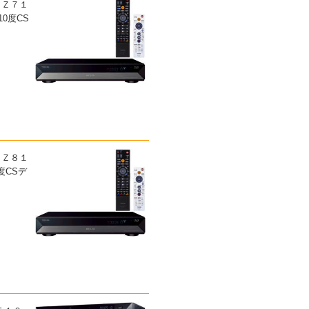
ＢＺ７１
10度CS
ＢＺ８１
度CSデ