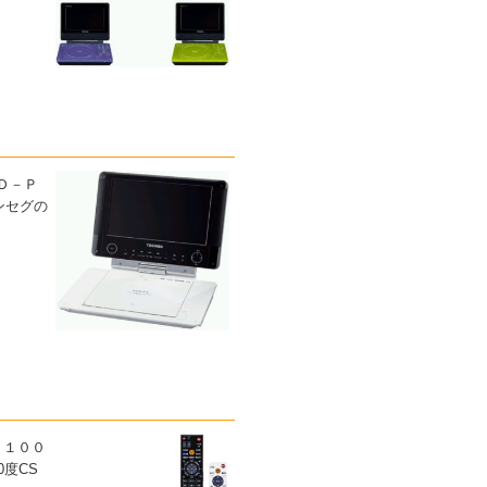
ＳＤ－Ｐ
ワンセグの
Ｒ１００
0度CS