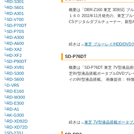
└RD-S301
└RD-S601
概要は「DBR-Z160 東芝 3D対応
└RD-A301
１６０ 2011年11月発売の、東芝ブルー
└SD-V700
CSデジタルダブルチューナー、新型
└SD-P70DT
└SD-P70S
└RD-A300
└RD-A600
続きは→
東芝 ブルーレイ/HDD/D
└HD-XA2
└HD-XF2
SD-P76DT
└SD-P90DT
└RD-XV81
概要は「SD-P76DT 東芝 7V型液
└RD-S300
芝9V型液晶搭載ポータブルDVDプレ
└RD-S600
イの9V型液晶搭載。 画像提供： 特
└D-VR5
└RD-E160
└RD-W300
└RD-E300
└RD-A1
└AK-G300
└RD-XD92D
続きは→
東芝 7V型液晶搭載ポータブ
└RD-XD72D
└SD-270J