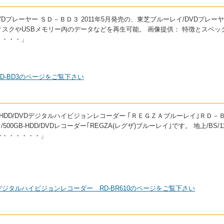
DVDプレーヤー ＳＤ－ＢＤ３ 2011年5月発売の、東芝ブルーレイ/DVDプレー
式のディスクやUSBメモリー内のデータなどを再生可能。 画像提供： 特徴とスペ
・・・・」
SD-BD3のページをご覧下さい
レイ/HDD/DVDデジタルハイビジョンレコーダー ｢ＲＥＧＺＡブルーレイ｣ＲＤ－
00GB-HDD/DVDレコーダー｢REGZA(レグザ)ブルーレイ｣です。 地上/BS/1
ン・・・・・・」
VDデジタルハイビジョンレコーダー RD-BR610のページをご覧下さい