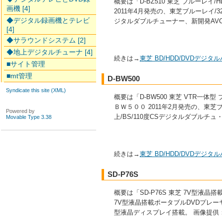
概要は「D-BZ510 東芝 ブルーレ
画機 [4]
2011年4月発売の、東芝ブルーレイ/32
◆デジタル録画機とテレビ
ジタルダブルチューナー、新開発AV
[4]
◆サラウンドシステム [2]
◆地上デジタルチューナ [4]
続きは→
東芝 BD/HDD/DVDデジ
■サイト管理
■mt管理
D-BW500
Syndicate this site (XML)
概要は「D-BW500 東芝 VTR一体
ＢＷ５００ 2011年2月発売の、東芝ブル
Powered by
上/BS/110度CSデジタルダブルチ
Movable Type 3.38
続きは→
東芝 BD/HDD/DVDデジ
SD-P76S
概要は「SD-P76S 東芝 7V型液晶
7V型液晶搭載ポータブルDVDプレーヤ
型液晶ディスプレイ搭載。 画像提供