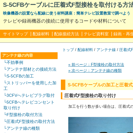
S-5CFBケーブルに圧着式F型接栓を取付ける方
映像機器の設置なら配線に使う材料講座：簡単テレビ設置教室で調べよう
テレビや録画機器の接続に使用するコードや材料について
|
|
|
|
サイトマップ
配線材料
配線接続方法
テレビ資料室
録画・再
トップ
/
配線材料
/
アンテナ線
/
圧着式
アンテナ線の内容
└不効事例
« 前ページ：F型接栓の取付方法
└アンテナ部材との接続方法
» 次ページ：アンテナ線の種類
└S-5CFBの加工
└ストリッパーを使用した加
S-5CFBケーブルの加工と圧着
工
└3CFVへテレビプラグ取付
圧着式F型接栓の取り付け
└5CFBへテレビコンセント
加工を行う数が多い場合は、圧着式
取り付け
└F型接栓の取付方法
└圧着式F型接栓の取付方法
└アンテナ線の種類