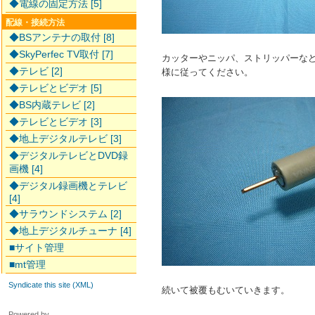
◆電線の固定方法 [5]
配線・接続方法
◆BSアンテナの取付 [8]
◆SkyPerfec TV取付 [7]
カッターやニッパ、ストリッパーな
◆テレビ [2]
様に従ってください。
◆テレビとビデオ [5]
◆BS内蔵テレビ [2]
◆テレビとビデオ [3]
◆地上デジタルテレビ [3]
◆デジタルテレビとDVD録
画機 [4]
◆デジタル録画機とテレビ
[4]
◆サラウンドシステム [2]
◆地上デジタルチューナ [4]
■サイト管理
■mt管理
Syndicate this site (XML)
続いて被覆もむいていきます。
Powered by