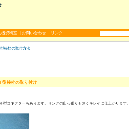
法
|
|
生機資料室
お問い合わせ
リンク
F型接栓の取付方法
式F型接栓の取り付け
のF型コネクターもあります。リングの出っ張りも無くキレイに仕上がります