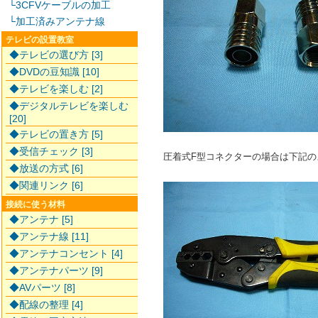
└3CFVケーブルの加工
└加工済みアンテナ線
テレビの設置教室
◆テレビの選び方 [3]
◆DVDの豆知識 [10]
◆テレビを楽しむ [2]
◆デジタルテレビを楽しむ
[20]
◆テレビの置き方 [5]
◆受信チェック [3]
圧着式F型コネクターの場合は下記
◆放送の方式 [6]
◆関連リンク [6]
接続に使う材料
◆アンテナ [5]
◆アンテナ線 [11]
◆アンテナコンセント [4]
◆アンテナパーツ [9]
◆AVパーツ [8]
◆配線の整理 [4]