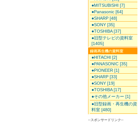
●MITSUBISHI [7]
●Panasonic [64]
●SHARP [48]
●SONY [35]
●TOSHIBA [37]
●旧型テレビの資料室
[1405]
録画再生機の資料室
●HITACHI [2]
●PANASONIC [35]
●PIONEER [1]
●SHARP [33]
●SONY [19]
●TOSHIBA [17]
●その他メーカー [1]
●旧型録画・再生機の資
料室 [480]
--スポンサードリンク--