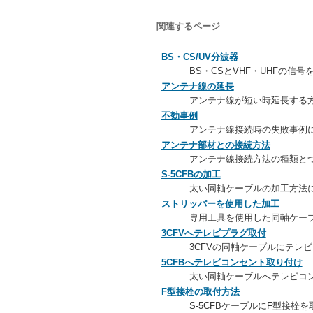
関連するページ
BS・CS/UV分波器
BS・CSとVHF・UHFの
アンテナ線の延長
アンテナ線が短い時延長する
不効事例
アンテナ線接続時の失敗事例
アンテナ部材との接続方法
アンテナ線接続方法の種類と
S-5CFBの加工
太い同軸ケーブルの加工方法
ストリッパーを使用した加工
専用工具を使用した同軸ケー
3CFVへテレビプラグ取付
3CFVの同軸ケーブルにテレ
5CFBへテレビコンセント取り付け
太い同軸ケーブルへテレビコ
F型接栓の取付方法
S-5CFBケーブルにF型接