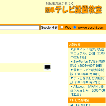
Web
www.e-secchi.com
お知らせ
▼新サイト「地デジ受信
マニュアル」公開（2008
年02月19日）
▼SkyPerfec TV取付講座
開設（2005年09月19日）
▼最新テレビの資料室開
設（2005年09月10日）
▼テレビを楽しむ講座開
設（2005年08月22日）
。
▼Allabout JAPANに登
録されました（2005年08
月21日）
テレビの資料室
●HITACHI [11]