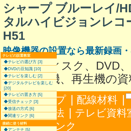
シャープ ブルーレイ/HD
タルハイビジョンレコー
H51
映像機器の設置なら最新録画
テレビの設置教室
ハードディスク、DVD
◆テレビの選び方 [3]
◆DVDの豆知識 [10]
最新録画機、再生機の資
◆テレビを楽しむ [2]
◆デジタルテレビを楽しむ
[20]
◆テレビの置き方 [5]
|
|
サイトマップ
配線材料
◆受信チェック [3]
◆放送の方式 [6]
|
配線接続方法
テレビ資料
◆関連リンク [6]
|
合わせ
リンク
接続に使う材料
◆アンテナ [5]