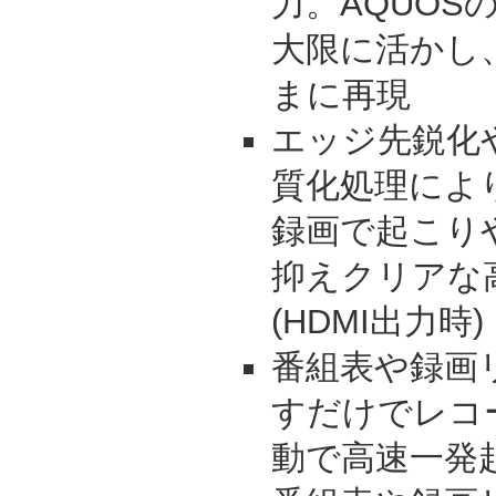
力。AQUOS
大限に活かし
まに再現
エッジ先鋭化
質化処理によ
録画で起こり
抑えクリアな
(HDMI出力時)
番組表や録画
すだけでレコー
動で高速一発起