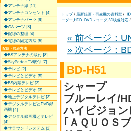
◆アンテナ線 [11]
◆アンテナコンセント [4]
トップ
/
最新録画・再生機の資料室
/
HD
◆アンテナパーツ [9]
ーダー
,
HDD+DVDレコーダ
,
3D映像対応
◆AVパーツ [8]
◆配線の整理 [4]
« 前ページ：UN-
◆電線の固定方法 [5]
» 次ページ：BD
配線・接続方法
◆BSアンテナの取付 [8]
◆SkyPerfec TV取付 [7]
BD-H51
◆テレビ [2]
◆テレビとビデオ [5]
◆BS内蔵テレビ [2]
シャープ
◆テレビとビデオ [3]
ブルーレイ/H
◆地上デジタルテレビ [3]
◆デジタルテレビとDVD録
ハイビジョン
画機 [4]
◆デジタル録画機とテレビ
｢ＡＱＵＯＳ
[4]
◆サラウンドシステム [2]