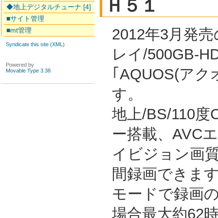
Ｈ５１
◆地上デジタルチューナ [4]
■サイト管理
2012年3月
■mt管理
Syndicate this site (XML)
レイ/500GB-
Powered by
｢AQUOS(ア
Movable Type 3.38
す。
地上/BS/11
ー搭載、AVC
イビジョン画質
間録画できます(
モードで録画の
場合最大約62時