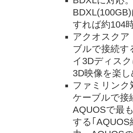
BDXLに対応
BDXL(100
すれば約104
アクオスクアト
ブルで接続す
イ3Dディス
3D映像を楽
ファミリンク対
ケーブルで接
AQUOSで最
する｢AQUO