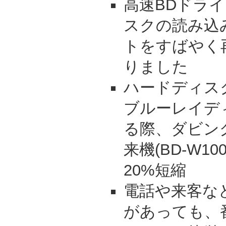
高速BDドラ
スクの読み込
トをすばやく
りました
ハードディス
ブルーレイデ
る際、ダビン
来機(BD-W1
20%短縮
電話や来客な
があっても、