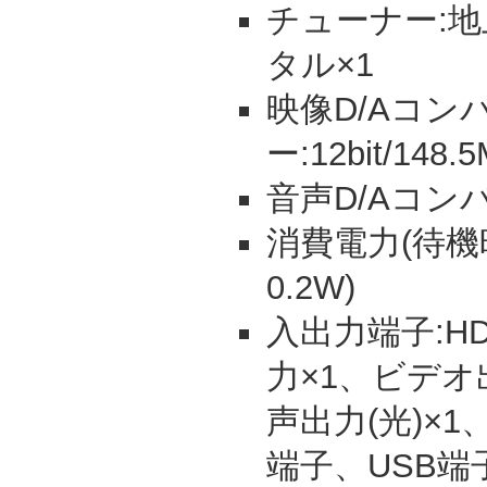
チューナー:地上
タル×1
映像D/Aコン
ー:12bit/148.
音声D/Aコンバー
消費電力(待機時
0.2W)
入出力端子:HD
力×1、ビデオ
声出力(光)×1
端子、USB端