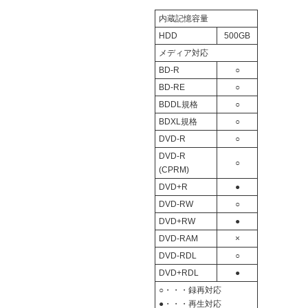
内蔵記憶容量
HDD
500GB
メディア対応
BD-R
○
BD-RE
○
BDDL規格
○
BDXL規格
○
DVD-R
○
DVD-R
○
(CPRM)
DVD+R
●
DVD-RW
○
DVD+RW
●
DVD-RAM
×
DVD-RDL
○
DVD+RDL
●
○・・・録再対応
●・・・再生対応