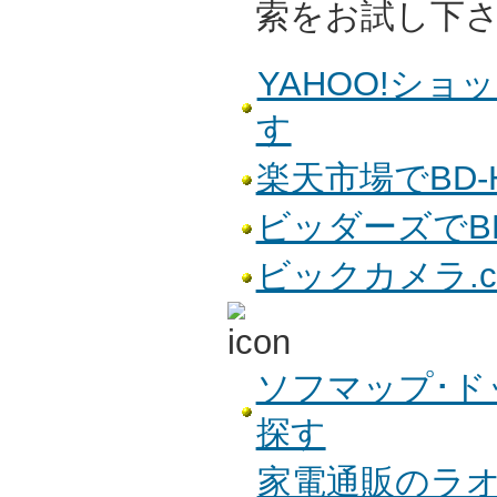
索をお試し下
YAHOO!ショ
す
楽天市場でBD-
ビッダーズでBD
ビックカメラ.c
ソフマップ･ドッ
探す
家電通販のラオッ