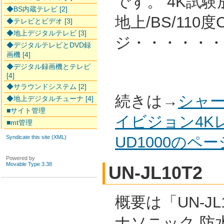
です。 4K試
◆BS内蔵テレビ [2]
地上/BS/110度
◆テレビとビデオ [3]
◆地上デジタルテレビ [3]
ジ・・・・・・
◆デジタルテレビとDVD録
画機 [4]
◆デジタル録画機とテレビ
[4]
◆サラウンドシステム [2]
続きは→
シャー
◆地上デジタルチューナ [4]
■サイト管理
イビジョン4K
■mt管理
UD1000のペ
Syndicate this site (XML)
Powered by
Movable Type 3.38
UN-JL10T2
概要は「UN-JL1
ナソニック 防水