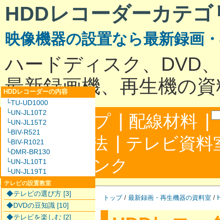
HDDレコーダーカテゴ
映像機器の設置なら最新録画
ハードディスク、DVD
最新録画機、再生機の資
HDDレコーダーの内容
└TU-UD1000
└UN-JL10T2
|
|
サイトマップ
配線材料
└UN-JL15T2
└BIV-R521
|
配線接続方法
テレビ資料
└BIV-R1021
└DMR-BR130
|
合わせ
リンク
└UN-JL10T1
└UN-JL19T1
テレビの設置教室
◆テレビの選び方 [3]
トップ
/
最新録画・再生機器の資料室
/
◆DVDの豆知識 [10]
◆テレビを楽しむ [2]