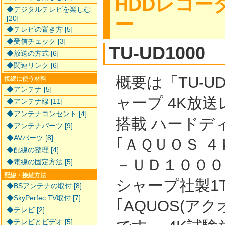
HDDレコー
◆デジタルテレビを楽しむ
ー
[20]
◆テレビの置き方 [5]
◆受信チェック [3]
TU-UD1000
◆放送の方式 [6]
◆関連リンク [6]
概要は「TU-UD
接続に使う材料
◆アンテナ [5]
ャープ 4K放
◆アンテナ線 [11]
◆アンテナコンセント [4]
搭載 ハードデ
◆アンテナパーツ [9]
◆AVパーツ [8]
｢ＡＱＵＯＳ 
◆配線の整理 [4]
－ＵＤ１０００ 
◆電線の固定方法 [5]
配線・接続方法
シャープ社製1T
◆BSアンテナの取付 [8]
◆SkyPerfec TV取付 [7]
｢AQUOS(ア
◆テレビ [2]
◆テレビとビデオ [5]