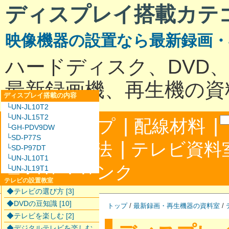
ディスプレイ搭載カテ
映像機器の設置なら最新録画
ハードディスク、DVD
最新録画機、再生機の資
ディスプレイ搭載の内容
└UN-JL10T2
└UN-JL15T2
|
|
サイトマップ
配線材料
└GH-PDV9DW
└SD-P77S
|
配線接続方法
テレビ資料
└SD-P97DT
└UN-JL10T1
|
合わせ
リンク
└UN-JL19T1
テレビの設置教室
◆テレビの選び方 [3]
◆DVDの豆知識 [10]
トップ
/
最新録画・再生機器の資料室
/
◆テレビを楽しむ [2]
◆デジタルテレビを楽しむ