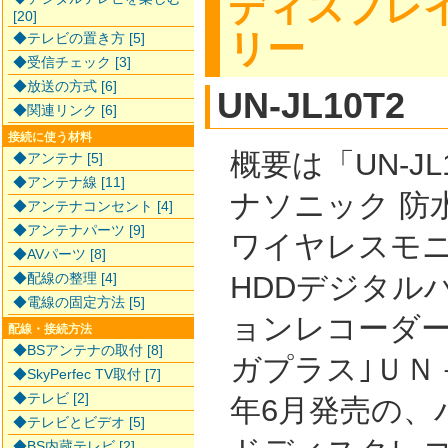
ディスプレ
[20]
リー
◆テレビの置き方 [5]
◆受信チェック [3]
◆放送の方式 [6]
UN-JL10T2
◆関連リンク [6]
接続に使う材料
概要は「UN-JL1
◆アンテナ [5]
◆アンテナ線 [11]
ナソニック 防水
◆アンテナコンセント [4]
◆アンテナパーツ [9]
ワイヤレスモ
◆AVパーツ [8]
HDDデジタル
◆配線の整理 [4]
◆電線の固定方法 [5]
ョンレコーダー
配線・接続方法
◆BSアンテナの取付 [8]
ガプラス｣ＵＮ－
◆SkyPerfec TV取付 [7]
◆テレビ [2]
年6月発売の、
◆テレビとビデオ [5]
◆BS内蔵テレビ [2]