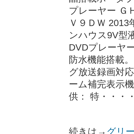
プレーヤー Ｇ
Ｖ９ＤＷ 201
ンハウス9V型
DVDプレーヤー
防水機能搭載。
グ放送録画対
ーム補完表示機
供： 特・・・
続きは→
グリー