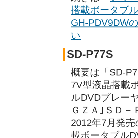
搭載ポータブ
GH-PDV9D
い
SD-P77S
概要は「SD-P7
7V型液晶搭載
ルDVDプレーヤ
ＧＺＡ｣ＳＤ－
2012年7月発
載ポータブルD