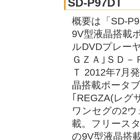
SD-P97DT
概要は「SD-P9
9V型液晶搭載
ルDVDプレーヤ
ＧＺＡ｣ＳＤ－
Ｔ 2012年7
晶搭載ポータブ
｢REGZA(レグ
ワンセグの2ウ
載。フリース
の9V型液晶搭