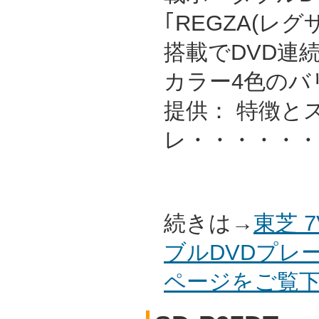
｢REGZA(レグ
搭載でDVD連
カラー4色のバ
提供： 特徴と
レ・・・・・・
続きは→
東芝 
ブルDVDプレー
ページをご覧