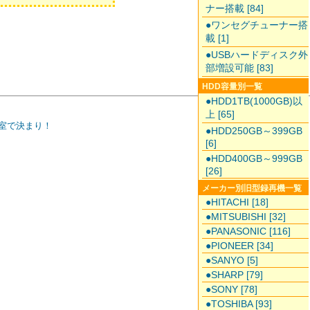
ナー搭載 [84]
●ワンセグチューナー搭
載 [1]
●USBハードディスク外
部増設可能 [83]
HDD容量別一覧
●HDD1TB(1000GB)以
上 [65]
室で決まり！
●HDD250GB～399GB
[6]
●HDD400GB～999GB
[26]
メーカー別旧型録再機一覧
●HITACHI [18]
●MITSUBISHI [32]
●PANASONIC [116]
●PIONEER [34]
●SANYO [5]
●SHARP [79]
●SONY [78]
●TOSHIBA [93]