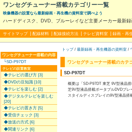
ワンセグチューナー搭載カテゴリー一覧
映像機器の設置なら最新録画・再生機の資料室で調べよう
ハードディスク、DVD、ブルーレイなど主要メーカー最新
|
|
|
|
サイトマップ
配線材料
配線接続方法
テレビ資料室
録画・再
トップ
/
最新録画・再生機器の資料室
/
ワンセグチューナー搭載の内容
└SD-P97DT
ワンセグチューナー搭載のカテ
テレビの設置教室
SD-P97DT
◆テレビの選び方 [3]
◆DVDの豆知識 [10]
概要は「SD-P97DT 東芝 9V型液
◆テレビを楽しむ [2]
芝9V型液晶搭載ポータブルDVDプレー
スタイルディスプレイの9V型液晶搭
◆デジタルテレビを楽しむ
[20]
◆テレビの置き方 [5]
◆受信チェック [3]
◆放送の方式 [6]
◆関連リンク [6]