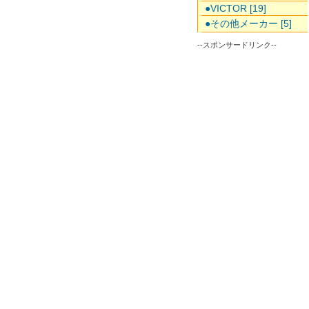
●VICTOR [19]
●その他メーカー [5]
--スポンサードリンク--