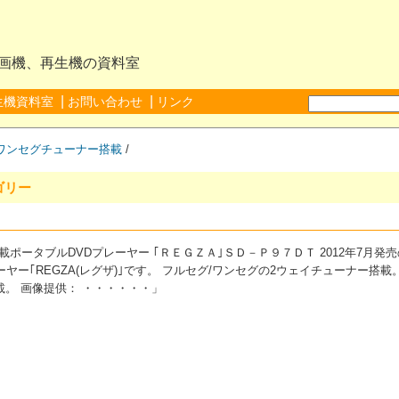
録画機、再生機の資料室
|
|
生機資料室
お問い合わせ
リンク
ワンセグチューナー搭載
/
ゴリー
晶搭載ポータブルDVDプレーヤー ｢ＲＥＧＺＡ｣ＳＤ－Ｐ９７ＤＴ 2012年7月発
ヤー｢REGZA(レグザ)｣です。 フルセグ/ワンセグの2ウェイチューナー搭載
載。 画像提供： ・・・・・・」