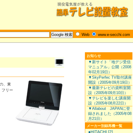
Web
www.e-secchi.com
お知らせ
▼新サイト「地デジ受信
マニュアル」公開（2008
年02月19日）
▼SkyPerfec TV取付講座
開設（2005年09月19日）
売の、東
▼最新テレビの資料室開
。フリー
設（2005年09月10日）
▼テレビを楽しむ講座開
設（2005年08月22日）
▼Allabout JAPANに登
録されました（2005年08
月21日）
メーカー別録再機一覧
●HITACHI [2]