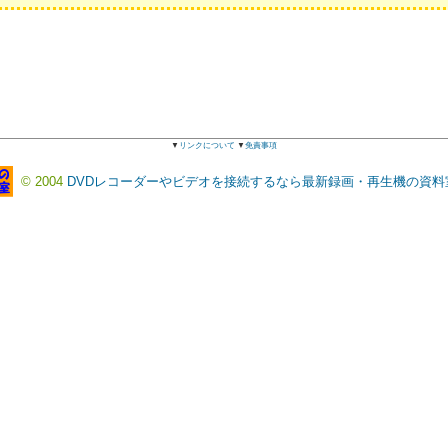
▼
リンクについて
▼
免責事項
© 2004
DVDレコーダーやビデオを接続するなら最新録画・再生機の資料