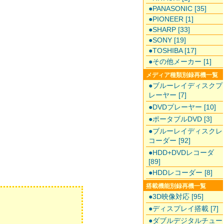
●PANASONIC [35]
●PIONEER [1]
●SHARP [33]
●SONY [19]
●TOSHIBA [17]
●その他メーカー [1]
メディア種類別録再機一覧
●ブルーレイディスクプ
レーヤー [7]
●DVDプレーヤー [10]
●ポータブルDVD [3]
●ブルーレイディスクレ
コーダー [92]
●HDD+DVDレコーダ
[89]
●HDDレコーダー [8]
搭載機能別録再機一覧
●3D映像対応 [95]
●ディスプレイ搭載 [7]
●ダブルデジタルチュー