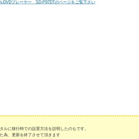
ルDVDプレーヤー SD-P97DTのページをご覧下さい
タルに移行時での設置方法を説明したのもです。
た為、更新を終了させて頂きます