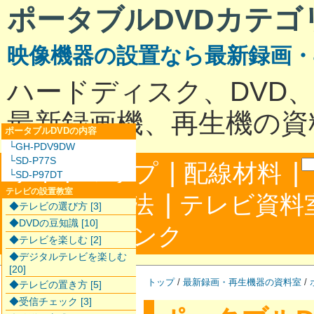
ポータブルDVDカテゴ
映像機器の設置なら最新録画
ハードディスク、DVD
最新録画機、再生機の資
ポータブルDVDの内容
└GH-PDV9DW
└SD-P77S
|
|
サイトマップ
配線材料
└SD-P97DT
テレビの設置教室
|
配線接続方法
テレビ資料
◆テレビの選び方 [3]
◆DVDの豆知識 [10]
|
合わせ
リンク
◆テレビを楽しむ [2]
◆デジタルテレビを楽しむ
[20]
トップ
/
最新録画・再生機器の資料室
/
◆テレビの置き方 [5]
◆受信チェック [3]