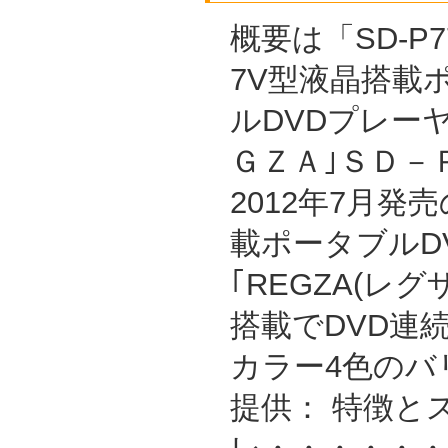
概要は「SD-P7
7V型液晶搭載
ルDVDプレーヤ
ＧＺＡ｣ＳＤ－
2012年7月発
載ポータブルD
｢REGZA(レグ
搭載でDVD連
カラー4色のバ
提供： 特徴と