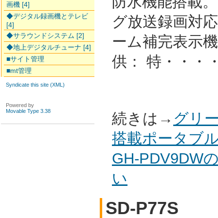
防水機能搭載。
画機 [4]
◆デジタル録画機とテレビ
グ放送録画対
[4]
◆サラウンドシステム [2]
ーム補完表示機
◆地上デジタルチューナ [4]
供： 特・・・
■サイト管理
■mt管理
Syndicate this site (XML)
Powered by
Movable Type 3.38
続きは→
グリー
搭載ポータブ
GH-PDV9D
い
SD-P77S