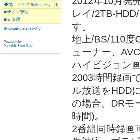
2012年10月
◆地上デジタルチューナ [4]
レイ/2TB-HD
■サイト管理
■mt管理
す。
Syndicate this site (XML)
地上/BS/11
Powered by
Movable Type 3.38
ューナー、AV
ハイビジョン
2003時間録画
ル放送をHDD
の場合。DRモ
時間)。
2番組同時録画