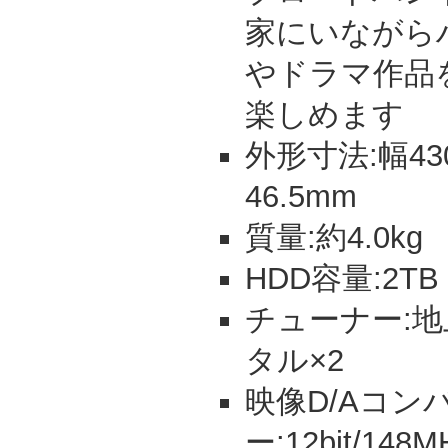
家にいながら
やドラマ作品
楽しめます
外形寸法:幅43
46.5mm
質量:約4.0kg
HDD容量:2TB
チューナー:地上
タル×2
映像D/Aコン
ー:12bit/148