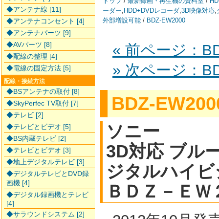
トップ
/
最新録画・再生機の資料室
/
HD
◆アンテナ線 [11]
ーダー
,
HDD+DVDレコーダ
,
3D映像対応
,
外部増設可能
/
BDZ-EW2000
◆アンテナコンセント [4]
◆アンテナパーツ [9]
◆AVパーツ [8]
« 前ページ：BD
◆配線の整理 [4]
» 次ページ：BDZ
◆電線の固定方法 [5]
配線・接続方法
◆BSアンテナの取付 [8]
BDZ-EW200
◆SkyPerfec TV取付 [7]
◆テレビ [2]
ソニー
◆テレビとビデオ [5]
◆BS内蔵テレビ [2]
3D対応 ブルー
◆テレビとビデオ [3]
◆地上デジタルテレビ [3]
ジタルハイビ
◆デジタルテレビとDVD録
画機 [4]
ＢＤＺ－ＥＷ
◆デジタル録画機とテレビ
[4]
◆サラウンドシステム [2]