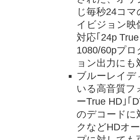
じ毎秒24コ
イビジョン映像(
対応｢24p Tru
1080/60p
ョン出力にも
ブルーレイデ
いる高音質フ
ーTrue HD｣｢DT
のデコードに
クなどHDオ
プに対しても