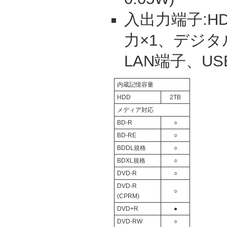
入出力端子:H
力×1、デジタ
LAN端子、US
内蔵記憶容量
HDD
2TB
メディア対応
BD-R
○
BD-RE
○
BDDL規格
○
BDXL規格
○
DVD-R
○
DVD-R
○
(CPRM)
DVD+R
●
DVD-RW
○