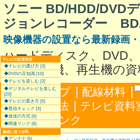
ソニー BD/HDD/DV
ジョンレコーダー BDZ-
映像機器の設置なら最新録画
ハードディスク、DVD
テレビの設置教室
最新録画機、再生機の資
◆テレビの選び方 [3]
◆DVDの豆知識 [10]
◆テレビを楽しむ [2]
|
|
サイトマップ
配線材料
◆デジタルテレビを楽しむ
[20]
◆テレビの置き方 [5]
|
配線接続方法
テレビ資料
◆受信チェック [3]
|
◆放送の方式 [6]
合わせ
リンク
◆関連リンク [6]
接続に使う材料
◆アンテナ [5]