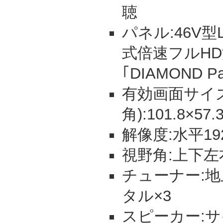
聴
パネル:46V
式倍速フルH
｢DIAMOND Pa
有効画面サイズ
角):101.8×57.
解像度:水平19
視野角:上下左
チューナー:地上
タル×3
スピーカー:サ