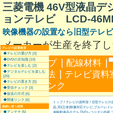
三菱電機 46V型液晶
ョンテレビ LCD-46M
映像機器の設置なら旧型テレ
メーカーが生産を終了し
テレビの設置教室
◆テレビの選び方 [3]
|
|
◆DVDの豆知識 [10]
サイトマップ
配線材料
◆テレビを楽しむ [2]
|
配線接続方法
テレビ資料
◆デジタルテレビを楽しむ
[20]
◆テレビの置き方 [5]
|
合わせ
リンク
◆受信チェック [3]
◆放送の方式 [6]
◆関連リンク [6]
トップ
/
テレビの資料室
/
旧型テレビの
接続に使う材料
晶
,
3D(立体)映像対応テレビ
,
ブルーレイ
◆アンテナ [5]
速駆動液晶モデル
,
DVDレコーダー内蔵
,