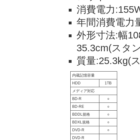
消費電力:155W
年間消費電力量:
外形寸法:幅108
35.3cm(スタ
質量:25.3kg
内蔵記憶容量
HDD
1TB
メディア対応
BD-R
○
BD-RE
○
BDDL規格
○
BDXL規格
○
DVD-R
○
DVD-R