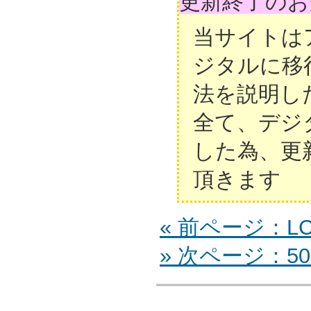
更新終了のお
当サイトは
ジタルに移
法を説明し
全て、デジ
した為、更
頂きます
« 前ページ：LC
» 次ページ：50