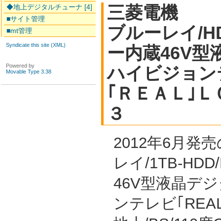
三菱電機
◆地上デジタルチューナ [4]
■サイト管理
ブルーレイ/H
■mt管理
Syndicate this site (XML)
ー内蔵46V
Powered by
ハイビジョン
Movable Type 3.38
｢ＲＥＡＬ｣
３
2012年6月
レイ/1TB-HD
46V型液晶デ
ンテレビ｢REA