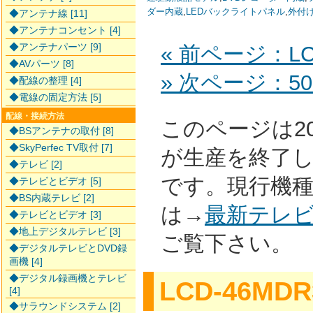
ダー内蔵
,
LEDバックライトパネル
,
外付
◆アンテナ線 [11]
◆アンテナコンセント [4]
◆アンテナパーツ [9]
« 前ページ：LC
◆AVパーツ [8]
» 次ページ：50
◆配線の整理 [4]
◆電線の固定方法 [5]
配線・接続方法
このページは2
◆BSアンテナの取付 [8]
◆SkyPerfec TV取付 [7]
が生産を終了
◆テレビ [2]
です。現行機
◆テレビとビデオ [5]
◆BS内蔵テレビ [2]
は→
最新テレ
◆テレビとビデオ [3]
◆地上デジタルテレビ [3]
ご覧下さい。
◆デジタルテレビとDVD録
画機 [4]
◆デジタル録画機とテレビ
LCD-46MDR
[4]
◆サラウンドシステム [2]