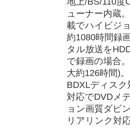
地上/BS/11
ューナー内蔵。
載でハイビジ
約1080時間録
タル放送をHDD
で録画の場合。
大約126時間)。
BDXLディスク
対応でDVDメ
ョン画質ダビ
リアリンク対