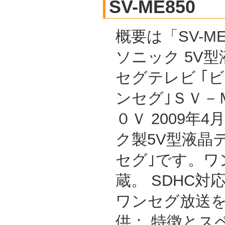
SV-ME850
概要は「SV-ME
ソニック 5V
セグテレビ ｢
ンセグ｣ＳＶ－
０Ｖ 2009年
ク製5V型液晶
セグ｣です。ワ
蔵。 SDHC
ワンセグ放送を
供： 特徴とス