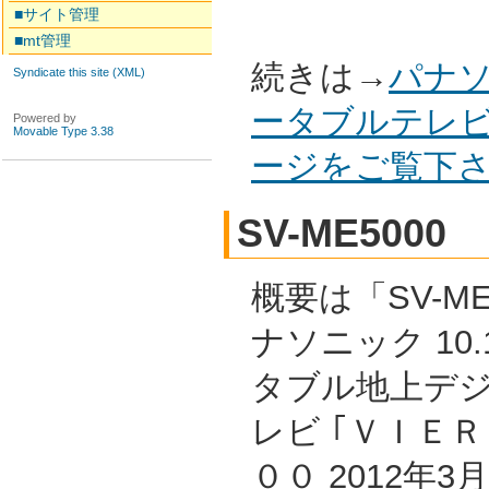
■サイト管理
■mt管理
続きは→
パナソ
Syndicate this site (XML)
ータブルテレビ 
Powered by
Movable Type 3.38
ージをご覧下
SV-ME5000
概要は「SV-ME
ナソニック 10
タブル地上デ
レビ ｢ＶＩＥ
００ 2012年