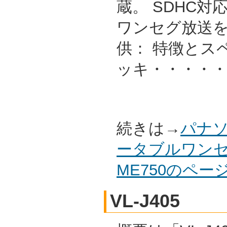
蔵。 SDHC
ワンセグ放送を
供： 特徴とス
ッキ・・・・
続きは→
パナソ
ータブルワンセ
ME750のペ
VL-J405