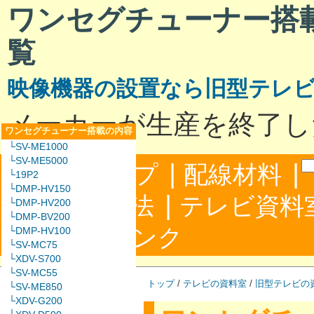
ワンセグチューナー搭
覧
映像機器の設置なら旧型テレ
メーカーが生産を終了し
ワンセグチューナー搭載の内容
└SV-ME1000
└SV-ME5000
|
|
サイトマップ
配線材料
└19P2
└DMP-HV150
|
配線接続方法
テレビ資料
└DMP-HV200
└DMP-BV200
|
合わせ
リンク
└DMP-HV100
└SV-MC75
└XDV-S700
└SV-MC55
トップ
/
テレビの資料室
/
旧型テレビの
└SV-ME850
└XDV-G200