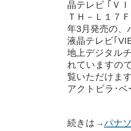
晶テレビ ｢ＶＩ
ＴＨ－Ｌ１７Ｆ１
年3月発売の、
液晶テレビ｢VI
地上デジタル
れていますの
覧いただけます
アクトビラ･ベ
続きは→
パナソ