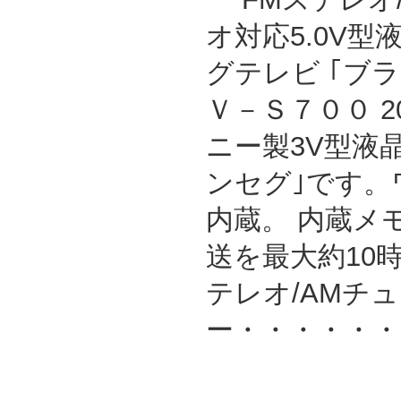
オ対応5.0V型
グテレビ ｢ブ
Ｖ－Ｓ７００ 2
ニー製3V型液
ンセグ｣です。
内蔵。 内蔵メ
送を最大約10
テレオ/AMチ
ー・・・・・・