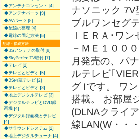
◆アンテナコンセント [4]
ナソニック 7
◆アンテナパーツ [9]
ブルワンセグテ
◆AVパーツ [8]
◆配線の整理 [4]
ＩＥＲＡ･ワン
◆電線の固定方法 [5]
配線・接続方法
－ＭＥ１０００ 
◆BSアンテナの取付 [8]
◆SkyPerfec TV取付 [7]
月発売の、パ
◆テレビ [2]
ルテレビ｢VIE
◆テレビとビデオ [5]
◆BS内蔵テレビ [2]
グ｣です。 ワ
◆テレビとビデオ [3]
◆地上デジタルテレビ [3]
搭載。 お部屋
◆デジタルテレビとDVD録
画機 [4]
(DLNAクライ
◆デジタル録画機とテレビ
[4]
線LAN(W・・
◆サラウンドシステム [2]
◆地上デジタルチューナ [4]