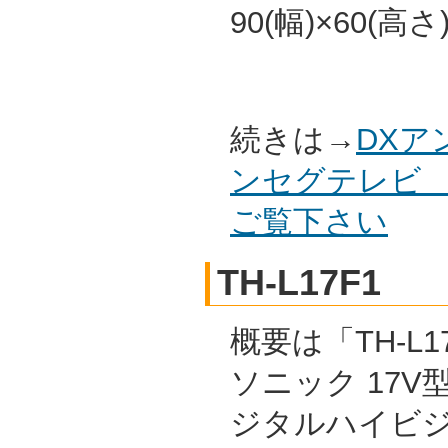
90(幅)×60(高
続きは→
DXア
ンセグテレビ L
ご覧下さい
TH-L17F1
概要は「TH-L1
ソニック 17V
ジタルハイビ