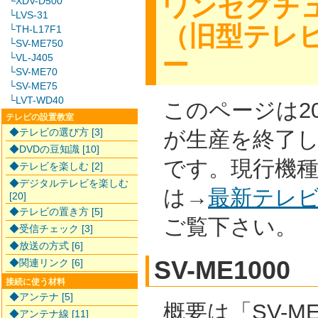
ワンセグチ
└XDV-D500
└LVS-31
（旧型テレ
└TH-L17F1
└SV-ME750
ー
└VL-J405
└SV-ME70
└SV-ME75
└LVT-WD40
このページは2
テレビの設置教室
◆テレビの選び方 [3]
が生産を終了
◆DVDの豆知識 [10]
です。現行機
◆テレビを楽しむ [2]
◆デジタルテレビを楽しむ
は→
最新テレ
[20]
◆テレビの置き方 [5]
ご覧下さい。
◆受信チェック [3]
◆放送の方式 [6]
SV-ME1000
◆関連リンク [6]
接続に使う材料
◆アンテナ [5]
概要は「SV-ME
◆アンテナ線 [11]