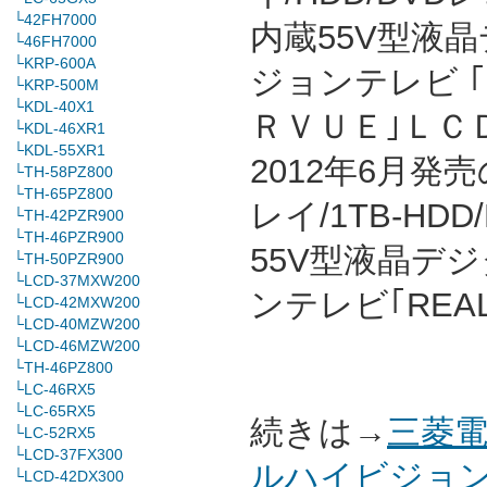
└42FH7000
内蔵55V型液
└46FH7000
└KRP-600A
ジョンテレビ 
└KRP-500M
└KDL-40X1
ＲＶＵＥ｣ＬＣ
└KDL-46XR1
└KDL-55XR1
2012年6月
└TH-58PZ800
└TH-65PZ800
レイ/1TB-HD
└TH-42PZR900
└TH-46PZR900
55V型液晶デ
└TH-50PZR900
└LCD-37MXW200
ンテレビ｢REA
└LCD-42MXW200
└LCD-40MZW200
└LCD-46MZW200
└TH-46PZ800
└LC-46RX5
└LC-65RX5
続きは→
三菱電
└LC-52RX5
└LCD-37FX300
ルハイビジョン
└LCD-42DX300