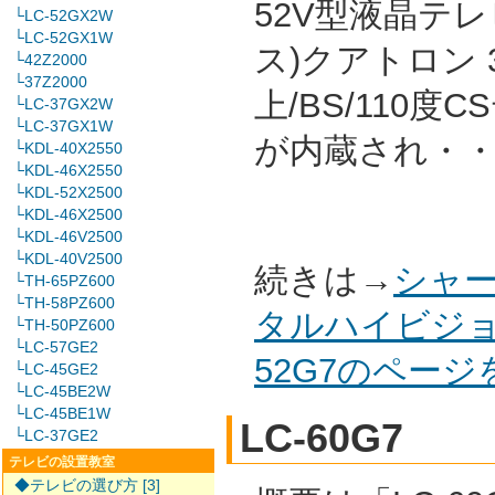
52V型液晶テレ
└LC-52GX2W
└LC-52GX1W
ス)クアトロン 
└42Z2000
└37Z2000
上/BS/110
└LC-37GX2W
└LC-37GX1W
が内蔵され・
└KDL-40X2550
└KDL-46X2550
└KDL-52X2500
└KDL-46X2500
└KDL-46V2500
└KDL-40V2500
続きは→
シャー
└TH-65PZ600
└TH-58PZ600
タルハイビジョ
└TH-50PZ600
└LC-57GE2
52G7のペー
└LC-45GE2
└LC-45BE2W
└LC-45BE1W
LC-60G7
└LC-37GE2
テレビの設置教室
◆テレビの選び方 [3]