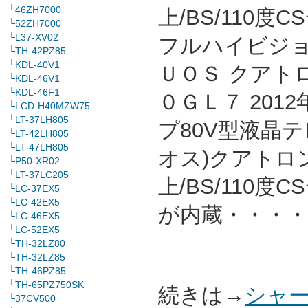
└46ZH7000
上/BS/110度
└52ZH7000
└L37-XV02
フルハイビジョ
└TH-42PZ85
└KDL-40V1
ＵＯＳ クアト
└KDL-46V1
└KDL-46F1
０ＧＬ７ 201
└LCD-H40MZW75
└LT-37LH805
プ80V型液晶テ
└LT-42LH805
└LT-47LH805
オス)クアトロン
└P50-XR02
└LT-37LC205
上/BS/110
└LC-37EX5
└LC-42EX5
が内蔵・・・・
└LC-46EX5
└LC-52EX5
└TH-32LZ80
└TH-32LZ85
└TH-46PZ85
└TH-65PZ750SK
続きは→
シャー
└37CV500