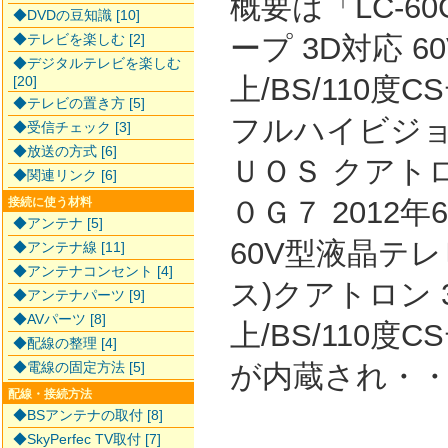
概要は「LC-60
◆DVDの豆知識 [10]
◆テレビを楽しむ [2]
ープ 3D対応 6
◆デジタルテレビを楽しむ
上/BS/110度
[20]
◆テレビの置き方 [5]
フルハイビジョ
◆受信チェック [3]
◆放送の方式 [6]
ＵＯＳ クアト
◆関連リンク [6]
０Ｇ７ 2012
接続に使う材料
◆アンテナ [5]
60V型液晶テレ
◆アンテナ線 [11]
◆アンテナコンセント [4]
ス)クアトロン 
◆アンテナパーツ [9]
◆AVパーツ [8]
上/BS/110
◆配線の整理 [4]
◆電線の固定方法 [5]
が内蔵され・
配線・接続方法
◆BSアンテナの取付 [8]
◆SkyPerfec TV取付 [7]