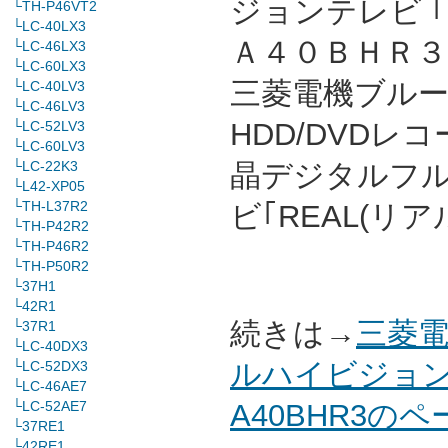
ジョンテレビ 
└TH-P46VT2
└LC-40LX3
Ａ４０ＢＨＲ３ 
└LC-46LX3
└LC-60LX3
三菱電機ブルーレ
└LC-40LV3
└LC-46LV3
HDD/DVDレ
└LC-52LV3
└LC-60LV3
└LC-22K3
晶デジタルフ
└L42-XP05
└TH-L37R2
ビ｢REAL(リ
└TH-P42R2
└TH-P46R2
└TH-P50R2
└37H1
└42R1
続きは→
三菱電
└37R1
└LC-40DX3
ルハイビジョン
└LC-52DX3
└LC-46AE7
└LC-52AE7
A40BHR3の
└37RE1
└42RE1