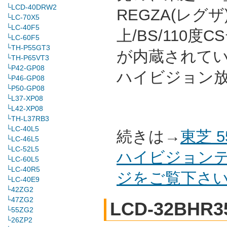
└LCD-40DRW2
REGZA(レグ
└LC-70X5
└LC-40F5
上/BS/110
└LC-60F5
└TH-P55GT3
が内蔵されて
└TH-P65VT3
└P42-GP08
ハイビジョン
└P46-GP08
└P50-GP08
└L37-XP08
└L42-XP08
└TH-L37RB3
└LC-40L5
続きは→
東芝 
└LC-46L5
└LC-52L5
ハイビジョンテ
└LC-60L5
└LC-40R5
ジをご覧下さ
└LC-40E9
└42ZG2
└47ZG2
LCD-32BHR3
└55ZG2
└26ZP2