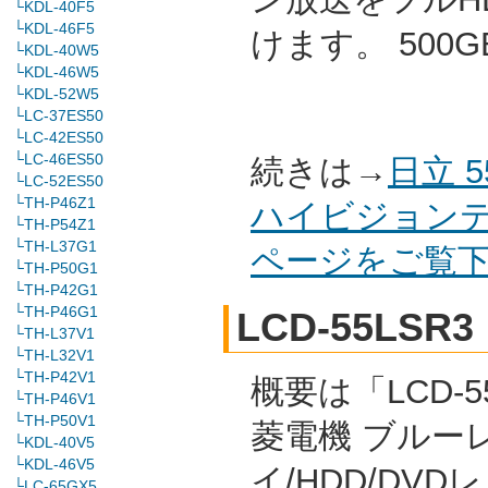
└KDL-40F5
└KDL-46F5
けます。 500
└KDL-40W5
└KDL-46W5
└KDL-52W5
└LC-37ES50
└LC-42ES50
└LC-46ES50
続きは→
日立 
└LC-52ES50
└TH-P46Z1
ハイビジョンテレ
└TH-P54Z1
└TH-L37G1
ページをご覧
└TH-P50G1
└TH-P42G1
└TH-P46G1
LCD-55LSR3
└TH-L37V1
└TH-L32V1
└TH-P42V1
概要は「LCD-55
└TH-P46V1
└TH-P50V1
菱電機 ブルー
└KDL-40V5
└KDL-46V5
イ/HDD/DVD
└LC-65GX5