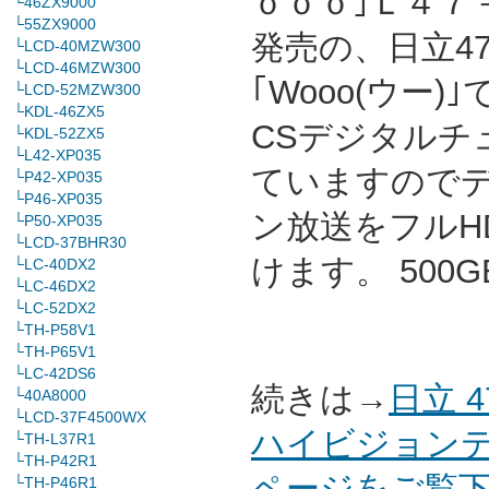
ｏｏｏ｣Ｌ４７－
└46ZX9000
└55ZX9000
発売の、日立4
└LCD-40MZW300
└LCD-46MZW300
｢Wooo(ウー)｣
└LCD-52MZW300
└KDL-46ZX5
CSデジタルチ
└KDL-52ZX5
└L42-XP035
ていますので
└P42-XP035
└P46-XP035
ン放送をフルH
└P50-XP035
└LCD-37BHR30
けます。 500
└LC-40DX2
└LC-46DX2
└LC-52DX2
└TH-P58V1
└TH-P65V1
└LC-42DS6
続きは→
日立 
└40A8000
└LCD-37F4500WX
ハイビジョンテレ
└TH-L37R1
└TH-P42R1
ページをご覧
└TH-P46R1