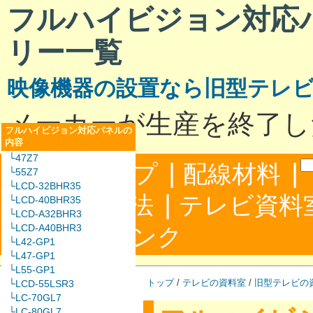
フルハイビジョン対応
リー一覧
映像機器の設置なら旧型テレ
メーカーが生産を終了し
フルハイビジョン対応パネルの
内容
└47Z7
|
|
サイトマップ
配線材料
└55Z7
└LCD-32BHR35
|
配線接続方法
テレビ資料
└LCD-40BHR35
└LCD-A32BHR3
|
└LCD-A40BHR3
合わせ
リンク
└L42-GP1
└L47-GP1
└L55-GP1
トップ
/
テレビの資料室
/
旧型テレビの
└LCD-55LSR3
└LC-70GL7
└LC-80GL7