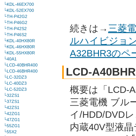
└KDL-46EX700
└KDL-52EX700
└TH-P42G2
└TH-P46G2
続きは→
三菱電
└TH-P42S2
└TH-P46S2
ルハイビジョン
└KDL-40HX80R
└KDL-46HX80R
A32BHR3の
└KDL-55HX80R
└40A1
└LCD-40BHR400
LCD-A40BHR
└LCD-46BHR400
└LC-32DZ3
└LC-40DZ3
概要は「LCD-A
└LC-52DZ3
└32ZS1
三菱電機 ブル
└37ZS1
└42ZS1
イ/HDD/DVD
└42ZG1
└47ZG1
内蔵40V型液
└55ZG1
└55X2