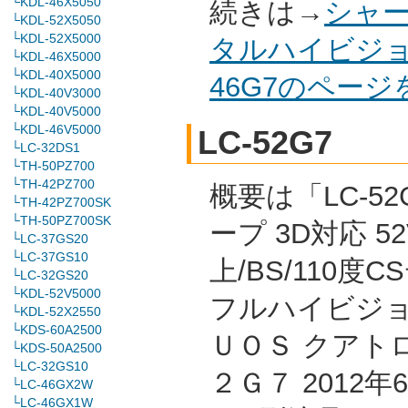
└KDL-46X5050
続きは→
シャー
└KDL-52X5050
└KDL-52X5000
タルハイビジョ
└KDL-46X5000
└KDL-40X5000
46G7のペー
└KDL-40V3000
└KDL-40V5000
└KDL-46V5000
LC-52G7
└LC-32DS1
└TH-50PZ700
└TH-42PZ700
概要は「LC-52
└TH-42PZ700SK
└TH-50PZ700SK
ープ 3D対応 5
└LC-37GS20
└LC-37GS10
上/BS/110度
└LC-32GS20
└KDL-52V5000
フルハイビジョ
└KDL-52X2550
└KDS-60A2500
ＵＯＳ クアト
└KDS-50A2500
└LC-32GS10
２Ｇ７ 2012
└LC-46GX2W
└LC-46GX1W