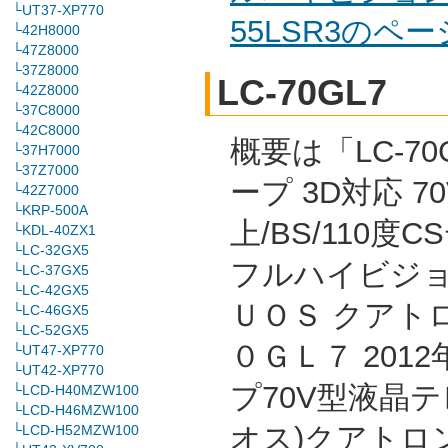
└UT37-XP770
55LSR3のペ
└42H8000
└47Z8000
└37Z8000
LC-70GL7
└42Z8000
└37C8000
└42C8000
概要は「LC-70
└37H7000
└37Z7000
ープ 3D対応 7
└42Z7000
└KRP-500A
上/BS/110度
└KDL-40ZX1
└LC-32GX5
フルハイビジョ
└LC-37GX5
└LC-42GX5
ＵＯＳ クアト
└LC-46GX5
└LC-52GX5
０ＧＬ７ 201
└UT47-XP770
└UT42-XP770
プ70V型液晶テ
└LCD-H40MZW100
└LCD-H46MZW100
オス)クアトロン
└LCD-H52MZW100