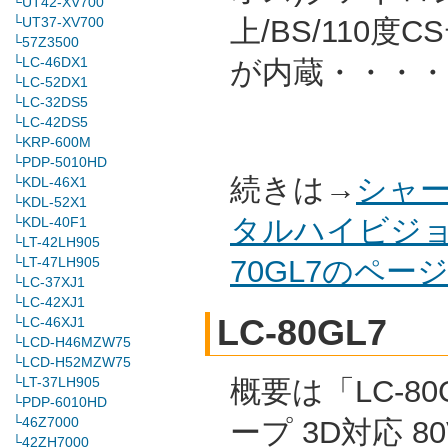
└UT42-XV700
└UT37-XV700
上/BS/110
└57Z3500
└LC-46DX1
が内蔵・・・・
└LC-52DX1
└LC-32DS5
└LC-42DS5
└KRP-600M
└PDP-5010HD
続きは→
シャー
└KDL-46X1
└KDL-52X1
タルハイビジョ
└KDL-40F1
└LT-42LH905
└LT-47LH905
70GL7のペ
└LC-37XJ1
└LC-42XJ1
LC-80GL7
└LC-46XJ1
└LCD-H46MZW75
└LCD-H52MZW75
└LT-37LH905
概要は「LC-80
└PDP-6010HD
└46Z7000
ープ 3D対応 8
└42ZH7000