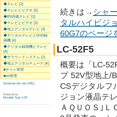
◆テレビ [2]
続きは→
シャー
◆テレビとビデオ [5]
◆BS内蔵テレビ [2]
タルハイビジョ
◆テレビとビデオ [3]
◆地上デジタルテレビ [3]
60G7のペー
◆デジタルテレビとDVD録
画機 [4]
LC-52F5
◆デジタル録画機とテレビ
[4]
◆サラウンドシステム [2]
概要は「LC-52
◆地上デジタルチューナ [4]
■サイト管理
プ 52V型地上/B
■mt管理
CSデジタルフ
Syndicate this site (XML)
ジョン液晶テレ
Powered by
Movable Type 3.38
ＡＱＵＯＳ｣ＬＣ