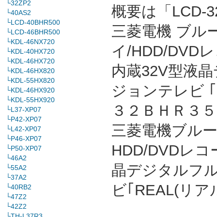
└32ZP2
概要は「LCD-3
└40AS2
└LCD-40BHR500
三菱電機 ブル
└LCD-46BHR500
└KDL-46NX720
イ/HDD/DVD
└KDL-40HX720
└KDL-46HX720
内蔵32V型液
└KDL-46HX820
└KDL-55HX820
ジョンテレビ 
└KDL-46HX920
└KDL-55HX920
３２ＢＨＲ３５ 
└L37-XP07
└P42-XP07
三菱電機ブルーレ
└L42-XP07
└P46-XP07
HDD/DVDレ
└P50-XP07
└46A2
晶デジタルフ
└55A2
└37A2
ビ｢REAL(リ
└40RB2
└47Z2
└42Z2
└TH-L37R3