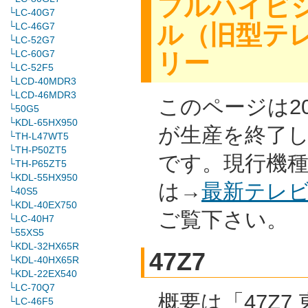
フルハイビ
└LC-40G7
ル（旧型テ
└LC-46G7
└LC-52G7
└LC-60G7
リー
└LC-52F5
└LCD-40MDR3
└LCD-46MDR3
このページは2
└50G5
└KDL-65HX950
が生産を終了
└TH-L47WT5
└TH-P50ZT5
です。現行機
└TH-P65ZT5
└KDL-55HX950
は→
最新テレ
└40S5
└KDL-40EX750
ご覧下さい。
└LC-40H7
└55XS5
└KDL-32HX65R
47Z7
└KDL-40HX65R
└KDL-22EX540
└LC-70Q7
概要は「47Z7 
└LC-46F5