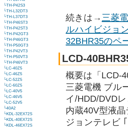
└TH-P42S3
└TH-L32DT3
続きは→
三菱電
└TH-L37DT3
└TH-P46ST3
ルハイビジョン
└TH-P42ST3
└TH-P42GT3
32BHR35の
└TH-P46GT3
└TH-P50GT3
└TH-P42VT3
LCD-40BHR3
└TH-P50VT3
└TH-P46VT3
└LC-40Z5
概要は「LCD-4
└LC-46Z5
└LC-52Z5
三菱電機 ブル
└LC-60Z5
└LC-40V5
イ/HDD/DVD
└LC-46V5
└LC-52V5
内蔵40V型液
└40A2
└KDL-32EX72S
└KDL-40EX72S
ジョンテレビ 
└KDL-46EX72S