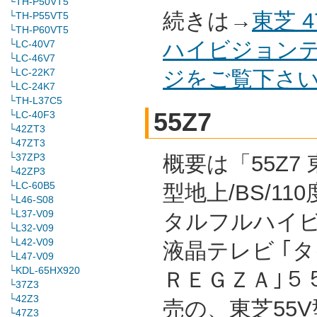
└TH-P50VT5
続きは→
東芝 
└TH-P55VT5
└TH-P60VT5
ハイビジョンテ
└LC-40V7
└LC-46V7
└LC-22K7
ジをご覧下さ
└LC-24K7
└TH-L37C5
55Z7
└LC-40F3
└42ZT3
└47ZT3
└37ZP3
概要は「55Z7 
└42ZP3
└LC-60B5
型地上/BS/11
└L46-S08
└L37-V09
タルフルハイ
└L32-V09
└L42-V09
液晶テレビ ｢
└L47-V09
└KDL-65HX920
ＲＥＧＺＡ｣５５
└37Z3
└42Z3
売の、東芝55V
└47Z3