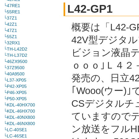
L42-GP1
└47RE1
└55RE1
└37Z1
└42Z1
概要は「L42-G
└47Z1
└55Z1
42V型デジタ
└32RX1
└TH-L42D2
ビジョン液晶テ
└TH-L37D2
└46ZX9500
ｏｏｏ｣Ｌ４２－
└37Z9500
└40A9500
発売の、日立4
└L37-XP05
└P42-XP05
｢Wooo(ウー)｣
└P46-XP05
└P50-XP05
CSデジタルチ
└KDL-40HX700
└KDL-46HX700
ていますので
└KDL-40NX800
└KDL-46NX800
ン放送をフルH
└LC-40SE1
└LC-46SE1