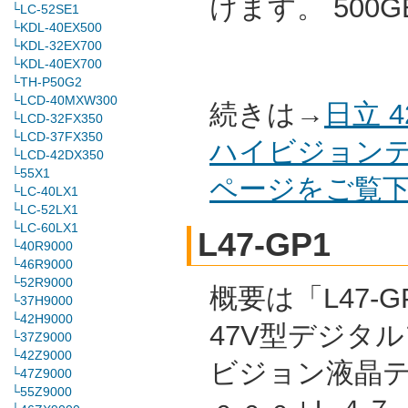
けます。 500
└LC-52SE1
└KDL-40EX500
└KDL-32EX700
└KDL-40EX700
└TH-P50G2
└LCD-40MXW300
続きは→
日立 
└LCD-32FX350
└LCD-37FX350
ハイビジョンテレ
└LCD-42DX350
└55X1
ページをご覧
└LC-40LX1
└LC-52LX1
└LC-60LX1
L47-GP1
└40R9000
└46R9000
└52R9000
概要は「L47-G
└37H9000
└42H9000
47V型デジタ
└37Z9000
└42Z9000
ビジョン液晶テ
└47Z9000
└55Z9000