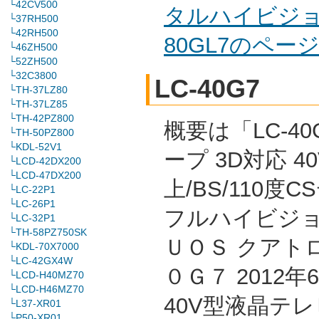
└42CV500
タルハイビジョ
└37RH500
└42RH500
80GL7のペ
└46ZH500
└52ZH500
└32C3800
LC-40G7
└TH-37LZ80
└TH-37LZ85
└TH-42PZ800
概要は「LC-40
└TH-50PZ800
└KDL-52V1
ープ 3D対応 4
└LCD-42DX200
└LCD-47DX200
上/BS/110度
└LC-22P1
└LC-26P1
フルハイビジョ
└LC-32P1
└TH-58PZ750SK
ＵＯＳ クアト
└KDL-70X7000
└LC-42GX4W
０Ｇ７ 2012
└LCD-H40MZ70
└LCD-H46MZ70
40V型液晶テレ
└L37-XR01
└P50-XR01