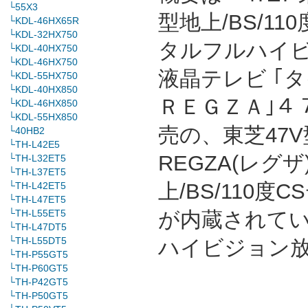
└55X3
型地上/BS/11
└KDL-46HX65R
└KDL-32HX750
タルフルハイ
└KDL-40HX750
└KDL-46HX750
液晶テレビ ｢
└KDL-55HX750
└KDL-40HX850
ＲＥＧＺＡ｣４７
└KDL-46HX850
└KDL-55HX850
売の、東芝47V
└40HB2
└TH-L42E5
REGZA(レグ
└TH-L32ET5
└TH-L37ET5
上/BS/110
└TH-L42ET5
└TH-L47ET5
└TH-L55ET5
が内蔵されて
└TH-L47DT5
└TH-L55DT5
ハイビジョン
└TH-P55GT5
└TH-P60GT5
└TH-P42GT5
└TH-P50GT5