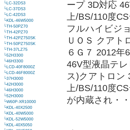
ープ 3D対応 4
└LC-32DS3
└LC-37DS3
上/BS/110度
└LC-42DS3
└KDL-46W5000
フルハイビジョ
└TH-50PZ70
└TH-42PZ70
└TH-42PZ750SK
ＵＯＳ クアト
└TH-50PZ750SK
└TH-37LZ75
６Ｇ７ 2012
└52H3300
└46H3300
46V型液晶テレ
└LCD-40F8000Z
└LCD-46F8000Z
ス)クアトロン 
└37H3000
└42H3000
上/BS/110
└46H3000
└52H3000
が内蔵され・
└W60P-XR10000
└KDL-40X2500
└KDL-40W5000
└KDL-52W5000
└KDL-40X5050