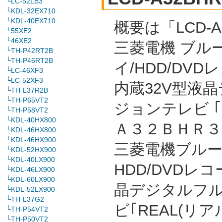
└LC-52LB3
└KDL-32EX710
└KDL-40EX710
概要は「LCD-A
└55XE2
└46XE2
三菱電機 ブル
└TH-P42RT2B
└TH-P46RT2B
イ/HDD/DVD
└LC-46XF3
└LC-52XF3
内蔵32V型液
└TH-L37R2B
└TH-P65VT2
ジョンテレビ 
└TH-P58VT2
└KDL-40HX800
Ａ３２ＢＨＲ３ 
└KDL-46HX800
└KDL-46HX900
三菱電機ブルーレ
└KDL-52HX900
└KDL-40LX900
HDD/DVDレ
└KDL-46LX900
└KDL-60LX900
晶デジタルフ
└KDL-52LX900
└TH-L37G2
ビ｢REAL(リ
└TH-P54VT2
└TH-P50VT2