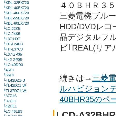
└KDL-32EX720
４０ＢＨＲ３５ 
└KDL-40EX720
└KDL-46EX720
三菱電機ブルーレ
└KDL-55EX720
└KDL-60EX720
HDD/DVDレ
└LC-22K5
└LC-24K5
晶デジタルフ
└L37-H07
└TH-L24C3
ビ｢REAL(リ
└TH-L37C3
└L37-ZP05
└L42-ZP05
└LC-40DR3
└46F1
└55F1
続きは→
三菱電
└TL42DZ1-B
└TL42DZ1-W
ルハビジョンテ
└TL37DZ1-W
└37Z1S
40BHR35の
└37HE1
└42HE1
└LC-46LB3
LCD-A32BHR