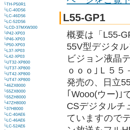
└TH-P50R1
└LC-40DS6
L55-GP1
└LC-46DS6
└LC-52DS6
└LCD-37MXW300
概要は「L55-G
└P42-XP03
└P46-XP03
55V型デジタ
└P50-XP03
└L37-XP03
ビジョン液晶テ
└L42-XP03
└UT32-XP800
ｏｏｏ｣Ｌ５５－
└UT37-XP800
└UT42-XP800
└UT47-XP800
発売の、日立5
└46ZX8000
└55ZX8000
｢Wooo(ウー)｣
└55ZH8000
└47ZH8000
CSデジタルチ
└37H8000
└LC-40AE6
ていますので
└LC-46AE6
└LC-52AE6
ン放送をフルH