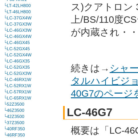
ス)クアトロン 
└LT-42LH800
└LT-46LH800
上/BS/110
└LC-37GX4W
└LC-37GX3W
が内蔵され・
└LC-46GX3W
└LC-46GX4W
└LC-46GX45
└LC-52GX45
└LC-52GX4W
└LC-46GX35
続きは→
シャー
└LC-52GX35
└LC-52GX3W
タルハイビジョ
└LC-46RX1W
└LC-52RX1W
40G7のペー
└LC-57RX1W
└LC-65RX1W
└52Z3500
LC-46G7
└46Z3500
└42Z3500
└37Z3500
概要は「LC-46
└40RF350
└46RF350