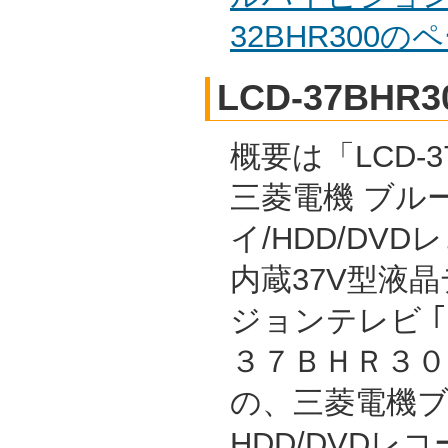
32BHR300
LCD-37BHR3
概要は「LCD-37
三菱電機 ブル
イ/HDD/DVD
内蔵37V型液
ジョンテレビ 
３７ＢＨＲ３００
の、三菱電機ブル
HDD/DVDレ