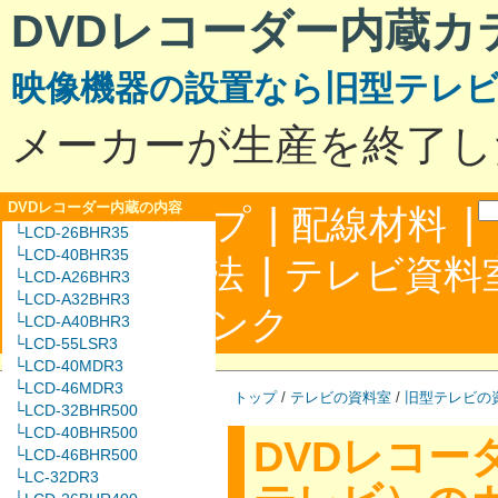
DVDレコーダー内蔵カ
映像機器の設置なら旧型テレ
メーカーが生産を終了し
DVDレコーダー内蔵の内容
|
|
サイトマップ
配線材料
└LCD-26BHR35
└LCD-40BHR35
|
配線接続方法
テレビ資料
└LCD-A26BHR3
└LCD-A32BHR3
|
合わせ
リンク
└LCD-A40BHR3
└LCD-55LSR3
└LCD-40MDR3
└LCD-46MDR3
トップ
/
テレビの資料室
/
旧型テレビの
└LCD-32BHR500
└LCD-40BHR500
DVDレコー
└LCD-46BHR500
└LC-32DR3