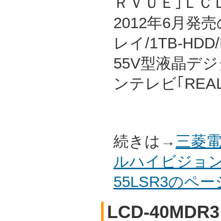
ＲＶＵＥ｣ＬＣ
2012年6月
レイ/1TB-HD
55V型液晶デ
ンテレビ｢REA
続きは→
三菱電
ルハイビジョン
55LSR3のペ
LCD-40MDR3