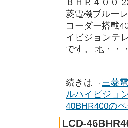
ＢＨＲ４００ 2
菱電機ブルーレイ/
コーダー搭載4
イビジョンテレビ
です。 地・・
続きは→
三菱電
ルハイビジョン
40BHR400
LCD-46BHR4