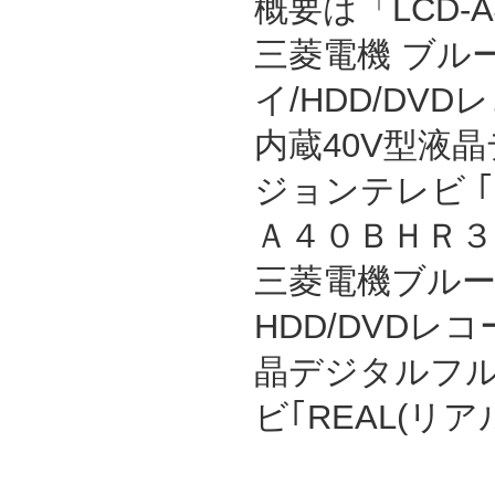
概要は「LCD-A
三菱電機 ブル
イ/HDD/DVD
内蔵40V型液
ジョンテレビ 
Ａ４０ＢＨＲ３ 
三菱電機ブルーレ
HDD/DVDレ
晶デジタルフ
ビ｢REAL(リ