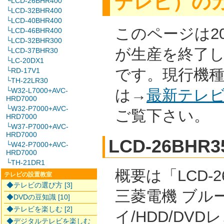
テレビ）の
└LCD-26BHR400
└LCD-32BHR400
└LCD-40BHR400
このページは2
└LCD-46BHR400
└LCD-32BHR300
が生産を終了
└LCD-37BHR30
└LC-20DX1
です。現行機
└RD-17V1
└TH-22LR30
└W32-L7000+AVC-
は→
最新テレ
HRD7000
└W32-P7000+AVC-
ご覧下さい。
HRD7000
└W37-P7000+AVC-
HRD7000
LCD-26BHR3
└W42-P7000+AVC-
HRD7000
└TH-21DR1
概要は「LCD-2
テレビの設置教室
◆テレビの選び方 [3]
三菱電機 ブル
◆DVDの豆知識 [10]
◆テレビを楽しむ [2]
イ/HDD/DVD
◆デジタルテレビを楽しむ