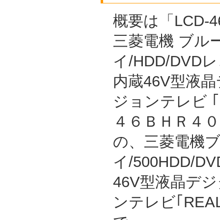
概要は「LCD-46
三菱電機 ブル
イ/HDD/DVD
内蔵46V型液
ジョンテレビ 
４６ＢＨＲ４００
の、三菱電機
イ/500HDD/
46V型液晶デ
ンテレビ｢REAL