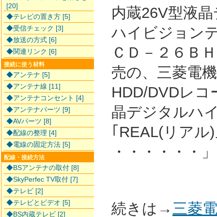
[20]
内蔵26V型液
◆テレビの置き方 [5]
◆受信チェック [3]
ハイビジョンテ
◆放送の方式 [6]
ＣＤ－２６ＢＨＲ
◆関連リンク [6]
接続に使う材料
売の、三菱電機ブ
◆アンテナ [5]
◆アンテナ線 [11]
HDD/DVDレ
◆アンテナコンセント [4]
晶デジタルハ
◆アンテナパーツ [9]
◆AVパーツ [8]
｢REAL(リアル
◆配線の整理 [4]
◆電線の固定方法 [5]
・・・・・・」
配線・接続方法
◆BSアンテナの取付 [8]
◆SkyPerfec TV取付 [7]
◆テレビ [2]
◆テレビとビデオ [5]
続きは→
三菱電
◆BS内蔵テレビ [2]