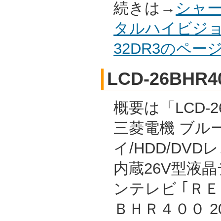
続きは→
シャー
タルハイビジョ
32DR3のペ
LCD-26BHR4
概要は「LCD-26
三菱電機 ブル
イ/HDD/DVD
内蔵26V型液
ンテレビ ｢Ｒ
ＢＨＲ４００ 2