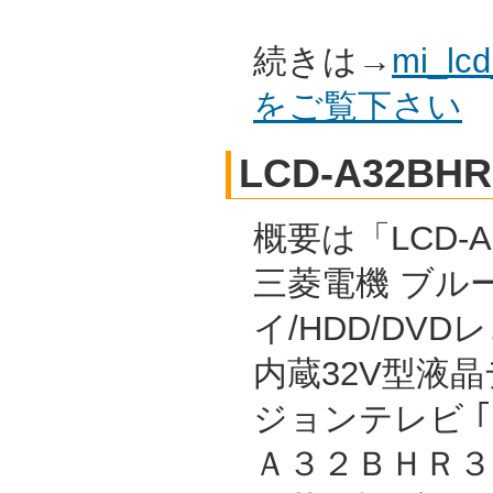
続きは→
mi_l
をご覧下さい
LCD-A32BHR
概要は「LCD-A
三菱電機 ブル
イ/HDD/DVD
内蔵32V型液
ジョンテレビ 
Ａ３２ＢＨＲ３ 