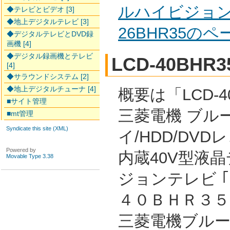
ルハイビジョン
◆テレビとビデオ [3]
◆地上デジタルテレビ [3]
26BHR35の
◆デジタルテレビとDVD録
画機 [4]
◆デジタル録画機とテレビ
LCD-40BHR3
[4]
◆サラウンドシステム [2]
◆地上デジタルチューナ [4]
概要は「LCD-4
■サイト管理
三菱電機 ブル
■mt管理
Syndicate this site (XML)
イ/HDD/DVD
Powered by
内蔵40V型液
Movable Type 3.38
ジョンテレビ 
４０ＢＨＲ３５ 
三菱電機ブルーレ