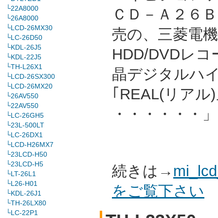
└22A8000
ＣＤ－Ａ２６ＢＨ
└26A8000
└LCD-26MX30
売の、三菱電機ブ
└LC-26D50
└KDL-26J5
HDD/DVDレ
└KDL-22J5
└TH-L26X1
晶デジタルハ
└LCD-26SX300
└LCD-26MX20
｢REAL(リアル
└26AV550
└22AV550
・・・・・・」
└LC-26GH5
└23L-500LT
└LC-26DX1
└LCD-H26MX7
└23LCD-H50
└23LCD-H5
続きは→
mi_l
└LT-26L1
└L26-H01
をご覧下さい
└KDL-26J1
└TH-26LX80
└LC-22P1