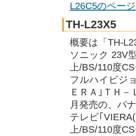
L26C5のペー
TH-L23X5
概要は「TH-L2
ソニック 23V
上/BS/110度
フルハイビジョ
ＥＲＡ｣ＴＨ－Ｌ
月発売の、パナ
テレビ｢VIERA
上/BS/110