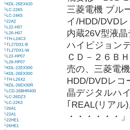
└KDL-26EX420
三菱電機 ブル
└LC-22K5
└LC-24K5
イ/HDD/DVD
└22A2
└L22-H07
内蔵26V型液
└L26-H07
└TH-L24C3
ハイビジョンテ
└TL27DX1-B
└TL27DX1-W
ＣＤ－２６ＢＨＲ
└L22-HP07
└L26-HP07
売の、三菱電機ブ
└KDL-22EX300
└KDL-26EX300
HDD/DVDレ
└TH-L26X2
└KDL-26EX30R
晶デジタルハ
└LCD-26BHR400
└LC-26DZ3
｢REAL(リアル
└LC-22K3
└26A1
・・・・・・」
└22A1
└22HE1
└26HE1