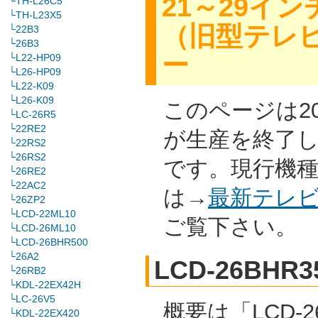
21～29イ
└TH-L26C5
└TH-L23X5
（旧型テレ
└22B3
└26B3
ー
└L22-HP09
└L26-HP09
└L22-K09
└L26-K09
このページは2
└LC-26R5
└22RE2
が生産を終了
└22RS2
└26RS2
です。現行機
└26RE2
└22AC2
は→
最新テレ
└26ZP2
└LCD-22ML10
ご覧下さい。
└LCD-26ML10
└LCD-26BHR500
└26A2
LCD-26BHR3
└26RB2
└KDL-22EX42H
└LC-26V5
概要は「LCD-2
└KDL-22EX420