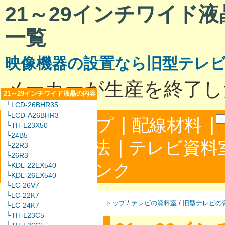
21～29インチワイド
一覧
映像機器の設置なら旧型テレ
メーカーが生産を終了し
21～29インチワイド液晶の内容
└LCD-26BHR35
└LCD-A26BHR3
|
|
サイトマップ
配線材料
└TH-L23X50
└24B5
|
配線接続方法
テレビ資料
└22R3
└26R3
|
合わせ
リンク
└KDL-22EX540
└KDL-26EX540
└LC-26V7
└LC-22K7
トップ
/
テレビの資料室
/
旧型テレビの
└LC-24K7
└TH-L23C5