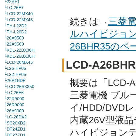
└22RE1
└LC-26E7
└LCD-22MX40
続きは→
三菱電
└LCD-22MX45
└TH-L22D2
ルハイビジョン
└TH-L26D2
└26A9500
26BHR35の
└22A9500
└KDL-22BX30H
└KDL-26BX30H
LCD-A26BHR
└LCD-26MX45
└L26-HP05
└L22-HP05
概要は「LCD-A
└26R1BDP
└LCD-26SX350
三菱電機 ブル
└LC-26E6
└22R9000
└26R9000
イ/HDD/DVD
└26A9000
└LC-26DX2
内蔵26V型液
└SC26XD2
└DT24ZD1
ハイビジョンテ
└DT27ZD1