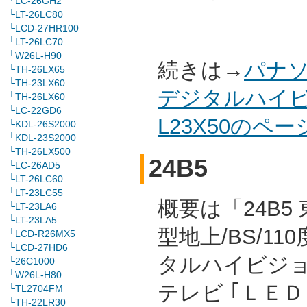
└LC-26GH2
└LT-26LC80
└LCD-27HR100
└LT-26LC70
└W26L-H90
続きは→
パナソ
└TH-26LX65
└TH-23LX60
デジタルハイビ
└TH-26LX60
└LC-22GD6
L23X50のペ
└KDL-26S2000
└KDL-23S2000
└TH-26LX500
24B5
└LC-26AD5
└LT-26LC60
└LT-23LC55
概要は「24B5 
└LT-23LA6
└LT-23LA5
型地上/BS/11
└LCD-R26MX5
└LCD-27HD6
タルハイビジ
└26C1000
└W26L-H80
テレビ ｢ＬＥＤ
└TL2704FM
└TH-22LR30