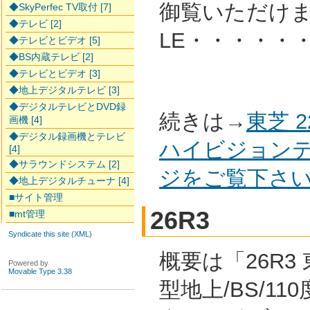
御覧いただけ
◆SkyPerfec TV取付 [7]
◆テレビ [2]
LE・・・・・
◆テレビとビデオ [5]
◆BS内蔵テレビ [2]
◆テレビとビデオ [3]
◆地上デジタルテレビ [3]
◆デジタルテレビとDVD録
続きは→
東芝 
画機 [4]
◆デジタル録画機とテレビ
ハイビジョンテ
[4]
◆サラウンドシステム [2]
ジをご覧下さ
◆地上デジタルチューナ [4]
■サイト管理
26R3
■mt管理
Syndicate this site (XML)
概要は「26R3 
Powered by
Movable Type 3.38
型地上/BS/11