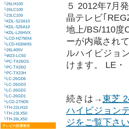
５ 2012年7
└26LH100
└26LC100
晶テレビ｢REG
└23LC100
└KDL-S23A10
└KDL-S26A10
地上/BS/11
└KDL-L26HVX
└LCD-H27MX4
ーが内蔵され
└LCD-H26MX5
└26L400V
ルハイビジョ
└W23-LC50
└PC-TX26GS
けます。 LE
└PC-TX26G
└PC-TX23H
└LC-26GD6
└LC-26GD3
└LC-26GD2
└LC-26GD1
続きは→
東芝 
└LCD-27HD5
└TH-22LH10
ハイビジョンテ
└TH-23LX50
└TH-26LX50
ジをご覧下さ
テレビの設置教室