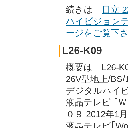
続きは→
日立 
ハイビジョンテレ
ージをご覧下
L26-K09
概要は「L26-K
26V型地上/BS/
デジタルハイ
液晶テレビ ｢
０９ 2012年
液晶テレビ｢Wo