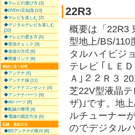
◆テレビの選び方 [3]
22R3
◆DVDの豆知識 [10]
◆テレビを楽しむ [2]
◆デジタルテレビを楽しむ
概要は「22R3 
[20]
◆テレビの置き方 [5]
型地上/BS/11
◆受信チェック [3]
タルハイビジ
◆放送の方式 [6]
◆関連リンク [6]
テレビ ｢ＬＥＤ
接続に使う材料
◆アンテナ [5]
Ａ｣２２Ｒ３ 2
◆アンテナ線 [11]
◆アンテナコンセント [4]
芝22V型液晶テ
◆アンテナパーツ [9]
ザ)｣です。地上/
◆AVパーツ [8]
◆配線の整理 [4]
ルチューナー
◆電線の固定方法 [5]
配線・接続方法
のでデジタル
◆BSアンテナの取付 [8]