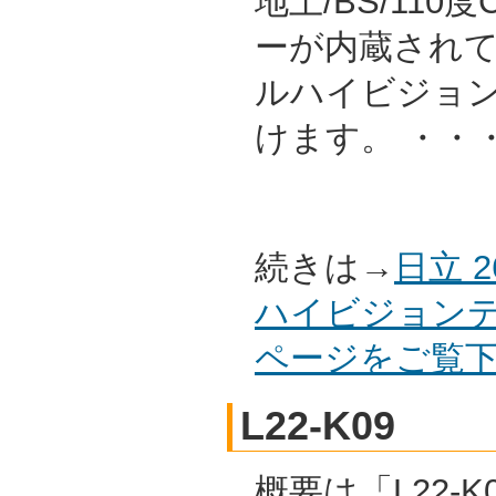
地上/BS/11
ーが内蔵され
ルハイビジョ
けます。 ・・
続きは→
日立 
ハイビジョンテレ
ページをご覧
L22-K09
概要は「L22-K