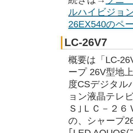
ルハイビジョン
26EX540の
LC-26V7
概要は「LC-26
ープ 26V型地上/
度CSデジタル
ョン液晶テレビ
Ｓ｣ＬＣ－２６Ｖ
の、シャープ2
｢LED AQUO