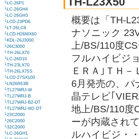
TH-L23X50
└LC-26P1
└LC-26GH4
└LC-26GH3
概要は「TH-L23
└LCD-23PD6
└LT-26LC8
ナソニック 23
└LCD-H26MX60
└KDL-26J3000
上/BS/110度
└26C3000
└TH-26LX70
フルハイビジョ
└LC-26D10
└TH-23LX70
ＥＲＡ｣ＴＨ－Ｌ
└TH-26LX75S
└LCD-27SX100
6月発売の、パ
└LN26R53B
└TL27WRJ-W
晶テレビ｢VIE
└TL27WRJ-B
└TL27WRJ-B2-DT
地上/BS/11
└TL27WRJ-W2-DT
└23C2000
ーが内蔵され
└26C2000
└32C2000
ルハイビジ・
└LC-26GH1