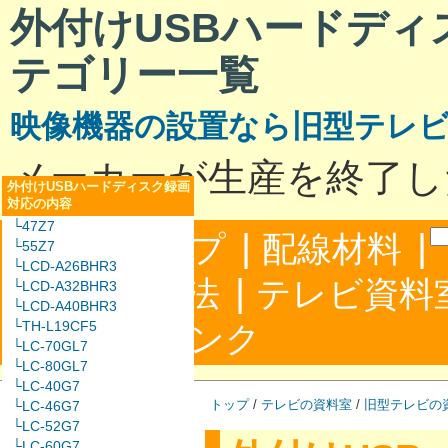
外付けUSBハードディ
テゴリー一覧
映像機器の設置なら旧型テレ
メーカーが生産を終了し
外付けUSBハードディスク録画
対応の内容
└47Z7
|
|
サイトマップ
配線材料
└55Z7
└LCD-A26BHR3
|
配線接続方法
テレビ資料
└LCD-A32BHR3
└LCD-A40BHR3
|
└TH-L19CF5
合わせ
リンク
└LC-70GL7
└LC-80GL7
└LC-40G7
トップ
/
テレビの資料室
/
旧型テレビの
└LC-46G7
└LC-52G7
└LC-60G7