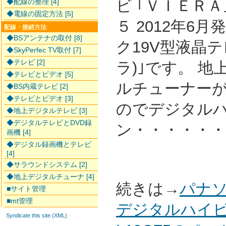
ビ ｢ＶＩＥＲ
◆配線の整理 [4]
◆電線の固定方法 [5]
５ 2012年6
配線・接続方法
◆BSアンテナの取付 [8]
ク19V型液晶テレ
◆SkyPerfec TV取付 [7]
◆テレビ [2]
ラ)｣です。 地上
◆テレビとビデオ [5]
ルチューナー
◆BS内蔵テレビ [2]
◆テレビとビデオ [3]
のでデジタル
◆地上デジタルテレビ [3]
◆デジタルテレビとDVD録
ン・・・・・・
画機 [4]
◆デジタル録画機とテレビ
[4]
◆サラウンドシステム [2]
◆地上デジタルチューナ [4]
続きは→
パナソ
■サイト管理
■mt管理
デジタルハイビ
Syndicate this site (XML)