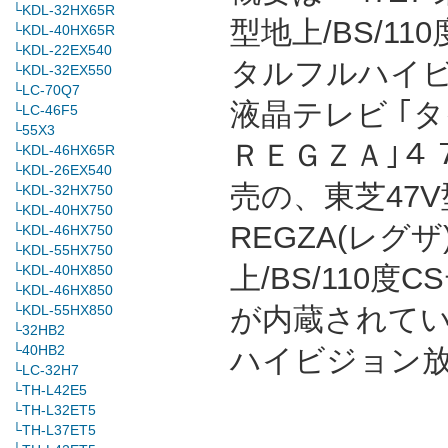
└KDL-32HX65R
型地上/BS/11
└KDL-40HX65R
└KDL-22EX540
タルフルハイ
└KDL-32EX550
└LC-70Q7
液晶テレビ ｢
└LC-46F5
└55X3
ＲＥＧＺＡ｣４７
└KDL-46HX65R
└KDL-26EX540
売の、東芝47V
└KDL-32HX750
└KDL-40HX750
REGZA(レグ
└KDL-46HX750
└KDL-55HX750
上/BS/110
└KDL-40HX850
└KDL-46HX850
└KDL-55HX850
が内蔵されて
└32HB2
└40HB2
ハイビジョン
└LC-32H7
└TH-L42E5
└TH-L32ET5
└TH-L37ET5