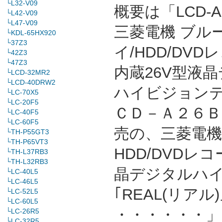
└L32-V09
概要は「LCD-A
└L42-V09
└L47-V09
三菱電機 ブル
└KDL-65HX920
└37Z3
イ/HDD/DVD
└42Z3
└47Z3
内蔵26V型液
└LCD-32MR2
└LCD-40DRW2
ハイビジョンテ
└LC-70X5
└LC-20F5
ＣＤ－Ａ２６ＢＨ
└LC-40F5
└LC-60F5
売の、三菱電機ブ
└TH-P55GT3
└TH-P65VT3
HDD/DVDレ
└TH-L37RB3
└TH-L32RB3
晶デジタルハ
└LC-40L5
└LC-46L5
｢REAL(リアル
└LC-52L5
└LC-60L5
・・・・・・」
└LC-26R5
└LC-32R5