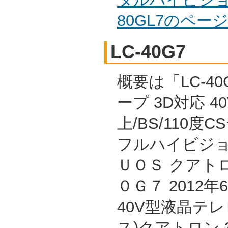
80GL7のペ
LC-40G7
概要は「LC-40
ープ 3D対応 4
上/BS/110度
フルハイビジョ
ＵＯＳ クアト
０Ｇ７ 2012
40V型液晶テレ
ス)クアトロン 