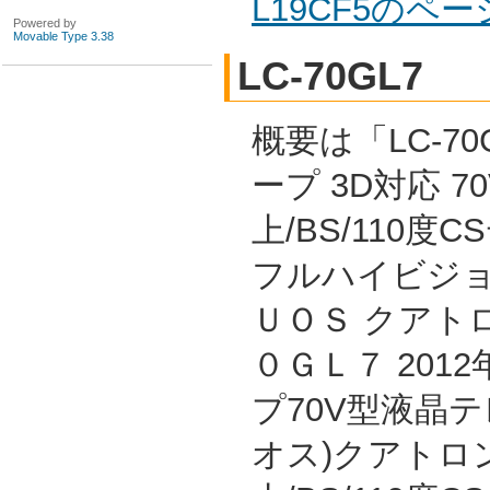
L19CF5のペ
Powered by
Movable Type 3.38
LC-70GL7
概要は「LC-70
ープ 3D対応 7
上/BS/110度
フルハイビジョ
ＵＯＳ クアト
０ＧＬ７ 201
プ70V型液晶テ
オス)クアトロン