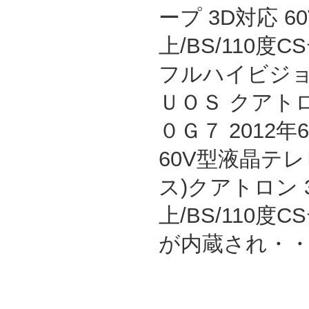
ープ 3D対応 6
上/BS/110度
フルハイビジョ
ＵＯＳ クアト
０Ｇ７ 2012
60V型液晶テレ
ス)クアトロン 
上/BS/110
が内蔵され・