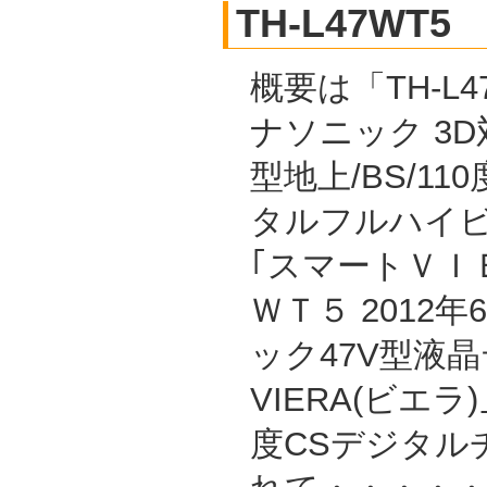
TH-L47WT5
概要は「TH-L4
ナソニック 3D対
型地上/BS/11
タルフルハイ
｢スマートＶＩ
ＷＴ５ 2012
ック47V型液
VIERA(ビエラ)
度CSデジタル