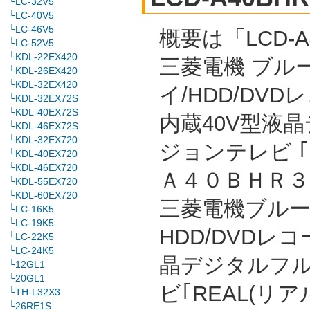
└LC-32V5
└LC-40V5
└LC-46V5
概要は「LCD-A
└LC-52V5
└KDL-22EX420
三菱電機 ブル
└KDL-26EX420
└KDL-32EX420
イ/HDD/DVD
└KDL-32EX72S
└KDL-40EX72S
内蔵40V型液
└KDL-46EX72S
└KDL-32EX720
ジョンテレビ 
└KDL-40EX720
└KDL-46EX720
Ａ４０ＢＨＲ３ 
└KDL-55EX720
└KDL-60EX720
三菱電機ブルーレ
└LC-16K5
└LC-19K5
HDD/DVDレ
└LC-22K5
└LC-24K5
晶デジタルフ
└12GL1
└20GL1
ビ｢REAL(リ
└TH-L32X3
└26RE1S