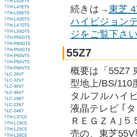
└TH-L42ET5
続きは→
東芝 
└TH-L47ET5
└TH-L55ET5
ハイビジョンテ
└TH-L42DT5
└TH-L47DT5
└TH-L55DT5
ジをご覧下さ
└TH-P55GT5
└TH-P60GT5
55Z7
└TH-P50GT5
└TH-P50VT5
└TH-P55VT5
└TH-P60VT5
概要は「55Z7 
└LC-26V7
└LC-32V7
型地上/BS/11
└LC-40V7
└LC-46V7
タルフルハイ
└LC-19K7
└LC-22K7
液晶テレビ ｢
└LC-24K7
└TH-L37C5
ＲＥＧＺＡ｣５５
└TH-L19C5
└TH-L23C5
売の、東芝55V
└TH-L26C5