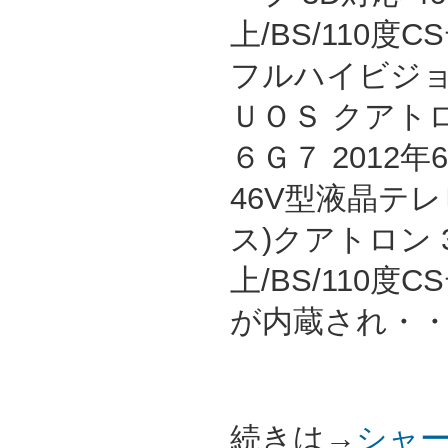
上/BS/110度
フルハイビジョ
ＵＯＳ クアト
６Ｇ７ 2012
46V型液晶テレ
ス)クアトロン 
上/BS/110
が内蔵され・
続きは→
シャー