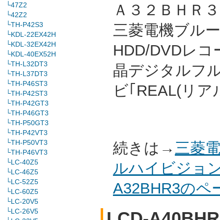
└47Z2
Ａ３２ＢＨＲ３ 
└42Z2
└TH-P42S3
三菱電機ブルーレ
└KDL-22EX42H
└KDL-32EX42H
HDD/DVDレ
└KDL-40EX52H
└TH-L32DT3
晶デジタルフ
└TH-L37DT3
└TH-P46ST3
ビ｢REAL(リ
└TH-P42ST3
└TH-P42GT3
└TH-P46GT3
└TH-P50GT3
└TH-P42VT3
└TH-P50VT3
続きは→
三菱電
└TH-P46VT3
└LC-40Z5
ルハイビジョン
└LC-46Z5
└LC-52Z5
A32BHR3の
└LC-60Z5
└LC-20V5
└LC-26V5
LCD-A40BHR