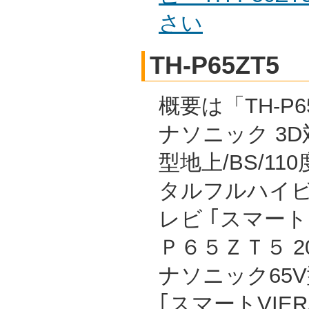
さい
TH-P65ZT5
概要は「TH-P65
ナソニック 3D対
型地上/BS/11
タルフルハイ
レビ ｢スマー
Ｐ６５ＺＴ５ 2
ナソニック65
｢スマートVIE