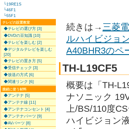
└19RE1S
└46F1
└55F1
テレビの設置教室
続きは→
三菱電
◆テレビの選び方 [3]
◆DVDの豆知識 [10]
ルハイビジョン
◆テレビを楽しむ [2]
A40BHR3の
◆デジタルテレビを楽しむ
[20]
◆テレビの置き方 [5]
TH-L19CF5
◆受信チェック [3]
◆放送の方式 [6]
◆関連リンク [6]
概要は「TH-L19
接続に使う材料
ナソニック 19
◆アンテナ [5]
◆アンテナ線 [11]
上/BS/110度
◆アンテナコンセント [4]
◆アンテナパーツ [9]
ハイビジョン
◆AVパーツ [8]