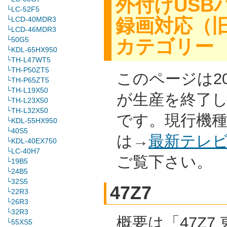
外付けUSB
└LC-52F5
録画対応（
└LCD-40MDR3
└LCD-46MDR3
└50G5
カテゴリー
└KDL-65HX950
└TH-L47WT5
└TH-P50ZT5
このページは2
└TH-P65ZT5
└TH-L19X50
が生産を終了
└TH-L23X50
└TH-L32X50
です。現行機
└KDL-55HX950
└40S5
は→
最新テレ
└KDL-40EX750
└LC-40H7
ご覧下さい。
└19B5
└24B5
└32S5
47Z7
└22R3
└26R3
└32R3
概要は「47Z7 
└55XS5