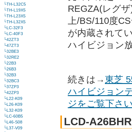
└TH-L32C5
REGZA(レグ
└TH-L19X5
└TH-L23X5
上/BS/110
└TH-L32X5
└LC-32F3
が内蔵されて
└LC-40F3
└42ZT3
ハイビジョン
└47ZT3
└32BE3
└32RE2
└22B3
└26B3
└32B3
続きは→
東芝 
└32BC3
└37ZP3
ハイビジョンテ
└42ZP3
└L22-K09
ジをご覧下さ
└L26-K09
└L32-K09
└LC-60B5
LCD-A26BHR
└L46-S08
└L37-V09