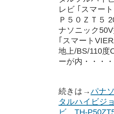
レビ ｢スマー
Ｐ５０ＺＴ５ 2
ナソニック50
｢スマートVIE
地上/BS/11
ーが内・・・・
続きは→
パナソ
タルハイビジ
ビ TH-P50