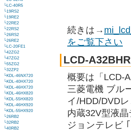
└LC-40R5
└19RS2
└19RE2
└22RE2
続きは→
mi_l
└22RS2
└26RS2
をご覧下さい
└26RE2
└LC-20FE1
└42ZG2
LCD-A32BHR
└47ZG2
└55ZG2
└32ZP2
概要は「LCD-A
└KDL-46NX720
└KDL-40HX720
三菱電機 ブル
└KDL-46HX720
└KDL-46HX820
イ/HDD/DVD
└KDL-55HX820
└KDL-46HX920
内蔵32V型液
└KDL-55HX920
└26RB2
└32RB2
ジョンテレビ 
└40RB2