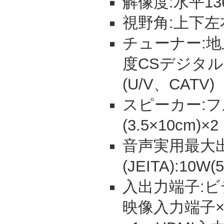
解像度:水平13
視野角:上下左
チューナー:地
度CSデジタ
(U/V、CATV)
スピーカー:
(3.5×10cm)×2
音声実用最大
(JEITA):10W
入出力端子:ビ
映像入力端子×