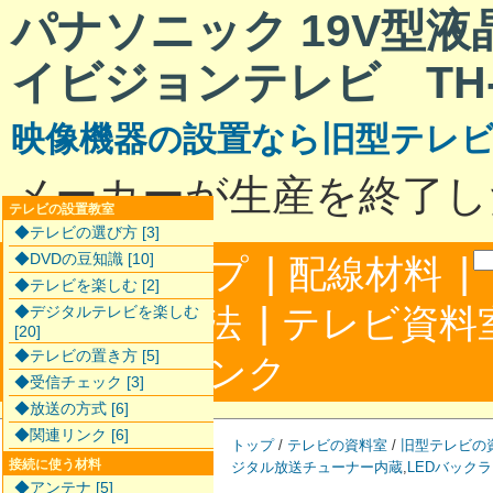
パナソニック 19V型
イビジョンテレビ TH-L
映像機器の設置なら旧型テレ
メーカーが生産を終了し
テレビの設置教室
◆テレビの選び方 [3]
|
|
◆DVDの豆知識 [10]
サイトマップ
配線材料
◆テレビを楽しむ [2]
|
配線接続方法
テレビ資料
◆デジタルテレビを楽しむ
[20]
◆テレビの置き方 [5]
|
合わせ
リンク
◆受信チェック [3]
◆放送の方式 [6]
◆関連リンク [6]
トップ
/
テレビの資料室
/
旧型テレビの
接続に使う材料
ジタル放送チューナー内蔵
,
LEDバック
◆アンテナ [5]