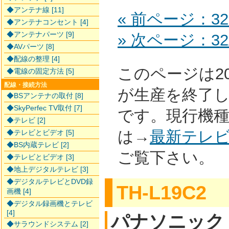
◆アンテナ線 [11]
« 前ページ：32
◆アンテナコンセント [4]
◆アンテナパーツ [9]
» 次ページ：32
◆AVパーツ [8]
◆配線の整理 [4]
このページは2
◆電線の固定方法 [5]
配線・接続方法
が生産を終了
◆BSアンテナの取付 [8]
◆SkyPerfec TV取付 [7]
です。現行機
◆テレビ [2]
は→
最新テレ
◆テレビとビデオ [5]
◆BS内蔵テレビ [2]
ご覧下さい。
◆テレビとビデオ [3]
◆地上デジタルテレビ [3]
◆デジタルテレビとDVD録
TH-L19C2
画機 [4]
◆デジタル録画機とテレビ
[4]
パナソニック
◆サラウンドシステム [2]