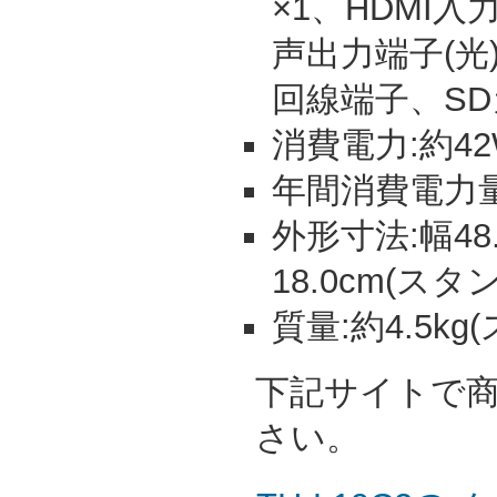
×1、HDMI
声出力端子(光
回線端子、S
消費電力:約42
年間消費電力量:
外形寸法:幅48.
18.0cm(スタ
質量:約4.5k
下記サイトで
さい。