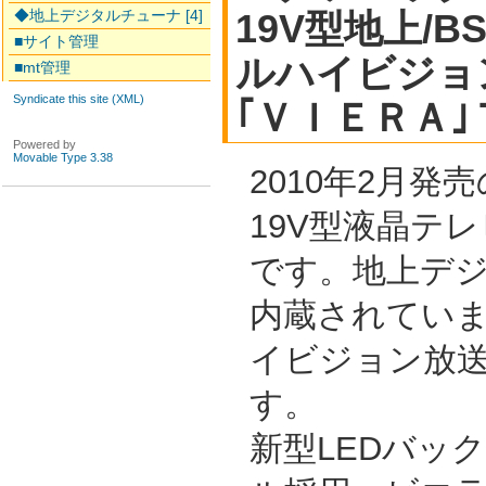
◆地上デジタルチューナ [4]
19V型地上/B
■サイト管理
ルハイビジョ
■mt管理
Syndicate this site (XML)
｢ＶＩＥＲＡ
Powered by
Movable Type 3.38
2010年2月
19V型液晶テレビ
です。地上デ
内蔵されてい
イビジョン放
す。
新型LEDバッ