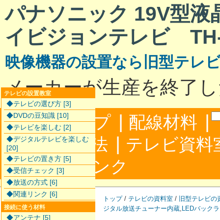
パナソニック 19V型
イビジョンテレビ TH-L
映像機器の設置なら旧型テレ
メーカーが生産を終了し
テレビの設置教室
◆テレビの選び方 [3]
|
|
◆DVDの豆知識 [10]
サイトマップ
配線材料
◆テレビを楽しむ [2]
|
配線接続方法
テレビ資料
◆デジタルテレビを楽しむ
[20]
◆テレビの置き方 [5]
|
合わせ
リンク
◆受信チェック [3]
◆放送の方式 [6]
◆関連リンク [6]
トップ
/
テレビの資料室
/
旧型テレビの
接続に使う材料
ジタル放送チューナー内蔵
,
LEDバック
◆アンテナ [5]