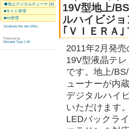
◆地上デジタルチューナ [4]
19V型地上/B
■サイト管理
ルハイビジョ
■mt管理
Syndicate this site (XML)
｢ＶＩＥＲＡ
Powered by
Movable Type 3.38
2011年2月
19V型液晶テレビ
です。地上/BS
ューナーが内
デジタルハイ
いただけます
LEDバックラ