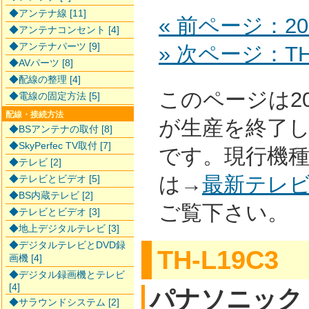
◆アンテナ線 [11]
« 前ページ：20
◆アンテナコンセント [4]
◆アンテナパーツ [9]
» 次ページ：TH-
◆AVパーツ [8]
◆配線の整理 [4]
このページは2
◆電線の固定方法 [5]
配線・接続方法
が生産を終了
◆BSアンテナの取付 [8]
◆SkyPerfec TV取付 [7]
です。現行機
◆テレビ [2]
は→
最新テレ
◆テレビとビデオ [5]
◆BS内蔵テレビ [2]
ご覧下さい。
◆テレビとビデオ [3]
◆地上デジタルテレビ [3]
◆デジタルテレビとDVD録
TH-L19C3
画機 [4]
◆デジタル録画機とテレビ
[4]
パナソニック
◆サラウンドシステム [2]