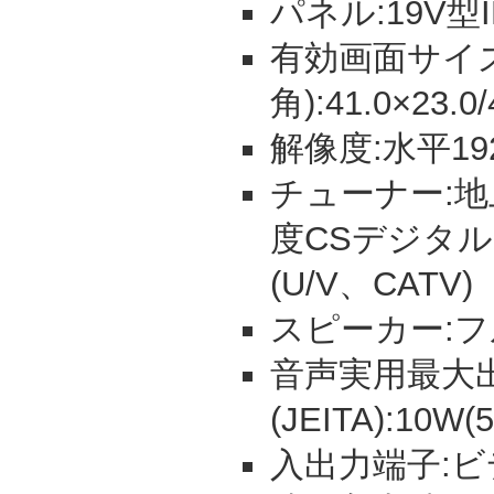
パネル:19V
有効画面サイズ
角):41.0×23.0
解像度:水平19
チューナー:地
度CSデジタ
(U/V、CATV)
スピーカー:フル
音声実用最大
(JEITA):10W
入出力端子:ビ