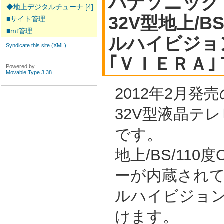
パナソニック
◆地上デジタルチューナ [4]
32V型地上/B
■サイト管理
■mt管理
ルハイビジョ
Syndicate this site (XML)
｢ＶＩＥＲＡ
Powered by
Movable Type 3.38
2012年2月
32V型液晶テレビ
です。
地上/BS/11
ーが内蔵され
ルハイビジョ
けます。