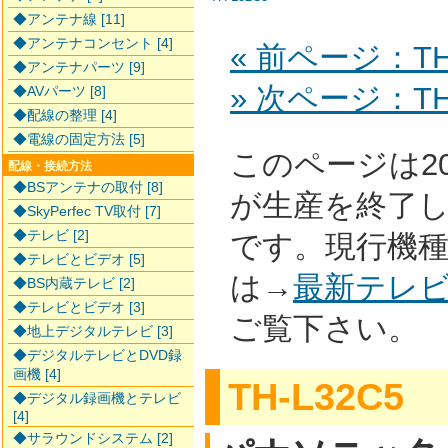
◆アンテナ線 [11]
◆アンテナコンセント [4]
« 前ページ：TH-
◆アンテナパーツ [9]
» 次ページ：TH-
◆AVパーツ [8]
◆配線の整理 [4]
◆電線の固定方法 [5]
このページは2
配線・接続方法
◆BSアンテナの取付 [8]
が生産を終了
◆SkyPerfec TV取付 [7]
◆テレビ [2]
です。現行機
◆テレビとビデオ [5]
は→
最新テレ
◆BS内蔵テレビ [2]
◆テレビとビデオ [3]
ご覧下さい。
◆地上デジタルテレビ [3]
◆デジタルテレビとDVD録
画機 [4]
TH-L32C5
◆デジタル録画機とテレビ
[4]
◆サラウンドシステム [2]