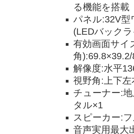
る機能を搭載
パネル:32V型
(LEDバックラ
有効画面サイズ
角):69.8×39.2
解像度:水平13
視野角:上下左
チューナー:地上
タル×1
スピーカー:フル
音声実用最大