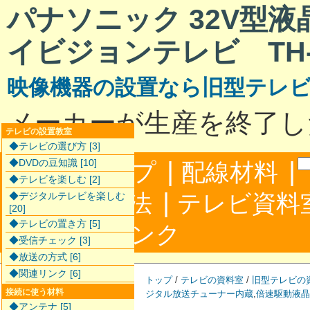
パナソニック 32V型
イビジョンテレビ TH-L
映像機器の設置なら旧型テレ
メーカーが生産を終了し
テレビの設置教室
◆テレビの選び方 [3]
|
|
◆DVDの豆知識 [10]
サイトマップ
配線材料
◆テレビを楽しむ [2]
|
配線接続方法
テレビ資料
◆デジタルテレビを楽しむ
[20]
◆テレビの置き方 [5]
|
合わせ
リンク
◆受信チェック [3]
◆放送の方式 [6]
◆関連リンク [6]
トップ
/
テレビの資料室
/
旧型テレビの
接続に使う材料
ジタル放送チューナー内蔵
,
倍速駆動液晶
◆アンテナ [5]