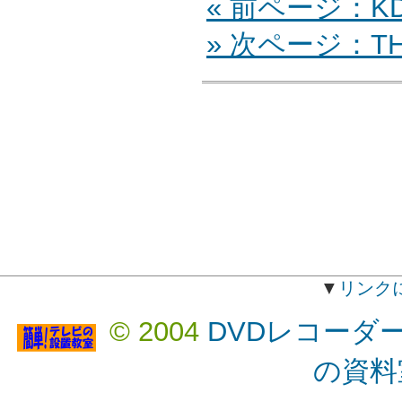
« 前ページ：KDL
» 次ページ：TH-
▼
リンク
© 2004
DVDレコーダ
の資料