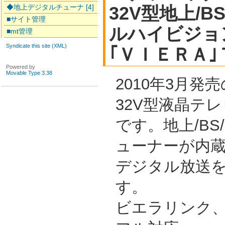
◆地上デジタルチューナ [4]
32V型地上/B
■サイト管理
ルハイビジョ
■mt管理
Syndicate this site (XML)
｢ＶＩＥＲＡ
Powered by
Movable Type 3.38
2010年3月
32V型液晶テレビ
です。地上/BS
ューナーが内
デジタル放送
す。
ビエラリンク、