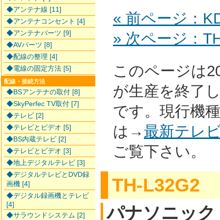
◆アンテナ線 [11]
« 前ページ：KDL
◆アンテナコンセント [4]
◆アンテナパーツ [9]
» 次ページ：TH-
◆AVパーツ [8]
◆配線の整理 [4]
このページは2
◆電線の固定方法 [5]
配線・接続方法
が生産を終了
◆BSアンテナの取付 [8]
◆SkyPerfec TV取付 [7]
です。現行機
◆テレビ [2]
は→
最新テレ
◆テレビとビデオ [5]
◆BS内蔵テレビ [2]
ご覧下さい。
◆テレビとビデオ [3]
◆地上デジタルテレビ [3]
◆デジタルテレビとDVD録
TH-L32G2
画機 [4]
◆デジタル録画機とテレビ
[4]
パナソニック
◆サラウンドシステム [2]