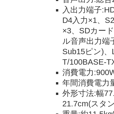
入出力端子:HDM
D4入力×1、
×3、SDカー
ル音声出力端子
Sub15ピン)、
T/100BASE-
消費電力:900W
年間消費電力量:
外形寸法:幅77.
21.7cm(スタ