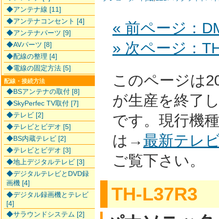
◆アンテナ線 [11]
◆アンテナコンセント [4]
« 前ページ：DM
◆アンテナパーツ [9]
» 次ページ：TH-
◆AVパーツ [8]
◆配線の整理 [4]
◆電線の固定方法 [5]
このページは2
配線・接続方法
◆BSアンテナの取付 [8]
が生産を終了
◆SkyPerfec TV取付 [7]
◆テレビ [2]
です。現行機
◆テレビとビデオ [5]
は→
最新テレ
◆BS内蔵テレビ [2]
◆テレビとビデオ [3]
ご覧下さい。
◆地上デジタルテレビ [3]
◆デジタルテレビとDVD録
画機 [4]
TH-L37R3
◆デジタル録画機とテレビ
[4]
◆サラウンドシステム [2]