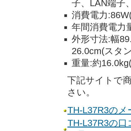
子、LAN端子
消費電力:86W(
年間消費電力量:
外形寸法:幅89.
26.0cm(スタ
重量:約16.0k
下記サイトで
さい。
TH-L37R3
TH-L37R3