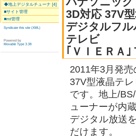
パナソニック
◆地上デジタルチューナ [4]
3D対応 37V型
■サイト管理
■mt管理
デジタルフル
Syndicate this site (XML)
テレビ
Powered by
Movable Type 3.38
｢ＶＩＥＲＡ
2011年3月
37V型液晶テレビ
です。地上/BS
ューナーが内
デジタル放送を
だけます。