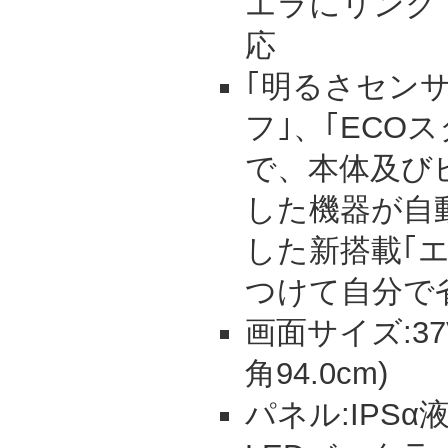
エラにリンク
応
｢明るさセンサ
フ｣、｢ECO
で、本体及び
した機器が自
した新搭載｢
つけて自分で
画面サイズ:37V
角94.0cm)
パネル:IPS