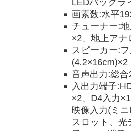
LEDバックラ
画素数:水平192
チューナー:地上
×2、地上アナ
スピーカー:
(4.2×16cm)×2
音声出力:総合20
入出力端子:HDM
×2、D4入力×
映像入力(ミニD
スロット、光