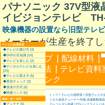
パナソニック 37V型
イビジョンテレビ TH-L
映像機器の設置なら旧型テレ
メーカーが生産を終了し
テレビの設置教室
◆テレビの選び方 [3]
|
|
◆DVDの豆知識 [10]
サイトマップ
配線材料
◆テレビを楽しむ [2]
|
配線接続方法
テレビ資料
◆デジタルテレビを楽しむ
[20]
◆テレビの置き方 [5]
|
合わせ
リンク
◆受信チェック [3]
◆放送の方式 [6]
◆関連リンク [6]
トップ
/
テレビの資料室
/
旧型テレビの
接続に使う材料
ジタル放送チューナー内蔵
,
倍速駆動液晶
◆アンテナ [5]
クレコーダー内蔵
,
LEDバックライトパ