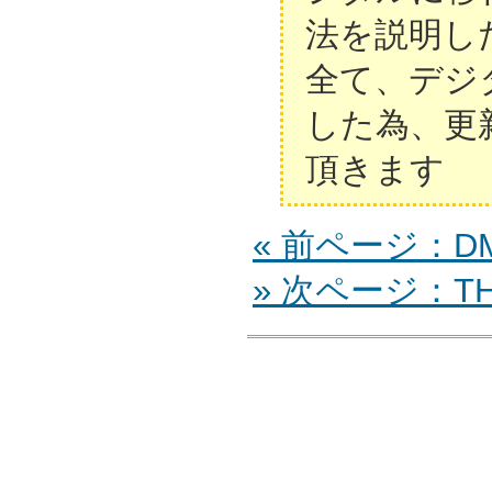
法を説明し
全て、デジ
した為、更
頂きます
« 前ページ：DM
» 次ページ：TH-