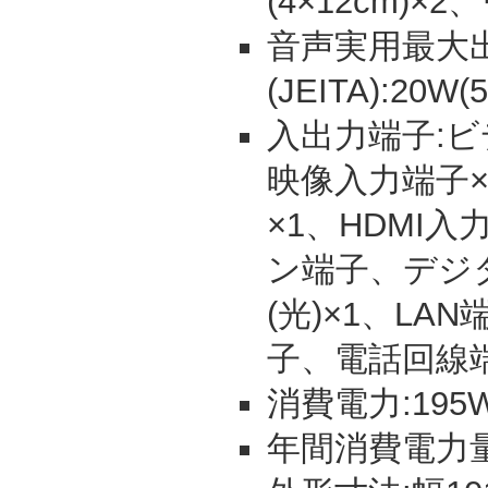
(4×12cm)×
音声実用最大
(JEITA):20W
入出力端子:ビ
映像入力端子×
×1、HDMI入力
ン端子、デジ
(光)×1、L
子、電話回線
消費電力:195W
年間消費電力量: