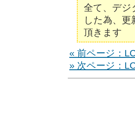
全て、デジ
した為、更
頂きます
« 前ページ：LCD
» 次ページ：LC-