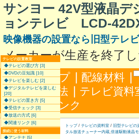
サンヨー 42V型液晶
ョンテレビ LCD-42DX
映像機器の設置なら旧型テレ
メーカーが生産を終了し
テレビの設置教室
◆テレビの選び方 [3]
|
|
◆DVDの豆知識 [10]
サイトマップ
配線材料
◆テレビを楽しむ [2]
|
配線接続方法
テレビ資料
◆デジタルテレビを楽しむ
[20]
◆テレビの置き方 [5]
|
合わせ
リンク
◆受信チェック [3]
◆放送の方式 [6]
◆関連リンク [6]
トップ
/
テレビの資料室
/
旧型テレビの
接続に使う材料
タル放送チューナー内蔵
,
倍速駆動液晶モ
◆アンテナ [5]