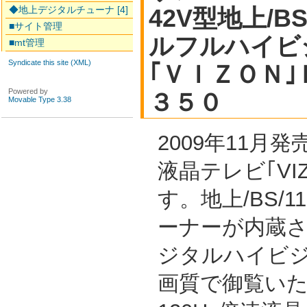
◆地上デジタルチューナ [4]
42V型地上/B
■サイト管理
ルフルハイビ
■mt管理
Syndicate this site (XML)
｢ＶＩＺＯＮ
Powered by
３５０
Movable Type 3.38
2009年11月
液晶テレビ｢VI
す。地上/BS/
ーナーが内蔵
ジタルハイビジ
画質で御覧い