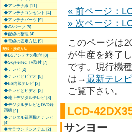
◆アンテナ線 [11]
« 前ページ：LCD
◆アンテナコンセント [4]
◆アンテナパーツ [9]
» 次ページ：LC-
◆AVパーツ [8]
◆配線の整理 [4]
このページは2
◆電線の固定方法 [5]
配線・接続方法
が生産を終了
◆BSアンテナの取付 [8]
◆SkyPerfec TV取付 [7]
です。現行機
◆テレビ [2]
は→
最新テレ
◆テレビとビデオ [5]
◆BS内蔵テレビ [2]
ご覧下さい。
◆テレビとビデオ [3]
◆地上デジタルテレビ [3]
◆デジタルテレビとDVD録
LCD-42DX3
画機 [4]
◆デジタル録画機とテレビ
[4]
サンヨー
◆サラウンドシステム [2]