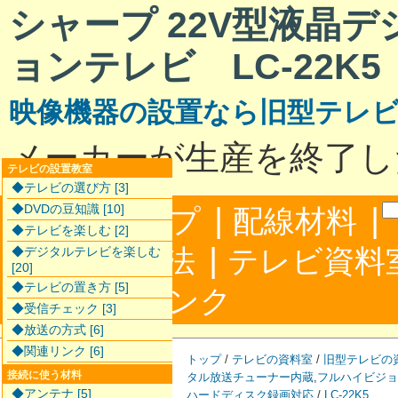
シャープ 22V型液晶
ョンテレビ LC-22K5
映像機器の設置なら旧型テレ
メーカーが生産を終了し
テレビの設置教室
◆テレビの選び方 [3]
|
|
◆DVDの豆知識 [10]
サイトマップ
配線材料
◆テレビを楽しむ [2]
|
配線接続方法
テレビ資料
◆デジタルテレビを楽しむ
[20]
◆テレビの置き方 [5]
|
合わせ
リンク
◆受信チェック [3]
◆放送の方式 [6]
◆関連リンク [6]
トップ
/
テレビの資料室
/
旧型テレビの
接続に使う材料
タル放送チューナー内蔵
,
フルハイビジョ
◆アンテナ [5]
ハードディスク録画対応
/
LC-22K5