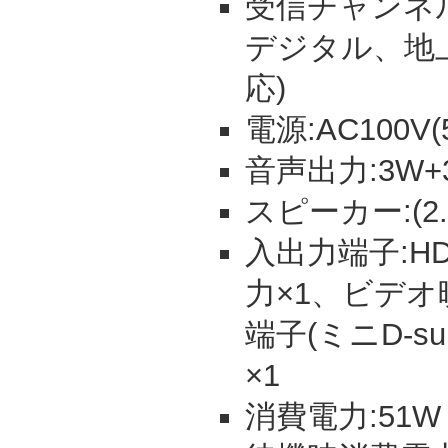
受信チャンネル:
デジタル、地上
応)
電源:AC100V(5
音声出力:3W+3
スピーカー:(2.5
入出力端子:HD
力×1、ビデオ
端子(ミニD-s
×1
消費電力:51W