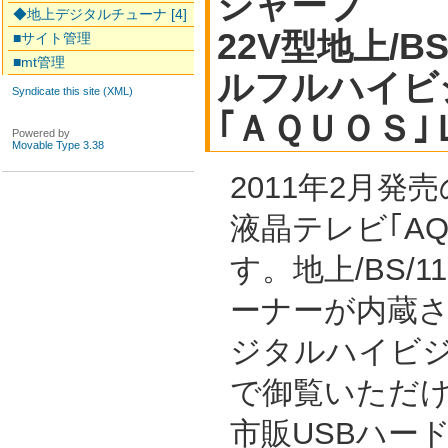
シャープ
◆地上デジタルチューナ [4]
22V型地上/B
■サイト管理
■mt管理
ルフルハイビ
Syndicate this site (XML)
｢ＡＱＵＯＳ
Powered by
Movable Type 3.38
2011年2月発
液晶テレビ｢AQ
す。地上/BS/
ーナーが内蔵
ジタルハイビジ
で御覧いただ
市販USBハー