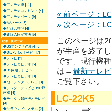
◆アンテナ線 [11]
◆アンテナコンセント [4]
« 前ページ：LC-
◆アンテナパーツ [9]
» 次ページ：LC-
◆AVパーツ [8]
◆配線の整理 [4]
◆電線の固定方法 [5]
このページは2
配線・接続方法
◆BSアンテナの取付 [8]
が生産を終了
◆SkyPerfec TV取付 [7]
◆テレビ [2]
です。現行機
◆テレビとビデオ [5]
は→
最新テレ
◆BS内蔵テレビ [2]
◆テレビとビデオ [3]
ご覧下さい。
◆地上デジタルテレビ [3]
◆デジタルテレビとDVD録
画機 [4]
LC-22K5
◆デジタル録画機とテレビ
[4]
◆サラウンドシステム [2]