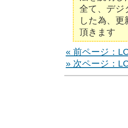
全て、デジ
した為、更
頂きます
« 前ページ：LC-
» 次ページ：LC-