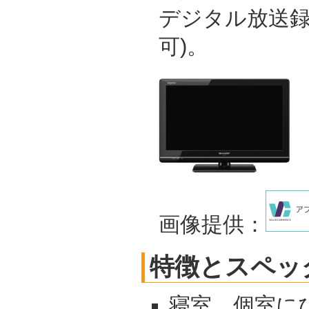
デジタル放送録
可)。
画像提供：
特徴とスペッ
寝室、個室に